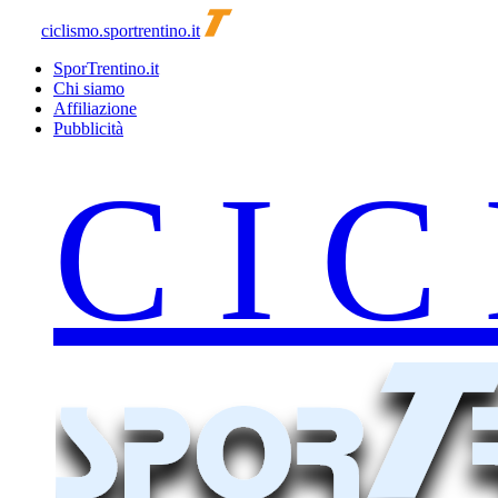
ciclismo.sportrentino.it
SporTrentino.it
Chi siamo
Affiliazione
Pubblicità