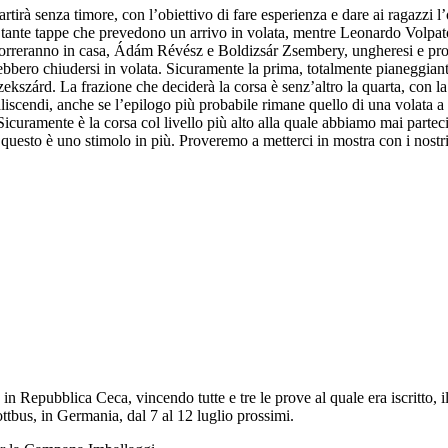
tirà senza timore, con l’obiettivo di fare esperienza e dare ai ragazzi 
lla tante tappe che prevedono un arrivo in volata, mentre Leonardo Volpat
correranno in casa, Ádám Révész e Boldizsár Zsembery, ungheresi e pron
vrebbero chiudersi in volata. Sicuramente la prima, totalmente pianeggia
Szekszárd. La frazione che deciderà la corsa è senz’altro la quarta, con la
aliscendi, anche se l’epilogo più probabile rimane quello di una volata a
curamente è la corsa col livello più alto alla quale abbiamo mai partec
, ma questo è uno stimolo in più. Proveremo a metterci in mostra con i nost
 Repubblica Ceca, vincendo tutte e tre le prove al quale era iscritto, i
tbus, in Germania, dal 7 al 12 luglio prossimi.