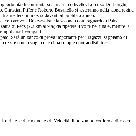
l’opportunità di confrontarsi al massimo livello. Lorenzo De Longhi,
o, Christian Piffer e Roberto Busanello si testeranno nella tappa regina
ti a mettersi in mostra davanti al pubblico amico.
nte, con arrivo a Békéscsaba e la seconda con traguardo a Paks
 salita di Pécs (2,2 km al 9%) da ripetere 4 volte nel finale, mentre la
 ranghi quasi compatti.
ipato. Sarà un banco di prova importante per i ragazzi, sappiamo di
ri mezzi e con la voglia che ci ha sempre contraddistinto».
l Keirin e le due manches di Velocità. Il bolzanino conferma di essere