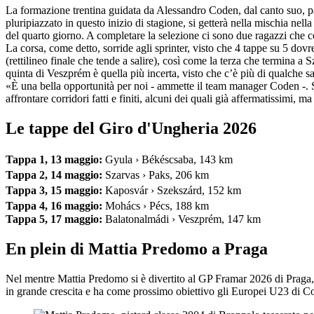
La formazione trentina guidata da Alessandro Coden, dal canto suo, par
pluripiazzato in questo inizio di stagione, si getterà nella mischia ne
del quarto giorno. A completare la selezione ci sono due ragazzi che 
La corsa, come detto, sorride agli sprinter, visto che 4 tappe su 5 do
(rettilineo finale che tende a salire), così come la terza che termina a 
quinta di Veszprém è quella più incerta, visto che c’è più di qualche s
«È una bella opportunità per noi - ammette il team manager Coden -. Si
affrontare corridori fatti e finiti, alcuni dei quali già affermatissimi
Le tappe del Giro d'Ungheria 2026
Tappa 1, 13 maggio:
Gyula › Békéscsaba, 143 km
Tappa 2, 14 maggio:
Szarvas › Paks, 206 km
Tappa 3, 15 maggio:
Kaposvár › Szekszárd, 152 km
Tappa 4, 16 maggio:
Mohács › Pécs, 188 km
Tappa 5, 17 maggio:
Balatonalmádi › Veszprém, 147 km
En plein di Mattia Predomo a Praga
Nel mentre Mattia Predomo si è divertito al GP Framar 2026 di Praga, in
in grande crescita e ha come prossimo obiettivo gli Europei U23 di Cot