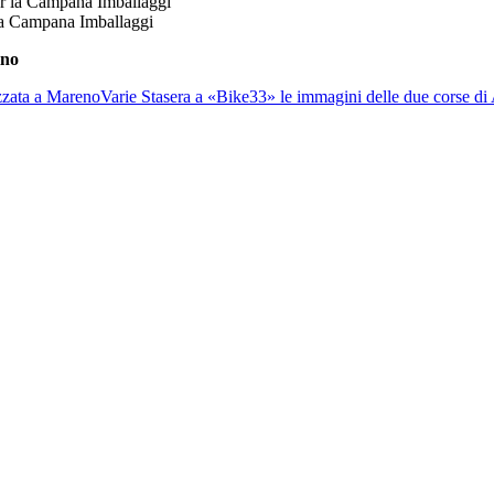
 la Campana Imballaggi
ino
zzata a Mareno
Varie
Stasera a «Bike33» le immagini delle due corse d