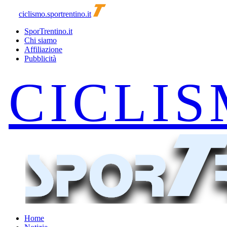
ciclismo.sportrentino.it
SporTrentino.it
Chi siamo
Affiliazione
Pubblicità
Home