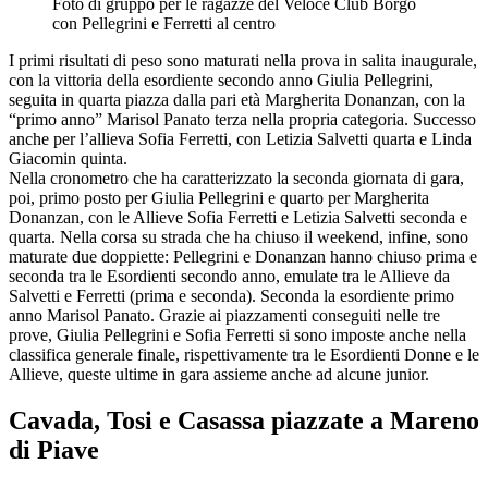
Foto di gruppo per le ragazze del Veloce Club Borgo
con Pellegrini e Ferretti al centro
I primi risultati di peso sono maturati nella prova in salita inaugurale,
con la vittoria della esordiente secondo anno Giulia Pellegrini,
seguita in quarta piazza dalla pari età Margherita Donanzan, con la
“primo anno” Marisol Panato terza nella propria categoria. Successo
anche per l’allieva Sofia Ferretti, con Letizia Salvetti quarta e Linda
Giacomin quinta.
Nella cronometro che ha caratterizzato la seconda giornata di gara,
poi, primo posto per Giulia Pellegrini e quarto per Margherita
Donanzan, con le Allieve Sofia Ferretti e Letizia Salvetti seconda e
quarta. Nella corsa su strada che ha chiuso il weekend, infine, sono
maturate due doppiette: Pellegrini e Donanzan hanno chiuso prima e
seconda tra le Esordienti secondo anno, emulate tra le Allieve da
Salvetti e Ferretti (prima e seconda). Seconda la esordiente primo
anno Marisol Panato. Grazie ai piazzamenti conseguiti nelle tre
prove, Giulia Pellegrini e Sofia Ferretti si sono imposte anche nella
classifica generale finale, rispettivamente tra le Esordienti Donne e le
Allieve, queste ultime in gara assieme anche ad alcune junior.
Cavada, Tosi e Casassa piazzate a Mareno
di Piave