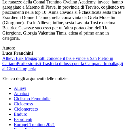
Le ragazze della Comal Trentino Cycling Academy, invece, hanno
gareggiato a Mareno di Piave, in provincia di Treviso, cogliendo tre
piazzamenti nella top 10. Anna Cavada si è classificata sesta tra le
Esordienti Donne 1° anno, nella corsa vinta da Greta Mocellin
(Giorgione). Tra le Allieve, infine, sesta Lavinia Tosi e decima
Beatrice Casassa: successo per un’altra portacolori dell’Uc
Giorgione, Giorgia Valentina Timis, atleta al primo anno in
categoria.
Autore
Luca Franchini
Allievi
Erik Magagnotti concede il bis e vince a San Pietro in
Cariano
Professionisti
Trasferta di lusso per la Campana Imballaggi
al Giro d'Ungheria
Elenco degli argomenti delle notizie:
Allievi
Amatori
Ciclismo Femminile
Ciclocross
Ciclomercato
Enduro
Esordienti
Europei Trentino 2021