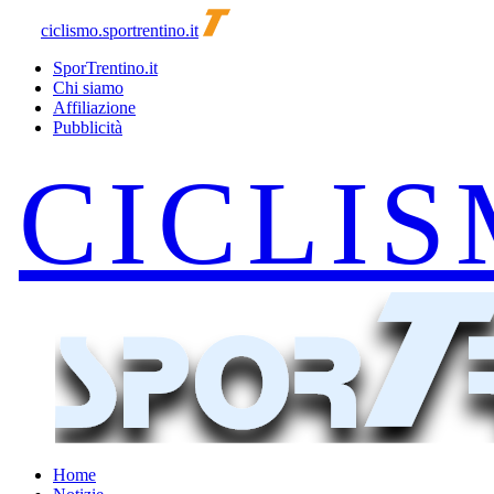
ciclismo.sportrentino.it
SporTrentino.it
Chi siamo
Affiliazione
Pubblicità
Home