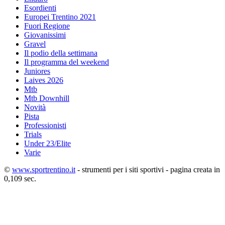
Esordienti
Europei Trentino 2021
Fuori Regione
Giovanissimi
Gravel
Il podio della settimana
Il programma del weekend
Juniores
Laives 2026
Mtb
Mtb Downhill
Novità
Pista
Professionisti
Trials
Under 23/Elite
Varie
©
www.sportrentino.it
- strumenti per i siti sportivi - pagina creata in
0,109 sec.