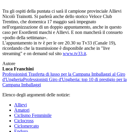
Tra gli ospiti della puntata ci sarà il campione provinciale Allievi
Nicolò Trainotti. Si parlerà anche dello storico Veloce Club
Trentino, che domenica 17 maggio sarà impegnato
nell'organizzazione di un doppio appuntamento, anche in questo
caso per Esordienti maschi e Allievi. E non mancherà il consueto
«podio della settimana».
L'appuntamento in tv è per le ore 20.30 su Tv33 (Canale 19),
ricordando che la trasmissione è disponibile anche in "live
streaming" e on demand sul sito
www.tv33.it
.
Autore
Luca Franchini
Professionisti
Trasferta di lusso per la Campana Imballaggi al Giro
d'Ungheria
Professionisti
Giro d'Ungheria: top 10 di prestigio per la
Campana Imballaggi
Elenco degli argomenti delle notizie:
Allievi
Amatori
Ciclismo Femminile
Ciclocross
Ciclomercato
Enduro