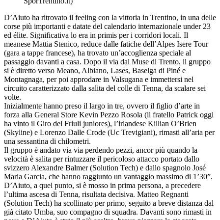
SporTrentino.it)
D’Aiuto ha ritrovato il feeling con la vittoria in Trentino, in una delle
corse più importanti e datate del calendario internazionale under 23
ed élite. Significativa lo era in primis per i corridori locali. Il
meanese Mattia Stenico, reduce dalle fatiche dell’Alpes Isere Tour
(gara a tappe francese), ha trovato un’accoglienza speciale al
passaggio davanti a casa. Dopo il via dal Muse di Trento, il gruppo
si è diretto verso Meano, Albiano, Lases, Baselga di Piné e
Montagnaga, per poi approdare in Valsugana e immettersi nel
circuito caratterizzato dalla salita del colle di Tenna, da scalare sei
volte.
Inizialmente hanno preso il largo in tre, ovvero il figlio d’arte in
forza alla General Store Kevin Pezzo Rosola (il fratello Patrick oggi
ha vinto il Giro del Friuli juniores), l’irlandese Killian O’Brien
(Skyline) e Lorenzo Dalle Crode (Uc Trevigiani), rimasti all’aria per
una sessantina di chilometri.
Il gruppo è andato via via perdendo pezzi, ancor più quando la
velocità è salita per rintuzzare il pericoloso attacco portato dallo
svizzero Alexandre Balmer (Solution Tech) e dallo spagnolo José
Maria Garcia, che hanno raggiunto un vantaggio massimo di 1’30”.
D’Aiuto, a quel punto, si è mosso in prima persona, a precedere
l’ultima ascesa di Tenna, risultata decisiva. Matteo Regnanti
(Solution Tech) ha scollinato per primo, seguito a breve distanza dal
già citato Umba, suo compagno di squadra. Davanti sono rimasti in