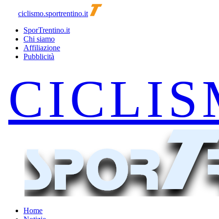
ciclismo.sportrentino.it
SporTrentino.it
Chi siamo
Affiliazione
Pubblicità
Home