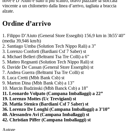
nove e D’Aiuto è stato il più scaltro, bravo piazzare la stoccata
vincente a un chilometro dalla linea d’arrivo, tagliata a braccia
alzate.
Ordine d’arrivo
1. Filippo D’Aiuto (General Store Essegibi) 156,9 km in 3h55’40”
(media 39,946 km/h)
2. Santiago Umba (Solution Tech Nippo Rali) a 3”
3. Lorenzo Conforti (Bardiani Csf 7 Saber) st
4. Michael Belleri (Beltrami Tsa Tre Colli) a 6”
5. Matteo Regnanti (Solution Tech Nippo Rali) st
6. Davide De Cassan (General Store Essergibi) st
7. Andrea Guerra (Beltrami Tsa Tre Colli) st
8. Luca Cretti (Mbh Bank Csb) st
9. Marton Dina (Mbh Bank Csb) a 13”
10. Marcin Budzinski (Mbh Banck Csb) a 18”
11. Leonardo Volpato (Campana Imballaggi) a 22”
19. Lorenzo Mottes (Uc Trevigiani) st
20. Mattia Stenico (Bardiani Csf 7 Saber) st
36. Lorenzo De Longhi (Campana Imballaggi) a 3’10”
40. Alessandro Avi (Campana Imballaggi) st
42. Christian Piffer (Campana Imballaggi) st
Autore