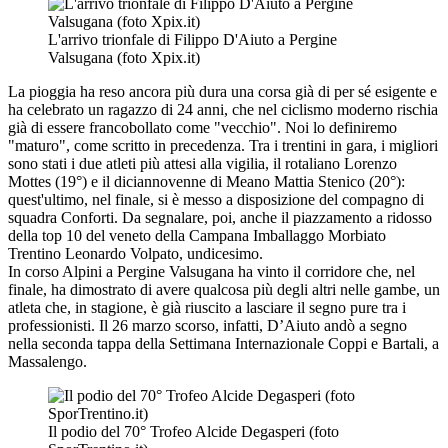
L'arrivo trionfale di Filippo D'Aiuto a Pergine
Valsugana (foto Xpix.it)
La pioggia ha reso ancora più dura una corsa già di per sé esigente e
ha celebrato un ragazzo di 24 anni, che nel ciclismo moderno rischia
già di essere francobollato come "vecchio". Noi lo definiremo
"maturo", come scritto in precedenza. Tra i trentini in gara, i migliori
sono stati i due atleti più attesi alla vigilia, il rotaliano Lorenzo
Mottes (19°) e il diciannovenne di Meano Mattia Stenico (20°):
quest'ultimo, nel finale, si è messo a disposizione del compagno di
squadra Conforti. Da segnalare, poi, anche il piazzamento a ridosso
della top 10 del veneto della Campana Imballaggo Morbiato
Trentino Leonardo Volpato, undicesimo.
In corso Alpini a Pergine Valsugana ha vinto il corridore che, nel
finale, ha dimostrato di avere qualcosa più degli altri nelle gambe, un
atleta che, in stagione, è già riuscito a lasciare il segno pure tra i
professionisti. Il 26 marzo scorso, infatti, D’Aiuto andò a segno
nella seconda tappa della Settimana Internazionale Coppi e Bartali, a
Massalengo.
Il podio del 70° Trofeo Alcide Degasperi (foto