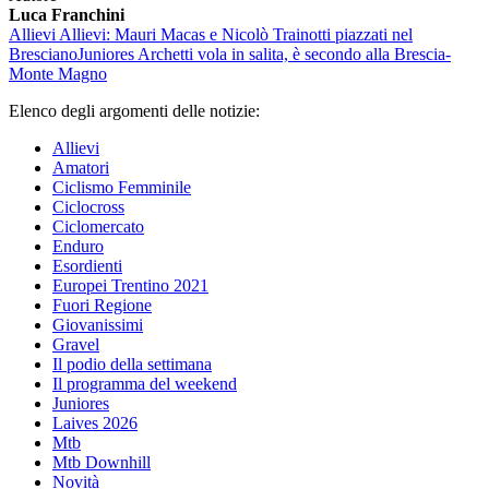
Luca Franchini
Allievi
Allievi: Mauri Macas e Nicolò Trainotti piazzati nel
Bresciano
Juniores
Archetti vola in salita, è secondo alla Brescia-
Monte Magno
Elenco degli argomenti delle notizie:
Allievi
Amatori
Ciclismo Femminile
Ciclocross
Ciclomercato
Enduro
Esordienti
Europei Trentino 2021
Fuori Regione
Giovanissimi
Gravel
Il podio della settimana
Il programma del weekend
Juniores
Laives 2026
Mtb
Mtb Downhill
Novità