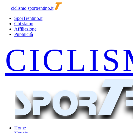
ciclismo.sportrentino.it
SporTrentino.it
Chi siamo
Affiliazione
Pubblicità
Home