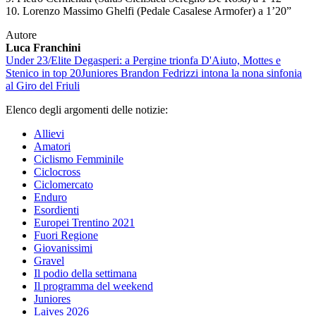
10. Lorenzo Massimo Ghelfi (Pedale Casalese Armofer) a 1’20”
Autore
Luca Franchini
Under 23/Elite
Degasperi: a Pergine trionfa D'Aiuto, Mottes e
Stenico in top 20
Juniores
Brandon Fedrizzi intona la nona sinfonia
al Giro del Friuli
Elenco degli argomenti delle notizie:
Allievi
Amatori
Ciclismo Femminile
Ciclocross
Ciclomercato
Enduro
Esordienti
Europei Trentino 2021
Fuori Regione
Giovanissimi
Gravel
Il podio della settimana
Il programma del weekend
Juniores
Laives 2026