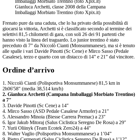
Gianluca Archetti, classe 2008 della Campana
Imballaggi Morbiato Trentino (foto Xpix.it)
Frenato pure da una caduta, che lo ha privato della possibilità di
giocarsi la vittoria, Archetti si è classificato secondo al termine dei
selettivi 81,5 chilometri di gara, con soli 26 dei 91 partenti che
hanno visto la linea del traguardo. Lo junior trentino è stato
preceduto di 7” da Niccolò Cianti (Monsummanese), ma si è tenuto
alle spalle i vari Davide Pinotti (Sc Cene) e Mirco Sasso (Pedale
Casalese), terzo e quarto con un distacco di 14” e 21” dal vincitore.
Ordine d’arrivo
1. Niccolò Cianti (Polisportiva Monsummanese) 81,5 km in
2h06'58" (media 38,514 km/h)
2. Gianluca Archetti (Campana Imballaggi Morbiato Trentino)
a 7″
3. Davide Pinotti (Sc Cene) a 14″
4. Mirco Sasso (ASD Pedale Casalese Armofer) a 21″
5. Alessandro Minoia (Biesse Carrera Premac) a 23″
6. Igor Jakub Mitoraj (Salus Ciclistica Seregno De Rosa) a 29″
7. Yurii Oliinyk (Team Ecotek Zero24) a 44″
8. Walter Vaglio (Polisportiva Monsummanese) a 1’04”
9. Pietro Cermenati (Salus Ciclistica Seregno De Rosa) a 1’12”