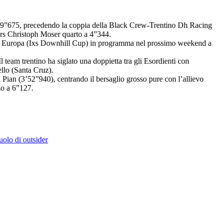
 2’39”675, precedendo la coppia della Black Crew-Trentino Dh Racing
ers Christoph Moser quarto a 4”344.
Coppa Europa (Ixs Downhill Cup) in programma nel prossimo weekend a
Il team trentino ha siglato una doppietta tra gli Esordienti con
llo (Santa Cruz).
Pian (3’52”940), centrando il bersaglio grosso pure con l’allievo
zo a 6”127.
uolo di outsider