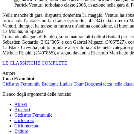
Patrick Venturi, torbolano classe 2005, in azione nella gara di 
Nella manche di gara, disputata domenica 31 maggio, Venturi ha abbas
formata dall’altoatesino Jan Laner (secondo a 4”234) e da Lorenzo Ma
Venturi, dunque, ha messo in mostra un’ottima condizione, di buon au
La Molina, in Spagna.
Tornando alla gara di Febbio, sono maturati altri ottimi risultati per i 
Sebastien Gottardo (3’02”305) e con Gabriel Migazzi (3’06”527), con 
La Black Crew ha potuto brindare alla vittoria anche nella categoria 
Michele Rinaldi (2’49”855), a segno davanti a Riccardo Marchetto del
LE CLASSIFICHE COMPLETE
Autore
Luca Franchini
Ciclismo Femminile
Bretagne Ladies Tour: Borghesi terza nella classif
Elenco degli argomenti delle notizie:
Allievi
Amatori
Ciclismo Femminile
Ciclocross
Ciclomercato
Enduro