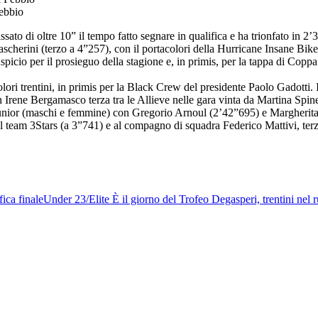
Febbio
sato di oltre 10” il tempo fatto segnare in qualifica e ha trionfato in
scherini (terzo a 4”257), con il portacolori della Hurricane Insane Bik
spicio per il prosieguo della stagione e, in primis, per la tappa di 
colori trentini, in primis per la Black Crew del presidente Paolo Gadotti. 
Irene Bergamasco terza tra le Allieve nelle gara vinta da Martina Spine
junior (maschi e femmine) con Gregorio Arnoul (2’42”695) e Margherita 
 team 3Stars (a 3”741) e al compagno di squadra Federico Mattivi, ter
ica finale
Under 23/Elite
È il giorno del Trofeo Degasperi, trentini nel r