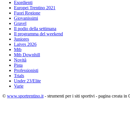
Esordienti
Europei Trentino 2021
Fuori Regione
Giovanissimi
Gravel
Il podio della settimana
Il programma del weekend
Juniores
Laives 2026
Mtb
Mtb Downhill
Novità
Pista
Professionisti
Trials
Under 23/Elite
Varie
©
www.sportrentino.it
- strumenti per i siti sportivi - pagina creata in 