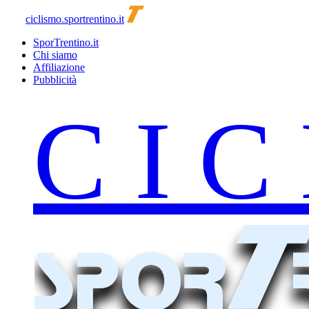
ciclismo.sportrentino.it
SporTrentino.it
Chi siamo
Affiliazione
Pubblicità