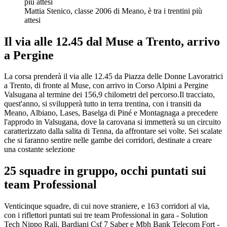
Mattia Stenico, classe 2006 di Meano, è tra i trentini più
attesi
Il via alle 12.45 dal Muse a Trento, arrivo
a Pergine
La corsa prenderà il via alle 12.45 da Piazza delle Donne Lavoratrici
a Trento, di fronte al Muse, con arrivo in Corso Alpini a Pergine
Valsugana al termine dei 156,9 chilometri del percorso.Il tracciato,
quest'anno, si svilupperà tutto in terra trentina, con i transiti da
Meano, Albiano, Lases, Baselga di Piné e Montagnaga a precedere
l'approdo in Valsugana, dove la carovana si immetterà su un circuito
caratterizzato dalla salita di Tenna, da affrontare sei volte. Sei scalate
che si faranno sentire nelle gambe dei corridori, destinate a creare
una costante selezione
25 squadre in gruppo, occhi puntati sui
team Professional
Venticinque squadre, di cui nove straniere, e 163 corridori al via,
con i riflettori puntati sui tre team Professional in gara - Solution
Tech Nippo Rali, Bardiani Csf 7 Saber e Mbh Bank Telecom Fort -