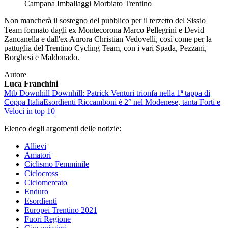
Campana Imballaggi Morbiato Trentino
Non mancherà il sostegno del pubblico per il terzetto del Sissio
Team formato dagli ex Montecorona Marco Pellegrini e Devid
Zancanella e dall'ex Aurora Christian Vedovelli, così come per la
pattuglia del Trentino Cycling Team, con i vari Spada, Pezzani,
Borghesi e Maldonado.
Autore
Luca Franchini
Mtb Downhill
Downhill: Patrick Venturi trionfa nella 1ª tappa di
Coppa Italia
Esordienti
Riccamboni è 2° nel Modenese, tanta Forti e
Veloci in top 10
Elenco degli argomenti delle notizie:
Allievi
Amatori
Ciclismo Femminile
Ciclocross
Ciclomercato
Enduro
Esordienti
Europei Trentino 2021
Fuori Regione