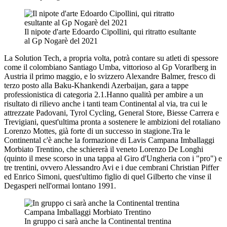
Il nipote d'arte Edoardo Cipollini, qui ritratto esultante
al Gp Nogarè del 2021
La Solution Tech, a propria volta, potrà contare su atleti di spessore
come il colombiano Santiago Umba, vittorioso al Gp Vorarlberg in
Austria il primo maggio, e lo svizzero Alexandre Balmer, fresco di
terzo posto alla Baku-Khankendi Azerbaijan, gara a tappe
professionistica di categoria 2.1.Hanno qualità per ambire a un
risultato di rilievo anche i tanti team Continental al via, tra cui le
attrezzate Padovani, Tyrol Cycling, General Store, Biesse Carrera e
Trevigiani, quest'ultima pronta a sostenere le ambizioni del rotaliano
Lorenzo Mottes, già forte di un successo in stagione.Tra le
Continental c'è anche la formazione di Lavis Campana Imballaggi
Morbiato Trentino, che schiererà il veneto Lorenzo De Longhi
(quinto il mese scorso in una tappa al Giro d'Ungheria con i "pro") e
tre trentini, ovvero Alessandro Avi e i due cembrani Christian Piffer
ed Enrico Simoni, quest'ultimo figlio di quel Gilberto che vinse il
Degasperi nell'ormai lontano 1991.
In gruppo ci sarà anche la Continental trentina