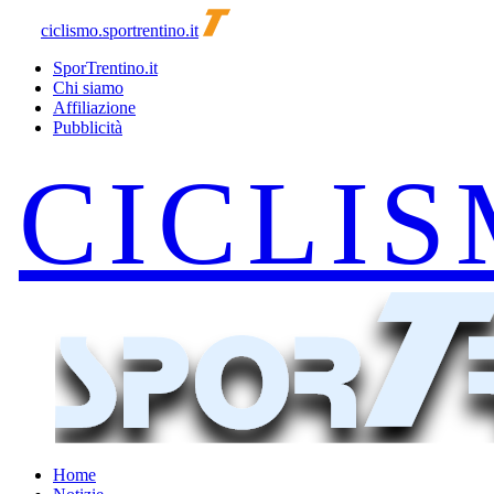
ciclismo.sportrentino.it
SporTrentino.it
Chi siamo
Affiliazione
Pubblicità
Home