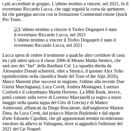
i più accreditati in gruppo. L'ultimo trentino a vincere, nel 2021, fu il
roveretano Riccardo Lucca, che oggi seguirà la corsa da spettatore,
lui che gareggia ancora con la formazione Continental estone Quick
Pro Team.
L'ultimo trentino a vincere il Trofeo Degasperi è stato il
roveretano Riccardo Lucca, nel 2021
Lucca spera di cedere il testimone a qualche altro corridore di casa:
tra i più attesi spicca il classe 2006 di Meano Mattia Stenico, che
sarà uno dei "fari" della Bardiani Csf. La squadra diretta da
Alessandro Donati schiererà, oltre a Stenico, il quotato Alex Tolio
(quindicesimo nella classifica finale del Tour of the Alps 2026),
Marco Manenti (due successi in stagione, l'ultimo alla recente Due
Giorni Marchigiana), Luca Covili, Andrea Montagner, Lorenzo
Conforti e il colombiano Martin Herreno. La Mbh Bank, invece,
potrà contare sulla verve di Lorenzo Masciarelli (a segno a inizio
maggio nella quarta tappa del Giro di Grecia) e di Matteo
Ambrosini, affiancati da Diego Bracalente, dall'ungherese Marton
Dina, da Luca Cretti, dal polacco Marcin Budzinski e dal nipote
d'arte Edoardo Cipollini, che gli appassionati trentini ricorderanno
vincitore da allievo in Valsugana, dove si aggiudicò l'edizione del
2021 del Gp Nogarè.