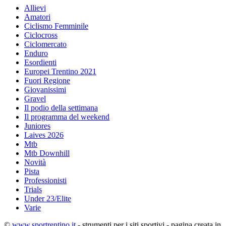
Allievi
Amatori
Ciclismo Femminile
Ciclocross
Ciclomercato
Enduro
Esordienti
Europei Trentino 2021
Fuori Regione
Giovanissimi
Gravel
Il podio della settimana
Il programma del weekend
Juniores
Laives 2026
Mtb
Mtb Downhill
Novità
Pista
Professionisti
Trials
Under 23/Elite
Varie
©
www.sportrentino.it
- strumenti per i siti sportivi - pagina creata in