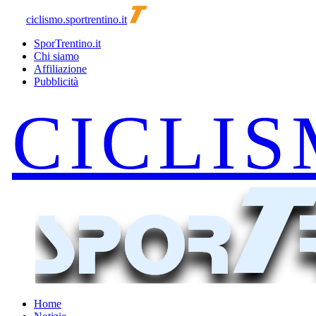
ciclismo.sportrentino.it
SporTrentino.it
Chi siamo
Affiliazione
Pubblicità
Home