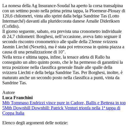
La nonesa della Ag Insurance-Soudal ha aperto la corsa transalpina
con un settimo posto nella prima prima tappa, la Ploemeur-Plouay di
120,6 chilometri, vinta allo sprint dalla belga Sandrine Tas (Lotto
Intermarché) davanti alla pluridecorata danese Amalie Dideriksen
(Cofidis).
Il giorno seguente, sabato, era prevista una cronometro individuale
di 24,7 chilometri: Borghesi, nell’occasione, aveva fatto segnare il
secondo riscontro cronometrico alle spalle della 23enne svizzera
Jasmin Liechti (Nexetis), ma è stata poi retrocessa in quinta piazza a
causa di una penalizzazione di 10".
Nella terza e ultima tappa, infine, la tenace atleta di Rallo ha
conseguito un altro quinto posto, che le ha permesso di garantirsi la
terza posizione nella classifica generale finale alle spalle della
svizzera Liechti e della belga Sandrine Tas. Per Borghesi, inoltre, è
maturato anche un secondo posto nella classifica a punti, vinta da
Sandrine Tas.
Autore
Luca Franchini
Mtb
Tommaso Endrizzi vince pure in Cadore, Ballis e Bettega in top
5
Mtb Downhill
Downhill: Patrick Venturi trionfa nella 1ª tappa di
Coppa Italia
Elenco degli argomenti delle notizie: