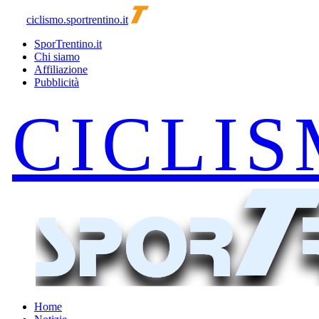
ciclismo.sportrentino.it
SporTrentino.it
Chi siamo
Affiliazione
Pubblicità
Home