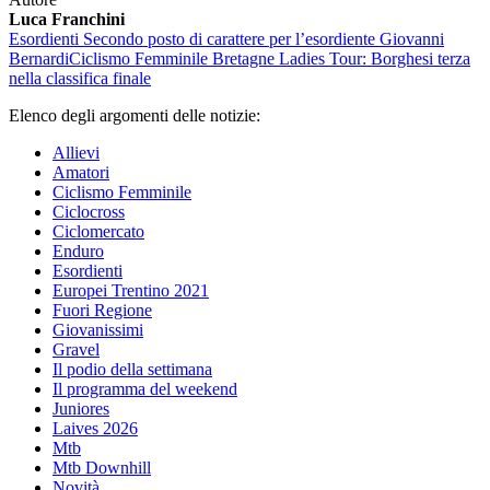
Luca Franchini
Esordienti
Secondo posto di carattere per l’esordiente Giovanni
Bernardi
Ciclismo Femminile
Bretagne Ladies Tour: Borghesi terza
nella classifica finale
Elenco degli argomenti delle notizie:
Allievi
Amatori
Ciclismo Femminile
Ciclocross
Ciclomercato
Enduro
Esordienti
Europei Trentino 2021
Fuori Regione
Giovanissimi
Gravel
Il podio della settimana
Il programma del weekend
Juniores
Laives 2026
Mtb
Mtb Downhill
Novità