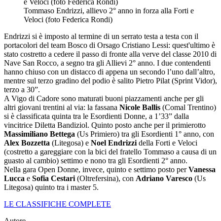
Tommaso Endrizzi, allievo 2° anno in forza alla Forti e
Veloci (foto Federica Rondi)
Endrizzi si è imposto al termine di un serrato testa a testa con il
portacolori del team Bosco di Orsago Cristiano Lessi: quest'ultimo è
stato costretto a cedere il passo di fronte alla verve del classe 2010 di
Nave San Rocco, a segno tra gli Allievi 2° anno. I due contendenti
hanno chiuso con un distacco di appena un secondo l’uno dall’altro,
mentre sul terzo gradino del podio è salito Pietro Pilat (Sprint Vidor),
terzo a 30”.
A Vigo di Cadore sono maturati buoni piazzamenti anche per gli
altri giovani trentini al via: la fassana
Nicole Ballis
(Comal Trentino)
si è classificata quinta tra le Esordienti Donne, a 1’33” dalla
vincitrice Diletta Bandiziol. Quinto posto anche per il primierotto
Massimiliano Bettega
(Us Primiero) tra gli Esordienti 1° anno, con
Alex Bozzetta
(Litegosa) e
Noel Endrizzi
della Forti e Veloci
(costretto a gareggiare con la bici del fratello Tommaso a causa di un
guasto al cambio) settimo e nono tra gli Esordienti 2° anno.
Nella gara Open Donne, invece, quinto e settimo posto per
Vanessa
Lucca
e
Sofia Cestari
(Oltrefersina), con
Adriano Varesco
(Us
Litegosa) quinto tra i master 5.
LE CLASSIFICHE COMPLETE
Autore