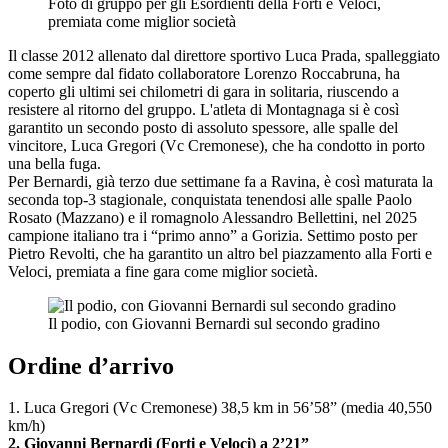
Foto di gruppo per gli Esordienti della Forti e Veloci,
premiata come miglior società
Il classe 2012 allenato dal direttore sportivo Luca Prada, spalleggiato
come sempre dal fidato collaboratore Lorenzo Roccabruna, ha
coperto gli ultimi sei chilometri di gara in solitaria, riuscendo a
resistere al ritorno del gruppo. L'atleta di Montagnaga si è così
garantito un secondo posto di assoluto spessore, alle spalle del
vincitore, Luca Gregori (Vc Cremonese), che ha condotto in porto
una bella fuga.
Per Bernardi, già terzo due settimane fa a Ravina, è così maturata la
seconda top-3 stagionale, conquistata tenendosi alle spalle Paolo
Rosato (Mazzano) e il romagnolo Alessandro Bellettini, nel 2025
campione italiano tra i “primo anno” a Gorizia. Settimo posto per
Pietro Revolti, che ha garantito un altro bel piazzamento alla Forti e
Veloci, premiata a fine gara come miglior società.
Il podio, con Giovanni Bernardi sul secondo gradino
Ordine d’arrivo
1. Luca Gregori (Vc Cremonese) 38,5 km in 56’58” (media 40,550
km/h)
2. Giovanni Bernardi (Forti e Veloci) a 2’21”