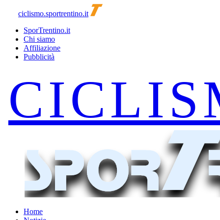
ciclismo.sportrentino.it
SporTrentino.it
Chi siamo
Affiliazione
Pubblicità
Home