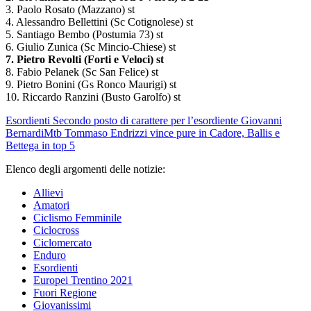
3. Paolo Rosato (Mazzano) st
4. Alessandro Bellettini (Sc Cotignolese) st
5. Santiago Bembo (Postumia 73) st
6. Giulio Zunica (Sc Mincio-Chiese) st
7. Pietro Revolti (Forti e Veloci) st
8. Fabio Pelanek (Sc San Felice) st
9. Pietro Bonini (Gs Ronco Maurigi) st
10. Riccardo Ranzini (Busto Garolfo) st
Esordienti
Secondo posto di carattere per l’esordiente Giovanni
Bernardi
Mtb
Tommaso Endrizzi vince pure in Cadore, Ballis e
Bettega in top 5
Elenco degli argomenti delle notizie:
Allievi
Amatori
Ciclismo Femminile
Ciclocross
Ciclomercato
Enduro
Esordienti
Europei Trentino 2021
Fuori Regione
Giovanissimi