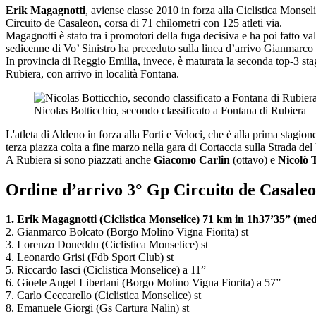
Erik Magagnotti
, aviense classe 2010 in forza alla Ciclistica Monseli
Circuito de Casaleon, corsa di 71 chilometri con 125 atleti via.
Magagnotti è stato tra i promotori della fuga decisiva e ha poi fatto val
sedicenne di Vo’ Sinistro ha preceduto sulla linea d’arrivo Gianmar
In provincia di Reggio Emilia, invece, è maturata la seconda top-3 st
Rubiera, con arrivo in località Fontana.
Nicolas Botticchio, secondo classificato a Fontana di Rubiera
L'atleta di Aldeno in forza alla Forti e Veloci, che è alla prima stagi
terza piazza colta a fine marzo nella gara di Cortaccia sulla Strada del
A Rubiera si sono piazzati anche
Giacomo Carlin
(ottavo) e
Nicolò T
Ordine d’arrivo 3° Gp Circuito de Casaleo
1. Erik Magagnotti (Ciclistica Monselice) 71 km in 1h37’35” (me
2. Gianmarco Bolcato (Borgo Molino Vigna Fiorita) st
3. Lorenzo Doneddu (Ciclistica Monselice) st
4. Leonardo Grisi (Fdb Sport Club) st
5. Riccardo Iasci (Ciclistica Monselice) a 11”
6. Gioele Angel Libertani (Borgo Molino Vigna Fiorita) a 57”
7. Carlo Ceccarello (Ciclistica Monselice) st
8. Emanuele Giorgi (Gs Cartura Nalin) st