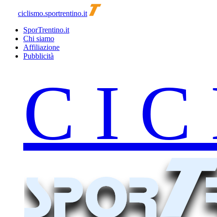
ciclismo.sportrentino.it
SporTrentino.it
Chi siamo
Affiliazione
Pubblicità