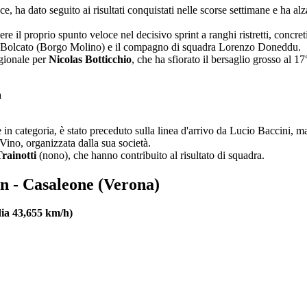
ce, ha dato seguito ai risultati conquistati nelle scorse settimane e ha a
ere il proprio spunto veloce nel decisivo sprint a ranghi ristretti, concret
co Bolcato (Borgo Molino) e il compagno di squadra Lorenzo Doneddu.
agionale per
Nicolas Botticchio
, che ha sfiorato il bersaglio grosso al 1
one in categoria, è stato preceduto sulla linea d'arrivo da Lucio Baccin
 Vino, organizzata dalla sua società.
rainotti
(nono), che hanno contribuito al risultato di squadra.
n - Casaleone (Verona)
dia 43,655 km/h)