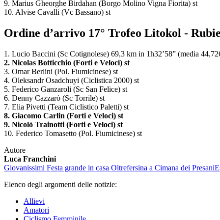
9. Marius Gheorghe Birdahan (Borgo Molino Vigna Fiorita) st
10. Alvise Cavalli (Vc Bassano) st
Ordine d’arrivo 17° Trofeo Litokol - Rubi
1. Lucio Baccini (Sc Cotignolese) 69,3 km in 1h32’58” (media 44,72
2. Nicolas Botticchio (Forti e Veloci) st
3. Omar Berlini (Pol. Fiumicinese) st
4. Oleksandr Osadchuyi (Ciclistica 2000) st
5. Federico Ganzaroli (Sc San Felice) st
6. Denny Cazzarò (Sc Torrile) st
7. Elia Pivetti (Team Ciclistico Paletti) st
8. Giacomo Carlin (Forti e Veloci) st
9. Nicolò Trainotti (Forti e Veloci) st
10. Federico Tomasetto (Pol. Fiumicinese) st
Autore
Luca Franchini
Giovanissimi
Festa grande in casa Oltrefersina a Cimana dei Presani
E
Elenco degli argomenti delle notizie:
Allievi
Amatori
Ciclismo Femminile