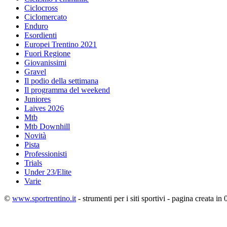
Ciclocross
Ciclomercato
Enduro
Esordienti
Europei Trentino 2021
Fuori Regione
Giovanissimi
Gravel
Il podio della settimana
Il programma del weekend
Juniores
Laives 2026
Mtb
Mtb Downhill
Novità
Pista
Professionisti
Trials
Under 23/Elite
Varie
©
www.sportrentino.it
- strumenti per i siti sportivi - pagina creata in 