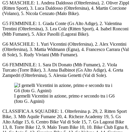
G5 MASCHILE: 1. Andrea Daldosso (Oltrefersina), 2. Oliver Zippl
(Ritten Sport), 3. Luca Daldosso (Oltrefersina), 4. Martin Corcione
(Volano), 5. Nicola Cenzato (Malo Bike).
G5 FEMMINILE: 1. Giada Conte (Gs Alto Adige), 2. Valentina
Trentini (Oltrefersina), 3. Lea Colz (Ritten Sport), 4. Isabel Ronconi
(Mtb Fumane), 5. Alice Pasolli (Lagorai Bike).
G6 MASCHILE: 1. Yuri Vicentini (Oltrefersina), 2. Alex Vicentini
(Oltrefersina), 3. Mattia Widmann (Egna), 4. Francesco Carrara (Val
di Sole), 5. Rudy Viviani (Mtb Fumane).
G6 FEMMINILE: 1. Sara Di Donato (Mtb Fumane), 2. Viola
Turcato (Torre Bike), 3. Anna Balbinot (Gs Alto Adige), 4. Greta
Zampedri (Oltrefersina), 5. Alessia Genetti (Val di Sole).
I gemelli Vicentini in azione, primo e secondo tra i G6
(foto G. Agnini)
CLASSIFICA A SQUADRE: 1. Oltrefersina p. 29, 2. Ritten Sport
Bike, 3. Mtb Aquile Fumane 20, 4. Richeze Academy 19, 5. Gs
Alto Adige 15, 6. Centro Bike Val di Sole 15, 7. Gs Lagorai Bike
13, 8. Torre Bike 12, 9. Malo Team Bike 10, 10. Bike Club Egna 8,