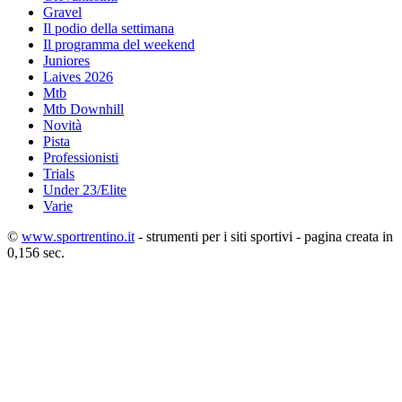
Gravel
Il podio della settimana
Il programma del weekend
Juniores
Laives 2026
Mtb
Mtb Downhill
Novità
Pista
Professionisti
Trials
Under 23/Elite
Varie
©
www.sportrentino.it
- strumenti per i siti sportivi - pagina creata in
0,156 sec.