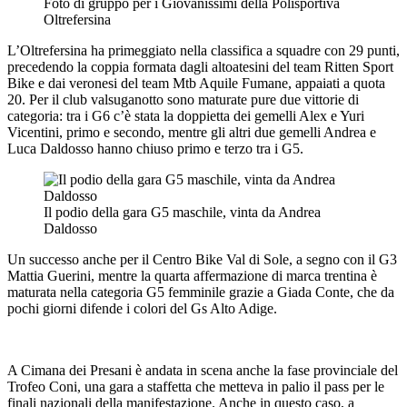
Foto di gruppo per i Giovanissimi della Polisportiva
Oltrefersina
L’Oltrefersina ha primeggiato nella classifica a squadre con 29 punti,
precedendo la coppia formata dagli altoatesini del team Ritten Sport
Bike e dai veronesi del team Mtb Aquile Fumane, appaiati a quota
20. Per il club valsuganotto sono maturate pure due vittorie di
categoria: tra i G6 c’è stata la doppietta dei gemelli Alex e Yuri
Vicentini, primo e secondo, mentre gli altri due gemelli Andrea e
Luca Daldosso hanno chiuso primo e terzo tra i G5.
Il podio della gara G5 maschile, vinta da Andrea
Daldosso
Un successo anche per il Centro Bike Val di Sole, a segno con il G3
Mattia Guerini, mentre la quarta affermazione di marca trentina è
maturata nella categoria G5 femminile grazie a Giada Conte, che da
pochi giorni difende i colori del Gs Alto Adige.
A Cimana dei Presani è andata in scena anche la fase provinciale del
Trofeo Coni, una gara a staffetta che metteva in palio il pass per le
finali nazionali della manifestazione. Anche in questo caso, a