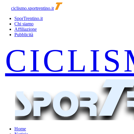
ciclismo.sportrentino.it
SporTrentino.it
Chi siamo
Affiliazione
Pubblicità
Home