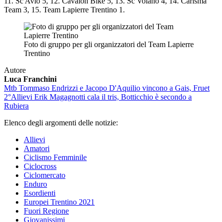
11. Sc Avio 5, 12. Cavaion Bike 5, 13. Sc Volano 4, 14. Carisma
Team 3, 15. Team Lapierre Trentino 1.
Foto di gruppo per gli organizzatori del Team Lapierre
Trentino
Autore
Luca Franchini
Mtb
Tommaso Endrizzi e Jacopo D'Aquilio vincono a Gais, Fruet
2°
Allievi
Erik Magagnotti cala il tris, Botticchio è secondo a
Rubiera
Elenco degli argomenti delle notizie:
Allievi
Amatori
Ciclismo Femminile
Ciclocross
Ciclomercato
Enduro
Esordienti
Europei Trentino 2021
Fuori Regione
Giovanissimi