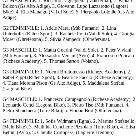
G2 MASCHILE: 1. Riccardo Tagliapietra (Malo Bike), 2. Fabian
Bolzon (Gs Alto Adige), 3. Giovanni Lupo Lazzarotto (Lagorai
Bike), 4. Elia Manaigo (Val di Sole), 5. Pierpaolo Loiotile (Gs Alto
Adige).
G2 FEMMINILE: 1. Adele Marai (Mtb Fumane), 2. Lina
Unterhofer (Ritten Sport), 3. Rachele Preti (Val di Sole), 4. Giorgia
Moser (Oltrefersina), 5. Silvia Zampedri (Oltrefersina).
G3 MASCHILE: 1. Mattia Guerini (Val di Sole), 2. Peter Viviani
(Mtb Fumane), 3. Alessandro Versini (Avio), 4. Francesco Poncato
(Richeze Academy), 5. Thomas Sartori (Volano).
G3 FEMMINILE: 1. Noemi Bruttomesso (Richeze Academy), 2.
Isabel Zippl (Ritten Sport), 3. Beatrice Faccio (Richeze Academy),
4. Tiana Morena Pison (Gs Alto Adige), 5. Maddalena Stefani
(Lagorai Bike).
G4 MASCHILE: 1. Francesco Campagnolo (Richeze Academy), 2.
Leonardo Cenci (Lagorai Bike), 3. Pietro Tiso (Mtb Fumane), 4.
Pietro Sbaichiero (Torre Bike), 5. Florian Bort (Oltrefersina).
G4 FEMMINILE: 1. Sofie Widmann (Egna), 2. Martina Stefanello
(Malo Bike), 3. Mathilda Cencherle Pizzolato (Torre Bike), 4. Elisa
Bettini (Avio), 5. Camilla Cortopassi (Lapierre Trentino).