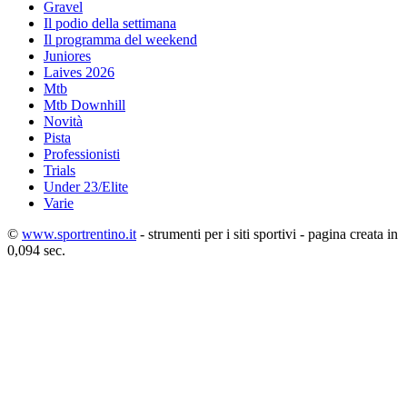
Gravel
Il podio della settimana
Il programma del weekend
Juniores
Laives 2026
Mtb
Mtb Downhill
Novità
Pista
Professionisti
Trials
Under 23/Elite
Varie
©
www.sportrentino.it
- strumenti per i siti sportivi - pagina creata in
0,094 sec.