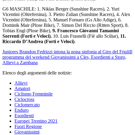
G6 MASCHILE: 1. Niklas Berger (Sunshine Racers), 2. Yuri
Vicentini (Oltrefersina), 3. Pietro Zulian (Sunshine Racers), 4. Alex
Vicentini (Oltrefersina), 5. Manuel Fornaro (Gs Alto Adige), 6.
Dominik Mair (Plose Bike), 7. Simon Del Riccio (Ritten Sport), 8.
Tobias Engl (Plose Bike),
9. Francesco Giovanni Tamanini
Sorrenti (Forti e Veloci)
, 10. Luis Frasnelli (Fiè allo Sciliar),
11.
Riccardo D’Andrea (Forti e Veloci)
.
Juniores
Brandon Fedrizzi intona la nona sinfonia al Giro del Friuli
Il
programma del weekend
Giovanissimi a Cles, Esordienti a Storo,
Allievi a Zambana
Elenco degli argomenti delle notizie:
Allievi
Amatori
Ciclismo Femminile
Ciclocross
Ciclomercato
Enduro
Esordienti
Europei Trentino 2021
Fuori Regione
Giovanissimi