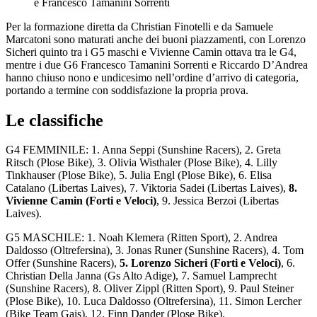
e Francesco Tamanini Sorrenti
Per la formazione diretta da Christian Finotelli e da Samuele
Marcatoni sono maturati anche dei buoni piazzamenti, con Lorenzo
Sicheri quinto tra i G5 maschi e Vivienne Camin ottava tra le G4,
mentre i due G6 Francesco Tamanini Sorrenti e Riccardo D’Andrea
hanno chiuso nono e undicesimo nell’ordine d’arrivo di categoria,
portando a termine con soddisfazione la propria prova.
Le classifiche
G4 FEMMINILE: 1. Anna Seppi (Sunshine Racers), 2. Greta
Ritsch (Plose Bike), 3. Olivia Wisthaler (Plose Bike), 4. Lilly
Tinkhauser (Plose Bike), 5. Julia Engl (Plose Bike), 6. Elisa
Catalano (Libertas Laives), 7. Viktoria Sadei (Libertas Laives),
8.
Vivienne Camin (Forti e Veloci)
, 9. Jessica Berzoi (Libertas
Laives).
G5 MASCHILE: 1. Noah Klemera (Ritten Sport), 2. Andrea
Daldosso (Oltrefersina), 3. Jonas Runer (Sunshine Racers), 4. Tom
Offer (Sunshine Racers),
5. Lorenzo Sicheri (Forti e Veloci)
, 6.
Christian Della Janna (Gs Alto Adige), 7. Samuel Lamprecht
(Sunshine Racers), 8. Oliver Zippl (Ritten Sport), 9. Paul Steiner
(Plose Bike), 10. Luca Daldosso (Oltrefersina), 11. Simon Lercher
(Bike Team Gais), 12. Finn Dander (Plose Bike).