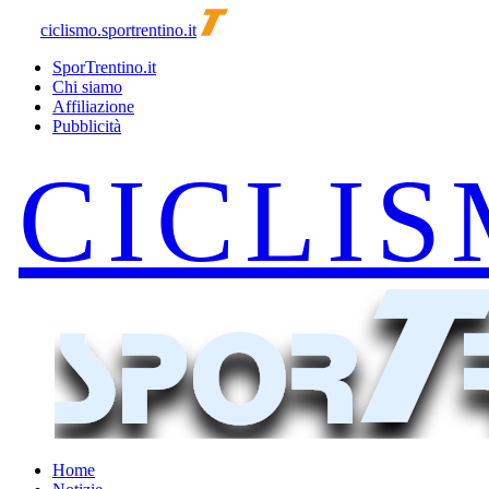
ciclismo.sportrentino.it
SporTrentino.it
Chi siamo
Affiliazione
Pubblicità
Home