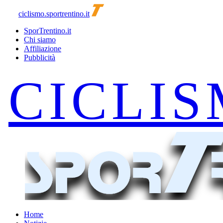
ciclismo.sportrentino.it
SporTrentino.it
Chi siamo
Affiliazione
Pubblicità
Home