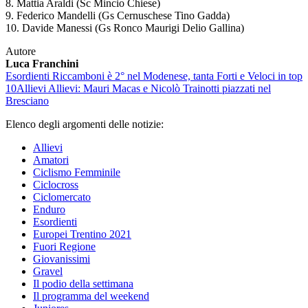
8. Mattia Araldi (Sc Mincio Chiese)
9. Federico Mandelli (Gs Cernuschese Tino Gadda)
10. Davide Manessi (Gs Ronco Maurigi Delio Gallina)
Autore
Luca Franchini
Esordienti
Riccamboni è 2° nel Modenese, tanta Forti e Veloci in top
10
Allievi
Allievi: Mauri Macas e Nicolò Trainotti piazzati nel
Bresciano
Elenco degli argomenti delle notizie:
Allievi
Amatori
Ciclismo Femminile
Ciclocross
Ciclomercato
Enduro
Esordienti
Europei Trentino 2021
Fuori Regione
Giovanissimi
Gravel
Il podio della settimana
Il programma del weekend