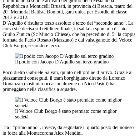
L’ultimo della serie è arrivato nel giorno della Festa della
Repubblica a Monticelli Brusati, in provincia di Brescia, teatro del
20° Memorial Battista Boniotti, gara unica per Esordienti classe
2013 e 2012.
D’Aquilio è risultato terzo assoluto e terzo dei “secondo anno”. La
corsa si è decisa sul rettilineo finale, in salita: a spuntarla è stato
Giulio Zunica (Sc Mincio-Chiese), che ha preceduto di 5” la coppia
formata da Paolo Rosato (Mazzano) e dal valsuganotto del Veloce
Club Borgo, secondo e terzo.
Il podio con Jacopo D'Aquilio sul terzo gradino
Poco dietro Gabriele Salvati, quinto nell’ordine d’arrivo. Grazie ai
piazzamenti conseguiti, il team borghigiano diretto da Lorenzo
Donanzan (sostituito occasionalmente da Nico Pasini) ha
primeggiato nella classifica a squadre.
Il Veloce Club Borgo è stato premiato come miglior
società
Tra i "primo anno", invece, da segnalare il quarto posto del noneso
in forza alla Montecorona Alex Mendini.