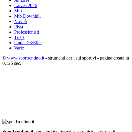
Juniores
Laives 2026
Mtb
Mtb Downhill
Novità
Pista
Professionisti
Trials
Under 23/Elite
Varie
©
www.sportrentino.it
- strumenti per i siti sportivi - pagina creata in
0,125 sec.
SporTrentino.it
è una testata giornalistica registrata presso il