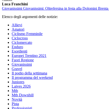
Luca Franchini
Giovanissimi
Giovanissimi: Oltrefersina in festa alla Dolomini Brenta
Elenco degli argomenti delle notizie:
Allievi
Amatori
Ciclismo Femminile
Ciclocross
Ciclomercato
Enduro
Esordienti
Europei Trentino 2021
Fuori Regione
Giovanissimi
Gravel
Il podio della settimana
Il programma del weekend
Juniores
Laives 2026
Mtb
Mtb Downhill
Novità
Pista
Professionisti