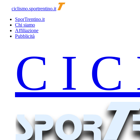
ciclismo.sportrentino.it
SporTrentino.it
Chi siamo
Affiliazione
Pubblicità