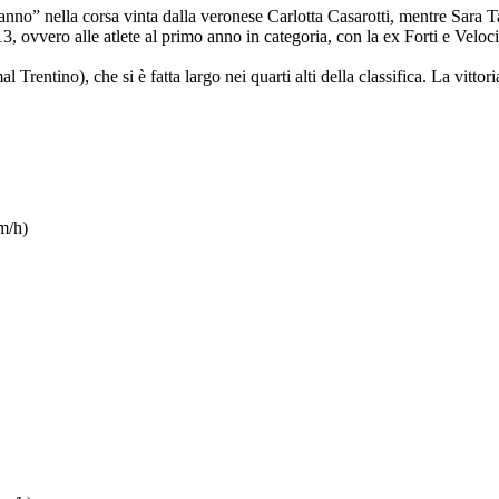
 anno” nella corsa vinta dalla veronese Carlotta Casarotti, mentre Sara 
013, ovvero alle atlete al primo anno in categoria, con la ex Forti e V
rentino), che si è fatta largo nei quarti alti della classifica. La vitto
m/h)