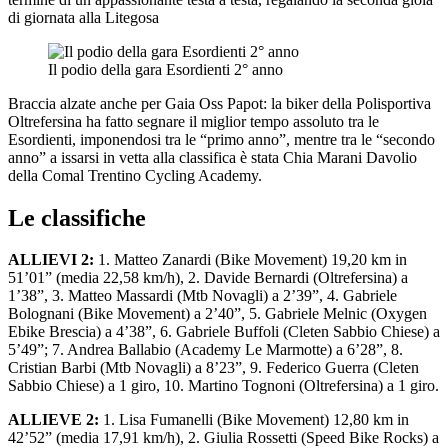
di giornata alla Litegosa
Il podio della gara Esordienti 2° anno
Braccia alzate anche per Gaia Oss Papot: la biker della Polisportiva
Oltrefersina ha fatto segnare il miglior tempo assoluto tra le
Esordienti, imponendosi tra le “primo anno”, mentre tra le “secondo
anno” a issarsi in vetta alla classifica è stata Chia Marani Davolio
della Comal Trentino Cycling Academy.
Le classifiche
ALLIEVI 2:
1. Matteo Zanardi (Bike Movement) 19,20 km in
51’01” (media 22,58 km/h), 2. Davide Bernardi (Oltrefersina) a
1’38”, 3. Matteo Massardi (Mtb Novagli) a 2’39”, 4. Gabriele
Bolognani (Bike Movement) a 2’40”, 5. Gabriele Melnic (Oxygen
Ebike Brescia) a 4’38”, 6. Gabriele Buffoli (Cleten Sabbio Chiese) a
5’49”; 7. Andrea Ballabio (Academy Le Marmotte) a 6’28”, 8.
Cristian Barbi (Mtb Novagli) a 8’23”, 9. Federico Guerra (Cleten
Sabbio Chiese) a 1 giro, 10. Martino Tognoni (Oltrefersina) a 1 giro.
ALLIEVE 2:
1. Lisa Fumanelli (Bike Movement) 12,80 km in
42’52” (media 17,91 km/h), 2. Giulia Rossetti (Speed Bike Rocks) a