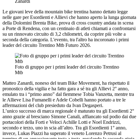
Zanardi
Le giovani leve della mountain bike trentina hanno dettato legge
nelle gare per Esordienti e Allievi che hanno aperto la lunga giornata
della Dolomini Brenta Bike, prova di cross country andata in scena
a Porte di Rendena, con un centinaio di atleti chiamati a confrontarsi
su un rinnovato circuito di 3,2 chilometri, da coprire più volte a
seconda della categoria. L'evento, tra l'altro ha incoronato i primi
leader del circuito Trentino Mtb Futuro 2026.
Foto di gruppo per i primi leader del circuito Trentino
Mtb
Matteo Zanardi, noneso del team Bike Movement, ha rispettato il
pronostico della vigilia e ha fatto gara a sé tra gli Allievi 2° anno,
emulato tra i “primo anno” dal fiemmese Tobia Vanzetta, mentre tra
le Allieve Lisa Fumanelli e Adele Cobelli hanno portato a tre le
affermazioni del club presieduto da Ivan Degasperi.
L’unico successo di marca regionale è maturato tra gli Esordienti 2°
anno grazie al bresciano Simone Canali, affiancato sul podio dai due
portacolori della Forti e Veloci Achille Lotti e Noel Endrizzi,
secondo e terzo, uno in scia all’altro. Tra gli Esordienti 1° anno,
invece, Lukas Piazzi ha superato il veneto Lorenzo Petrusi al
termine di un appassionante testa a testa, regalando la seconda gioia