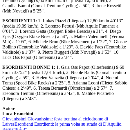
Trentino Cycling) 9,60 km in 34’47” (media 16,56 km/h), 2.
Camilla Bampi (Comal Trentino Cycling) a 50”, 3. Irene Rossetti
(Mtb Novagli) a 5’25”.
ESORDIENTI 1:
1. Lukas Piazzi (Litegosa) 12,80 km in 40’13”
(media 19,09 km/h), 2. Lorenzo Petrusi (Mtb Aquile Fumane) a
0’01”, 3. Lorenzo Gatta (Oxygen Ebike Brescia) a 31”, 4. Diego
Epis (Oxygen Ebike Brescia) a 54”, 5. Matteo Valentinelli (Verona
Mtb) a 1’05”, 6. Michele Brun (Bike Movement) a 1’22”, 7. Giosuè
Bollino (Centrobike Valdisole) a 1’29”, 8. Davide Faes (Centrobike
Valdisole) a 1’37”, 9. Pietro Ruggeri (Mtb Novagli) a 1’53”, 10.
Luca Oss Papot (Oltrefersina) a 2’34”.
ESORDIENTI DONNE 1:
1. Gaia Oss Papot (Oltrefersina) 9,60
km in 33’52” (media 17,01 km/h), 2. Nicole Ballis (Comal Trentino
Cycling) a 59”, 3. Helen Vanzetta (Litegosa) a 2’04”, 4. Noemi
Toma (Speed Bike Rocks) a 2’25”, 5. Arianna Leoni (Cleten Sabbio
Chiese) a 2’49”, 6. Teresa Bernardi (Oltrefersina) a 2’57”, 7.
Eleonora Trentini (Oltrefersina) a 3’42”, 8. Matilde Picariello
(Litegosa) a 3’48”.
Autore
Luca Franchini
Giovanissimi
Giovanissimi: festa trentina al ciclodromo di
Laives
Esordienti
Esordienti: la prima volta su strada di D'Aquilio,
Bernardi è 3°