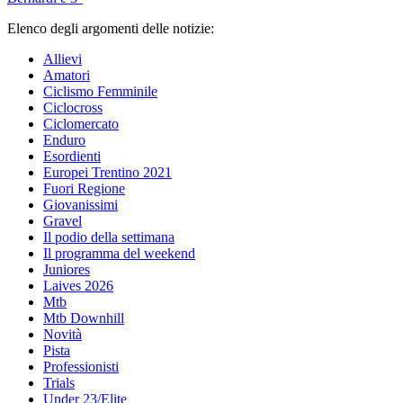
Elenco degli argomenti delle notizie:
Allievi
Amatori
Ciclismo Femminile
Ciclocross
Ciclomercato
Enduro
Esordienti
Europei Trentino 2021
Fuori Regione
Giovanissimi
Gravel
Il podio della settimana
Il programma del weekend
Juniores
Laives 2026
Mtb
Mtb Downhill
Novità
Pista
Professionisti
Trials
Under 23/Elite