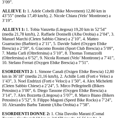
3’09”.
ALLIEVE 1:
1. Adele Cobelli (Bike Movement) 12,80 km in
43’55” (media 17,49 km/h), 2. Nicole Chiara (Velo’ Montirone) a
3’19”.
ALLIEVI 1:
1. Tobia Vanzetta (Litegosa) 19,20 km in 52’54”
(media 21,78 km/h), 2. Raffaele Doniselli (Alba Orobia) a 2’04”, 3.
Manuel Marchi (Cleten Sabbio Chiese) a 2’10”, 4. Matteo
Guarracino (Barbieri) a 2’11”, 5. Davide Saleri (Oxygen Ebike
Brescia) a 2’59”, 6. Giacomo Bossini (Sport Club Brescia) a 5’09”,
7. Mattia Carli (Oltrefersina) a 5’10”, 8. Thomas Tomazzolli
(Oltrefersina) a 6’52”, 9. Nicola Romani (Velo’ Montirone) a 7’41”,
10. Stefano Ferrari (Oxygen Ebike Brescia) a 7’51”.
ESORDIENTI 2:
1. Simone Canali (Oxigen Ebike Brescia) 12,80
km in 36’18” (media 21,16 km/h), 2. Achille Lotti (Forti e Veloci a
1’43”, 3. Noel Endrizzi (Forti e Veloci) a 1’50”, 4. Alex Micheletti
(Cleten Sabbio Chiese) a 2’24”, 5. Mirco Pellegrinelli (Bikers
Petosino) a 3’00”, 6. Diego Tassone (Oxygen Ebike Brescia) a
3’14”, 7. Alex Bozzetta (Litegosa) a 5’07”, 8. Marco Biano (Bikers
Petosino) a 5’52”, 9. Filippo Magoni (Speed Bike Rocks) a 7’24”,
10. Alexandru Barbu Tatomir (Alba Orobia) a 7’58”.
ESORDIENTI DONNE 2:
1. Chia Davolio Marani (Comal