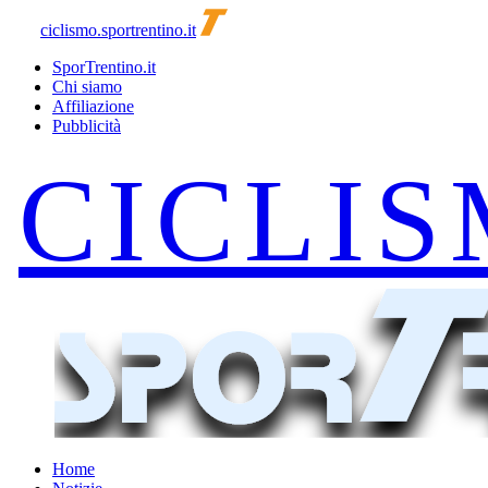
ciclismo.sportrentino.it
SporTrentino.it
Chi siamo
Affiliazione
Pubblicità
Home