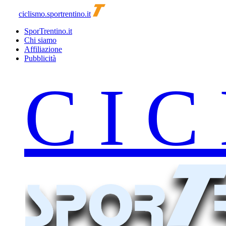
ciclismo.sportrentino.it
SporTrentino.it
Chi siamo
Affiliazione
Pubblicità