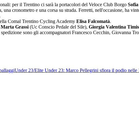
onali: per il Trentino ci sarà la portacolori del Veloce Club Borgo
Sofia
ita, una cronometro e una corsa su strada. Ferretti, nell'occasione, ha vin
.
na della Comal Trentino Cycling Academy
Elisa Falcomatà
.
e
Marta Grassi
(Uc Conscio Pedale del Sile),
Giorgia Valentina Timis
a spedizione sono gli accompagnatori Francesco Cecchin, Giovanna Trol
ballaggi
Under 23/Elite
Under 23: Marco Pellegrini sfiora il podio nelle