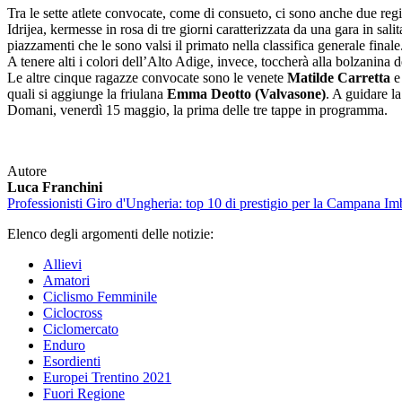
Tra le sette atlete convocate, come di consueto, ci sono anche due regi
Idrijea, kermesse in rosa di tre giorni caratterizzata da una gara in sal
piazzamenti che le sono valsi il primato nella classifica generale finale
A tenere alti i colori dell’Alto Adige, invece, toccherà alla bolzani
Le altre cinque ragazze convocate sono le venete
Matilde Carretta
quali si aggiunge la friulana
Emma Deotto (Valvasone)
. A guidare l
Domani, venerdì 15 maggio, la prima delle tre tappe in programma.
Autore
Luca Franchini
Professionisti
Giro d'Ungheria: top 10 di prestigio per la Campana Im
Elenco degli argomenti delle notizie:
Allievi
Amatori
Ciclismo Femminile
Ciclocross
Ciclomercato
Enduro
Esordienti
Europei Trentino 2021
Fuori Regione