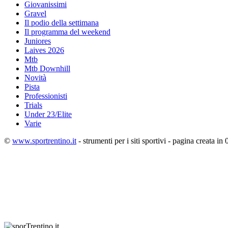
Giovanissimi
Gravel
Il podio della settimana
Il programma del weekend
Juniores
Laives 2026
Mtb
Mtb Downhill
Novità
Pista
Professionisti
Trials
Under 23/Elite
Varie
©
www.sportrentino.it
- strumenti per i siti sportivi - pagina creata in 