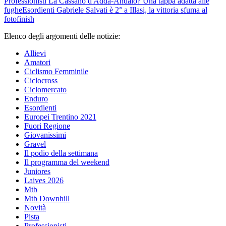
Professionisti
La Cassano d'Adda-Andalo? Una tappa adatta alle
fughe
Esordienti
Gabriele Salvati è 2° a Illasi, la vittoria sfuma al
fotofinish
Elenco degli argomenti delle notizie:
Allievi
Amatori
Ciclismo Femminile
Ciclocross
Ciclomercato
Enduro
Esordienti
Europei Trentino 2021
Fuori Regione
Giovanissimi
Gravel
Il podio della settimana
Il programma del weekend
Juniores
Laives 2026
Mtb
Mtb Downhill
Novità
Pista
Professionisti