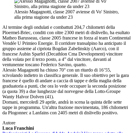
Alessio Magagnotti, classe 2007 aviense di Vo' Sinistro,
alla prima stagione da under 23
Al termine degli ondulati e combattuti 204,7 chilometri della
Ploermel-Briec, conditi con oltre 2300 metri di dislivello, ha esultato
Matheo Barusseau, classe 2005 francese in forza al team Continental
Vendée U Primieo Energie. Il corridore transalpino ha anticipato il
gruppo assieme al cipriota Bogdan Zabelinskiy (Aarco), con il
francese Aubin Sparfel (Decathlon Cma Development) vincitore
della volata per il terzo posto, a 4” dal vincitore, davanti al
ventunenne toscano Federico Savino, quarto.
Alessio Magagnotti ha chiuso 70° con un ritardo di 16’55,
scivolando indietro in classifica generale. Il suo obiettivo per la gara
francese è quello di andare a caccia di tappe e della maglia della
graduatoria a punti, che ora lo vede occupare la seconda posizione
(a quota 39) a due lunghezze dal norvegese della Lotto-Groupe
Wanty Halvor Dolven (41).
Domani, mercoledì 29 aprile, andrà in scena la quinta delle sette
tappe in programma. Un'altra frazione movimentata, 186 chilometri
da Plogonnec a Lanfains con 2405 metri di dislivello positivo.
Autore
Luca Franchini