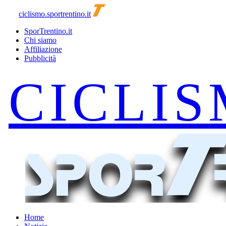
ciclismo.sportrentino.it
SporTrentino.it
Chi siamo
Affiliazione
Pubblicità
Home