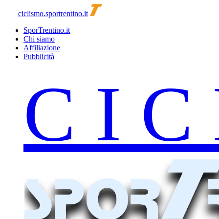
ciclismo.sportrentino.it
SporTrentino.it
Chi siamo
Affiliazione
Pubblicità