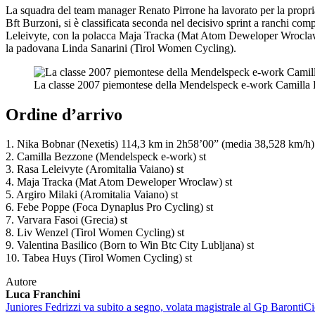
La squadra del team manager Renato Pirrone ha lavorato per la propria 
Bft Burzoni, si è classificata seconda nel decisivo sprint a ranchi com
Leleivyte, con la polacca Maja Tracka (Mat Atom Deweloper Wroclaw) 
la padovana Linda Sanarini (Tirol Women Cycling).
La classe 2007 piemontese della Mendelspeck e-work Camilla B
Ordine d’arrivo
1. Nika Bobnar (Nexetis) 114,3 km in 2h58’00” (media 38,528 km/h)
2. Camilla Bezzone (Mendelspeck e-work) st
3. Rasa Leleivyte (Aromitalia Vaiano) st
4. Maja Tracka (Mat Atom Deweloper Wroclaw) st
5. Argiro Milaki (Aromitalia Vaiano) st
6. Febe Poppe (Foca Dynaplus Pro Cycling) st
7. Varvara Fasoi (Grecia) st
8. Liv Wenzel (Tirol Women Cycling) st
9. Valentina Basilico (Born to Win Btc City Lubljana) st
10. Tabea Huys (Tirol Women Cycling) st
Autore
Luca Franchini
Juniores
Fedrizzi va subito a segno, volata magistrale al Gp Baronti
Ci