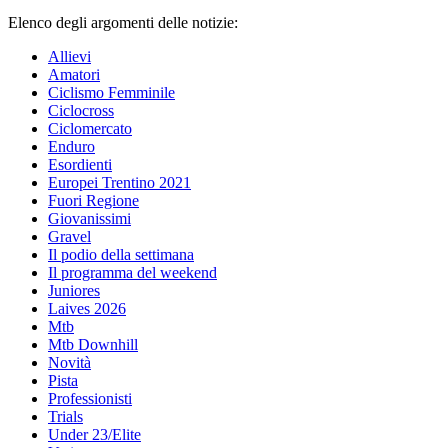
Elenco degli argomenti delle notizie:
Allievi
Amatori
Ciclismo Femminile
Ciclocross
Ciclomercato
Enduro
Esordienti
Europei Trentino 2021
Fuori Regione
Giovanissimi
Gravel
Il podio della settimana
Il programma del weekend
Juniores
Laives 2026
Mtb
Mtb Downhill
Novità
Pista
Professionisti
Trials
Under 23/Elite