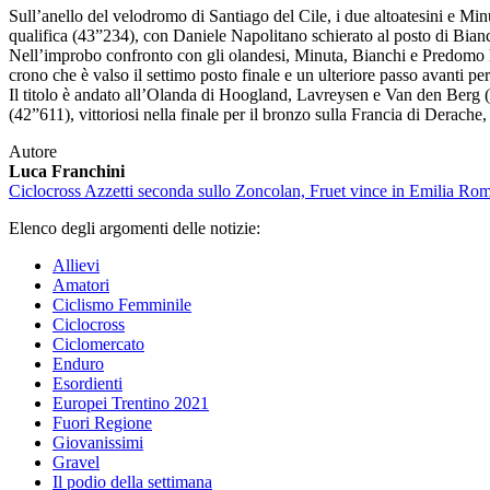
Sull’anello del velodromo di Santiago del Cile, i due altoatesini e Mi
qualifica (43”234), con Daniele Napolitano schierato al posto di Bianc
Nell’improbo confronto con gli olandesi, Minuta, Bianchi e Predomo ha
crono che è valso il settimo posto finale e un ulteriore passo avanti per
Il titolo è andato all’Olanda di Hoogland, Lavreysen e Van den Berg (
(42”611), vittoriosi nella finale per il bronzo sulla Francia di Derach
Autore
Luca Franchini
Ciclocross
Azzetti seconda sullo Zoncolan, Fruet vince in Emilia Ro
Elenco degli argomenti delle notizie:
Allievi
Amatori
Ciclismo Femminile
Ciclocross
Ciclomercato
Enduro
Esordienti
Europei Trentino 2021
Fuori Regione
Giovanissimi
Gravel
Il podio della settimana