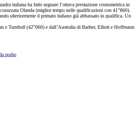
adra italiana ha fatto segnare l’ottava prestazione cronometrica in
la corazzata Olanda (miglior tempo nelle qualificazioni con 41”860).
do ulteriormente il primato italiano già abbassato in qualifica. Un
n e Turnbull (42”060) e dall’Australia di Barber, Elliott e Hoffmann
 da podio