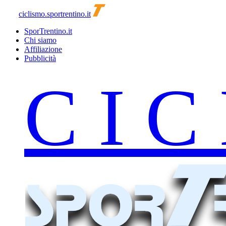
ciclismo.sportrentino.it
SporTrentino.it
Chi siamo
Affiliazione
Pubblicità