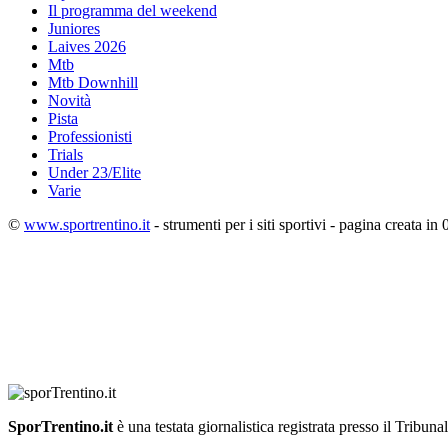
Il programma del weekend
Juniores
Laives 2026
Mtb
Mtb Downhill
Novità
Pista
Professionisti
Trials
Under 23/Elite
Varie
©
www.sportrentino.it
- strumenti per i siti sportivi - pagina creata in 
SporTrentino.it
è una testata giornalistica registrata presso il Tribuna