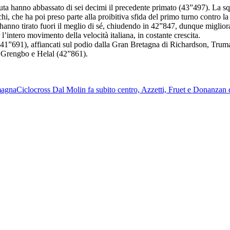
nuta hanno abbassato di sei decimi il precedente primato (43”497). La squ
hi, che ha poi preso parte alla proibitiva sfida del primo turno contro 
nno tirato fuori il meglio di sé, chiudendo in 42”847, dunque miglioran
 l’intero movimento della velocità italiana, in costante crescita.
41”691), affiancati sul podio dalla Gran Bretagna di Richardson, Truma
e, Grengbo e Helal (42”861).
magna
Ciclocross
Dal Molin fa subito centro, Azzetti, Fruet e Donanzan