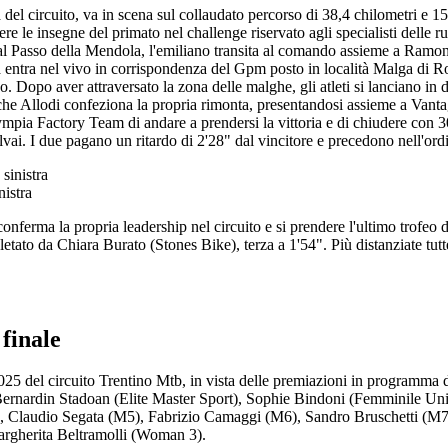
l circuito, va in scena sul collaudato percorso di 38,4 chilometri e 1546 
le insegne del primato nel challenge riservato agli specialisti delle ru
io al Passo della Mendola, l'emiliano transita al comando assieme a Ra
a entra nel vivo in corrispondenza del Gpm posto in località Malga di
. Dopo aver attraversato la zona delle malghe, gli atleti si lanciano in
tto che Allodi confeziona la propria rimonta, presentandosi assieme a Va
'Olympia Factory Team di andare a prendersi la vittoria e di chiudere con
vai. I due pagano un ritardo di 2'28" dal vincitore e precedono nell'ord
nistra
nferma la propria leadership nel circuito e si prendere l'ultimo trofeo de
letato da Chiara Burato (Stones Bike), terza a 1'54". Più distanziate tutt
finale
e 2025 del circuito Trentino Mtb, in vista delle premiazioni in program
De Bernardin Stadoan (Elite Master Sport), Sophie Bindoni (Femminile Un
 Claudio Segata (M5), Fabrizio Camaggi (M6), Sandro Bruschetti (M7)
rgherita Beltramolli (Woman 3).