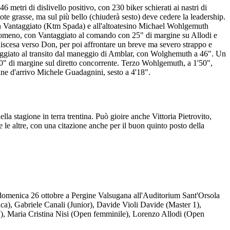
metri di dislivello positivo, con 230 biker schierati ai nastri di
ote grasse, ma sul più bello (chiuderà sesto) deve cedere la leadership.
mon Vantaggiato (Ktm Spada) e all'altoatesino Michael Wohlgemuth
 Romeno, con Vantaggiato al comando con 25" di margine su Allodi e
 discesa verso Don, per poi affrontare un breve ma severo strappo e
ntaggiato al transito dal maneggio di Amblar, con Wolghemuth a 46". Un
 30" di margine sul diretto concorrente. Terzo Wohlgemuth, a 1'50",
ine d'arrivo Michele Guadagnini, sesto a 4'18".
lla stagione in terra trentina. Può gioire anche Vittoria Pietrovito,
e le altre, con una citazione anche per il buon quinto posto della
ma domenica 26 ottobre a Pergine Valsugana all'Auditorium Sant'Orsola
ica), Gabriele Canali (Junior), Davide Violi Davide (Master 1),
, Maria Cristina Nisi (Open femminile), Lorenzo Allodi (Open