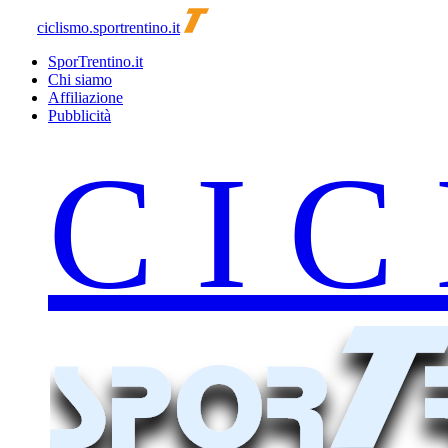
ciclismo.sportrentino.it
SporTrentino.it
Chi siamo
Affiliazione
Pubblicità