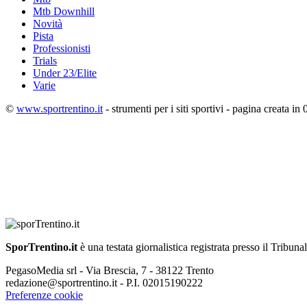
Mtb Downhill
Novità
Pista
Professionisti
Trials
Under 23/Elite
Varie
©
www.sportrentino.it
- strumenti per i siti sportivi - pagina creata in 
SporTrentino.it
è una testata giornalistica registrata presso il Tribuna
PegasoMedia srl - Via Brescia, 7 - 38122 Trento
redazione@sportrentino.it - P.I. 02015190222
Preferenze cookie