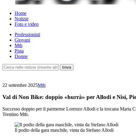
Home
Notizie
Foto e video
Professionisti
Giovani
Mtb
Pista
Donne
22 settembre 2025
Mtb
Val di Non Bike: doppio «hurrà» per Allodi e Nisi, Pie
Successo doppio per il parmense Lorenzo Allodi e la toscana Maria Cris
Trentino Mtb.
Il podio della gara maschile, vinta da Stefano Allodi