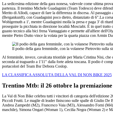
La sedicesima edizione della gara nonesa, valevole come ultima prova de
partenza. Il trentino Michele Guadagnini (Team Todesco) deve difendere 
Merito di Allodi, capace di fare la differenza in discesa. Al passagg
(Bergankunft), con Guadagnini poco dietro, distanziato di 6".La cors
Wohlgemuth a 1', mentre Guadagnini molla la presa e paga 3' di ritardo
proseguire la picchiata in direzione località Mosciabi. È in quel tra
guasto tecnico alla bici frena Vantaggiato e permette all'alfiere dell
mentre Pietro Dutto vince la volata per la quarta piazza con Armin Dal
Il podio della gara femminile, con la volanese Pietrovito sulla si
Al femminile, invece, cavalcata trionfale per Maria Cristina Nisi, che co
seconda al traguardo a 1'11" dalla forte atleta toscana. Il podio è comp
portacolori del Team Bsr Debora Coslop.
LA CLASSIFICA ASSOLUTA DELLA VAL DI NON BIKE 2025
Trentino Mtb: il 26 ottobre la premiazione 
La Val di Non Bike celebra tutti i vincitori di categoria dell'edizion
Piccoli Frutti. Le maglie di leader finiscono sulle spalle di Giulio 
Andrea Zampedri (M2), Francesco Vaia (M3), Alessandro Forni (M4),
maschile), Simona Ongari (Woman 1), Cecilia Negra (Woman 2) e Ma