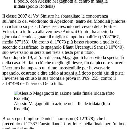
Il podio, con Alessio Magagnotti al centro in maglia
iridata (podio Rodella)
Il classe 2007 di Vo’ Sinistro ha sbaragliato la concorrenza
sull’anello del velodromo di Apeldoorn, teatro dei Mondiali juniores
di ciclismo su pista. L’aviense cresciuto nel vivaio della Forti e
Veloci, ora in forza alla veronese Autozai Contri, ha aperto la
giornata facendo segnare il miglior tempo in qualifica (3’08”967,
media 57”153). Un crono di 1”073 più basso rispetto a quello del
secondo classificato, lo spagnolo Eñaut Urcaregui Sanz (3'10"040),
suo avversario in serata nel testa a testa per il titolo.
Poco dopo le 19, all’ora di cena, Magagnotti ha servito la specialità
della casa. Ha fatto ciò che meglio gli riesce, fin da piccolo: vincere.
L’azzurro ha imposto un ritmo insostenibile per l’avversario
spagnolo, costretto a dire addio ai sogni già dopo pochi giri di pista:
l’aviense ha chiuso la sua trionfale prova in 3'09"255, contro il
3'14"498 dell’iberico. Detto tutto.
Alessio Magagnotti in azione nella finale iridata (foto
Rodella)
Bronzo per l’inglese Daniel Thompson (3’12”078), che ha
preceduto di 1”387 l’australiano Toby Jones nella finale per l’ultimo
gradino del podio.