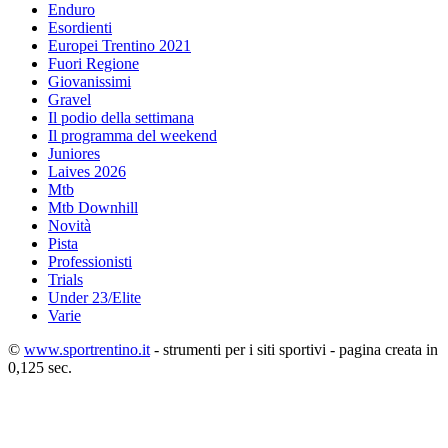
Enduro
Esordienti
Europei Trentino 2021
Fuori Regione
Giovanissimi
Gravel
Il podio della settimana
Il programma del weekend
Juniores
Laives 2026
Mtb
Mtb Downhill
Novità
Pista
Professionisti
Trials
Under 23/Elite
Varie
©
www.sportrentino.it
- strumenti per i siti sportivi - pagina creata in
0,125 sec.