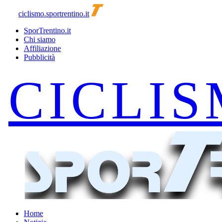
ciclismo.sportrentino.it
SporTrentino.it
Chi siamo
Affiliazione
Pubblicità
Home