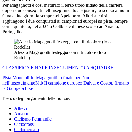
Per Magagnotti è così maturato il terzo titolo iridato della carriera,
dopo i due conseguiti nell’inseguimento a squadre, lo scorso anno in
Cina e due giorni fa sempre ad Apeldoorn. Allori a cui si
aggiungono i due conquistati ai campionati europei su pista, sempre
con il quartetto, nel 2024 a Cottbus e il mese scorso ad Anadia, in
Portogallo.
Alessio Magagnotti festeggia con il tricolore (foto
Rodella)
CLASSIFICA FINALE INSEGUIMENTO A SQUADRE
Pista
Mondiali Jr: Magagnotti in finale per l’oro
nell’inseguimento
Mtb
Il campione europeo Dalvai e Coslop firmano
la Galopera bike
Elenco degli argomenti delle notizie:
Allievi
Amatori
Ciclismo Femminile
Ciclocross
Ciclomercato