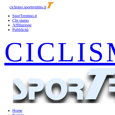
ciclismo.sportrentino.it
SporTrentino.it
Chi siamo
Affiliazione
Pubblicità
Home