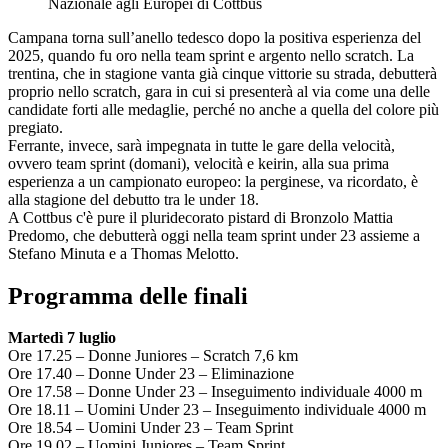
Nazionale agli Europei di Cottbus
Campana torna sull’anello tedesco dopo la positiva esperienza del
2025, quando fu oro nella team sprint e argento nello scratch. La
trentina, che in stagione vanta già cinque vittorie su strada, debutterà
proprio nello scratch, gara in cui si presenterà al via come una delle
candidate forti alle medaglie, perché no anche a quella del colore più
pregiato.
Ferrante, invece, sarà impegnata in tutte le gare della velocità,
ovvero team sprint (domani), velocità e keirin, alla sua prima
esperienza a un campionato europeo: la perginese, va ricordato, è
alla stagione del debutto tra le under 18.
A Cottbus c'è pure il pluridecorato pistard di Bronzolo Mattia
Predomo, che debutterà oggi nella team sprint under 23 assieme a
Stefano Minuta e a Thomas Melotto.
Programma delle finali
Martedì 7 luglio
Ore 17.25 – Donne Juniores – Scratch 7,6 km
Ore 17.40 – Donne Under 23 – Eliminazione
Ore 17.58 – Donne Under 23 – Inseguimento individuale 4000 m
Ore 18.11 – Uomini Under 23 – Inseguimento individuale 4000 m
Ore 18.54 – Uomini Under 23 – Team Sprint
Ore 19.02 – Uomini Juniores – Team Sprint