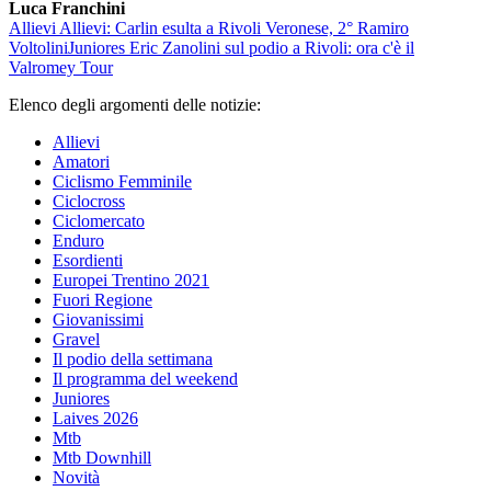
Luca Franchini
Allievi
Allievi: Carlin esulta a Rivoli Veronese, 2° Ramiro
Voltolini
Juniores
Eric Zanolini sul podio a Rivoli: ora c'è il
Valromey Tour
Elenco degli argomenti delle notizie:
Allievi
Amatori
Ciclismo Femminile
Ciclocross
Ciclomercato
Enduro
Esordienti
Europei Trentino 2021
Fuori Regione
Giovanissimi
Gravel
Il podio della settimana
Il programma del weekend
Juniores
Laives 2026
Mtb
Mtb Downhill
Novità