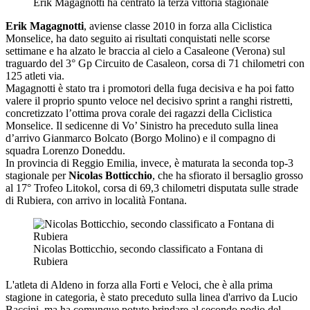
Erik Magagnotti ha centrato la terza vittoria stagionale
Erik Magagnotti
, aviense classe 2010 in forza alla Ciclistica
Monselice, ha dato seguito ai risultati conquistati nelle scorse
settimane e ha alzato le braccia al cielo a Casaleone (Verona) sul
traguardo del 3° Gp Circuito de Casaleon, corsa di 71 chilometri con
125 atleti via.
Magagnotti è stato tra i promotori della fuga decisiva e ha poi fatto
valere il proprio spunto veloce nel decisivo sprint a ranghi ristretti,
concretizzato l’ottima prova corale dei ragazzi della Ciclistica
Monselice. Il sedicenne di Vo’ Sinistro ha preceduto sulla linea
d’arrivo Gianmarco Bolcato (Borgo Molino) e il compagno di
squadra Lorenzo Doneddu.
In provincia di Reggio Emilia, invece, è maturata la seconda top-3
stagionale per
Nicolas Botticchio
, che ha sfiorato il bersaglio grosso
al 17° Trofeo Litokol, corsa di 69,3 chilometri disputata sulle strade
di Rubiera, con arrivo in località Fontana.
Nicolas Botticchio, secondo classificato a Fontana di
Rubiera
L'atleta di Aldeno in forza alla Forti e Veloci, che è alla prima
stagione in categoria, è stato preceduto sulla linea d'arrivo da Lucio
Baccini, ma ha comunque potuto brindare al secondo podio del