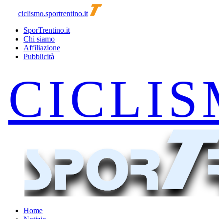
ciclismo.sportrentino.it
SporTrentino.it
Chi siamo
Affiliazione
Pubblicità
Home