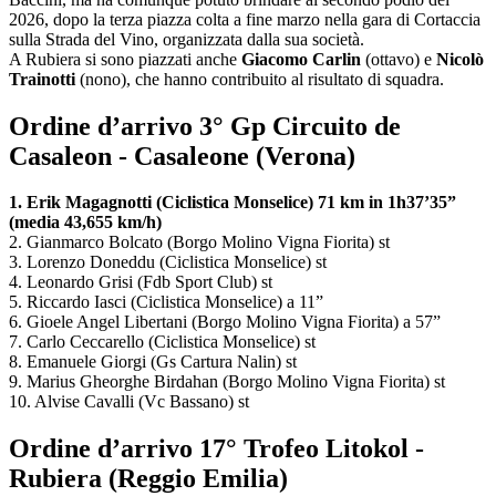
2026, dopo la terza piazza colta a fine marzo nella gara di Cortaccia
sulla Strada del Vino, organizzata dalla sua società.
A Rubiera si sono piazzati anche
Giacomo Carlin
(ottavo) e
Nicolò
Trainotti
(nono), che hanno contribuito al risultato di squadra.
Ordine d’arrivo 3° Gp Circuito de
Casaleon - Casaleone (Verona)
1. Erik Magagnotti (Ciclistica Monselice) 71 km in 1h37’35”
(media 43,655 km/h)
2. Gianmarco Bolcato (Borgo Molino Vigna Fiorita) st
3. Lorenzo Doneddu (Ciclistica Monselice) st
4. Leonardo Grisi (Fdb Sport Club) st
5. Riccardo Iasci (Ciclistica Monselice) a 11”
6. Gioele Angel Libertani (Borgo Molino Vigna Fiorita) a 57”
7. Carlo Ceccarello (Ciclistica Monselice) st
8. Emanuele Giorgi (Gs Cartura Nalin) st
9. Marius Gheorghe Birdahan (Borgo Molino Vigna Fiorita) st
10. Alvise Cavalli (Vc Bassano) st
Ordine d’arrivo 17° Trofeo Litokol -
Rubiera (Reggio Emilia)