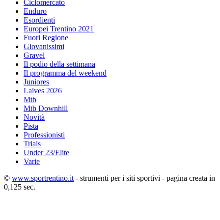
Ciclomercato
Enduro
Esordienti
Europei Trentino 2021
Fuori Regione
Giovanissimi
Gravel
Il podio della settimana
Il programma del weekend
Juniores
Laives 2026
Mtb
Mtb Downhill
Novità
Pista
Professionisti
Trials
Under 23/Elite
Varie
©
www.sportrentino.it
- strumenti per i siti sportivi - pagina creata in
0,125 sec.