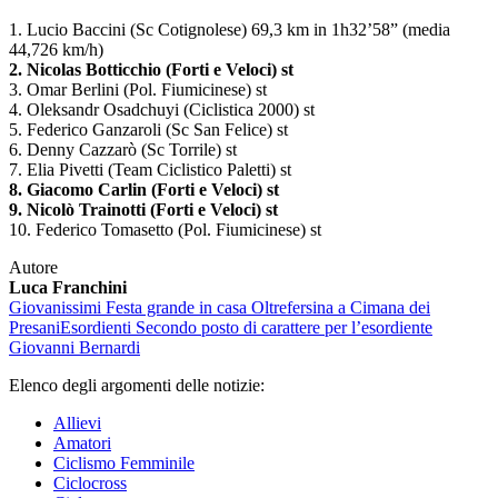
1. Lucio Baccini (Sc Cotignolese) 69,3 km in 1h32’58” (media
44,726 km/h)
2. Nicolas Botticchio (Forti e Veloci) st
3. Omar Berlini (Pol. Fiumicinese) st
4. Oleksandr Osadchuyi (Ciclistica 2000) st
5. Federico Ganzaroli (Sc San Felice) st
6. Denny Cazzarò (Sc Torrile) st
7. Elia Pivetti (Team Ciclistico Paletti) st
8. Giacomo Carlin (Forti e Veloci) st
9. Nicolò Trainotti (Forti e Veloci) st
10. Federico Tomasetto (Pol. Fiumicinese) st
Autore
Luca Franchini
Giovanissimi
Festa grande in casa Oltrefersina a Cimana dei
Presani
Esordienti
Secondo posto di carattere per l’esordiente
Giovanni Bernardi
Elenco degli argomenti delle notizie:
Allievi
Amatori
Ciclismo Femminile
Ciclocross