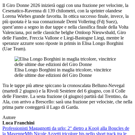
Il Giro Donne 2026 inizierà oggi con una frazione per velociste, la
Cesenatico-Ravenna di 139 chilometri, con la sprinter olandese
Lorena Wiebes grande favorita. In ottica successo finale, invece, la
più quotata è la sua connazionale Demi Vollering (Fdj Suez),
quest’anno a segno in due tappe e nella classifica finale della Volta
Valenciana, poi nelle classiche belghe Omloop Nieuwsbald, Giro
delle Fiandre, Freccia Vallone e Liegi-Bastogne Liegi, mentre le
speranze azzurre sono riposte in primis in Elisa Longo Borghini
(Uae Team).
Elisa Longo Borghini in maglia tricolore, vincitrice
delle ultime due edizioni del Giro Donne
Tra le tappe più attese spiccano la cronoscalata Belluno-Nevegal
(martedì 2 giugno) e la Rivoli Sestriere del 6 giugno, con il Colle
delle Finestre. La sesta frazione (4 giugno) partirà dal Trentino, da
Ala, con arrivo a Brescello: sarà una frazione per velociste, che nella
prima parte costeggerà il Lago di Garda.
Autore
Luca Franchini
Professionisti
Magagnotti da urlo: 2° dietro a Kooij alla Boucles de
la Mayenne
Mtb
Nicole Azzetti tricolore bis nello short track tra le