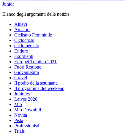
Junior
Elenco degli argomenti delle notizie:
Allievi
Amatori
Ciclismo Femminile
Ciclocross
Ciclomercato
Enduro
Esordienti
Europei Trentino 2021
Fuori Regione
Giovanissimi
Gravel
Il podio della settimana
Il programma del weekend
Juniores
Laives 2026
Mtb
Mtb Downhill
Novità
Pista
Professionisti
Trials