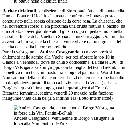
fu ottava nella classifica finale
Barbara Malcotti
, ventiseienne di Storo, sarà l’atleta di punta della
Human Powered Health, chiamata a confermare l’ottavo posto
conquistato nella scorsa edizione della corsa rosa. La chiesana, che
nel novembre scorso si era procurata una brutta frattura al bacino, ha
dimostrato di aver già ritrovato il giusto colpo di pedale, nona nella
classifica finale della Vuelta di Spagna a inizio maggio. Ora un’altra
avventura in rosa, che la chiesana vuole vivere da protagonista, lei
che ha nella salita il terreno preferito.
Pure la valsuganotta
Andrea Casagranda
ha messo preziosi
chilometri nelle gambe alla Vuelta, per poi sfiorare la top 10 in
Olanda a Veenendal, dove ha chiuso dodicesima. La classe 2004 di
Borgo Valsugana sarà in gruppo con la maglia del team BePink, con
l'obiettivo di mettersi in mostra tra le big del panorama World Tour.
Non saranno della partita le nonese Letizia Paternoster (che ha colto
un doppio terzo posto di tappa a inizio mese alla Vuelta) e Letizia
Borghesi, quest'ultima impegnata in questi giorni al Tour de
Bretagne femminile, settima venerdì 29 maggio nella frazione
inaugurale vinta dalla belga Sandrine Tas (Lotto Intermarché).
Andrea Casagranda, ventunenne di Borgo Valsugana in
forza alla Vini Fantini-BePink