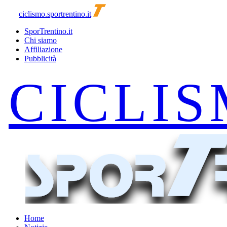
ciclismo.sportrentino.it
SporTrentino.it
Chi siamo
Affiliazione
Pubblicità
Home