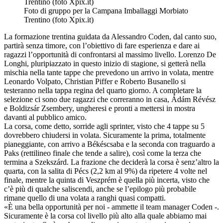
Foto di gruppo per la Campana Imballaggi Morbiato
Trentino (foto Xpix.it)
La formazione trentina guidata da Alessandro Coden, dal canto suo,
partirà senza timore, con l’obiettivo di fare esperienza e dare ai
ragazzi l’opportunità di confrontarsi al massimo livello. Lorenzo De
Longhi, pluripiazzato in questo inizio di stagione, si getterà nella
mischia nella tante tappe che prevedono un arrivo in volata, mentre
Leonardo Volpato, Christian Piffer e Roberto Busanello si
testeranno nella tappa regina del quarto giorno. A completare la
selezione ci sono due ragazzi che correranno in casa, Ádám Révész
e Boldizsár Zsembery, ungheresi e pronti a mettersi in mostra
davanti al pubblico amico.
La corsa, come detto, sorride agli sprinter, visto che 4 tappe su 5
dovrebbero chiudersi in volata. Sicuramente la prima, totalmente
pianeggiante, con arrivo a Békéscsaba e la seconda con traguardo a
Paks (rettilineo finale che tende a salire), così come la terza che
termina a Szekszárd. La frazione che deciderà la corsa è senz’altro la
quarta, con la salita di Pécs (2,2 km al 9%) da ripetere 4 volte nel
finale, mentre la quinta di Veszprém è quella più incerta, visto che
c’è più di qualche saliscendi, anche se l’epilogo più probabile
rimane quello di una volata a ranghi quasi compatti.
«È una bella opportunità per noi - ammette il team manager Coden -.
Sicuramente è la corsa col livello più alto alla quale abbiamo mai