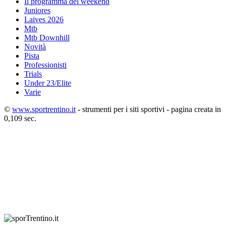
Il programma del weekend
Juniores
Laives 2026
Mtb
Mtb Downhill
Novità
Pista
Professionisti
Trials
Under 23/Elite
Varie
©
www.sportrentino.it
- strumenti per i siti sportivi - pagina creata in
0,109 sec.