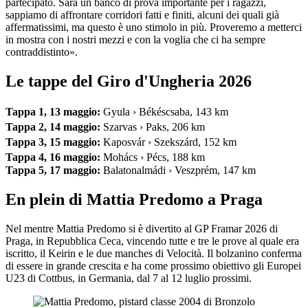
partecipato. Sarà un banco di prova importante per i ragazzi,
sappiamo di affrontare corridori fatti e finiti, alcuni dei quali già
affermatissimi, ma questo è uno stimolo in più. Proveremo a metterci
in mostra con i nostri mezzi e con la voglia che ci ha sempre
contraddistinto».
Le tappe del Giro d'Ungheria 2026
Tappa 1, 13 maggio:
Gyula › Békéscsaba, 143 km
Tappa 2, 14 maggio:
Szarvas › Paks, 206 km
Tappa 3, 15 maggio:
Kaposvár › Szekszárd, 152 km
Tappa 4, 16 maggio:
Mohács › Pécs, 188 km
Tappa 5, 17 maggio:
Balatonalmádi › Veszprém, 147 km
En plein di Mattia Predomo a Praga
Nel mentre Mattia Predomo si è divertito al GP Framar 2026 di
Praga, in Repubblica Ceca, vincendo tutte e tre le prove al quale era
iscritto, il Keirin e le due manches di Velocità. Il bolzanino conferma
di essere in grande crescita e ha come prossimo obiettivo gli Europei
U23 di Cottbus, in Germania, dal 7 al 12 luglio prossimi.