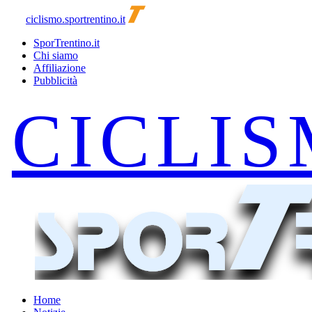
ciclismo.sportrentino.it
SporTrentino.it
Chi siamo
Affiliazione
Pubblicità
Home