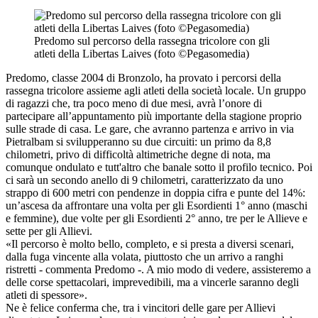
Predomo sul percorso della rassegna tricolore con gli
atleti della Libertas Laives (foto ©Pegasomedia)
Predomo, classe 2004 di Bronzolo, ha provato i percorsi della
rassegna tricolore assieme agli atleti della società locale. Un gruppo
di ragazzi che, tra poco meno di due mesi, avrà l’onore di
partecipare all’appuntamento più importante della stagione proprio
sulle strade di casa. Le gare, che avranno partenza e arrivo in via
Pietralbam si svilupperanno su due circuiti: un primo da 8,8
chilometri, privo di difficoltà altimetriche degne di nota, ma
comunque ondulato e tutt'altro che banale sotto il profilo tecnico. Poi
ci sarà un secondo anello di 9 chilometri, caratterizzato da uno
strappo di 600 metri con pendenze in doppia cifra e punte del 14%:
un’ascesa da affrontare una volta per gli Esordienti 1° anno (maschi
e femmine), due volte per gli Esordienti 2° anno, tre per le Allieve e
sette per gli Allievi.
«Il percorso è molto bello, completo, e si presta a diversi scenari,
dalla fuga vincente alla volata, piuttosto che un arrivo a ranghi
ristretti - commenta Predomo -. A mio modo di vedere, assisteremo a
delle corse spettacolari, imprevedibili, ma a vincerle saranno degli
atleti di spessore».
Ne è felice conferma che, tra i vincitori delle gare per Allievi