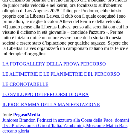
da junior nella velocità e nel keirin, ora focalizzato sull'obiettivo
olimpico di Los Angeles 2028. Tutto, per Predomo, ebbe inizio
proprio con la Libertas Laives, il club con il quale conquistò i suo
primi allori, le maglie tricolori Allievi del keirin e della velocità.
«Quando penso alla Libertas Laives, penso alla serenità con cui ho
vissuto il ciclismo in età giovanile – conclude l'azzurro -. Per me
tutto è iniziato qui: è un onore essere parte della storia di questa
società e essere stato d’ispirazione per qualche ragazzo. Sapere che
la Libertas Laives organizzerà un campionato italiano mi fa felice e
mi riempie d’orgoglio».
LA FOTOGALLERY DELLA PROVA PERCORSO
LE ALTIMETRIE E LE PLANIMETRIE DEL PERCORSO
LE CRONOTABELLE
LO SVILUPPO DEI PERCORSI DI GARA
IL PROGRAMMA DELLA MANIFESTAZIONE
fonte
PegasoMedia
Juniores
Brandon Fedrizzi in azzurro alla Corsa della Pace, domani
il via
Professionisti
Giro d’Italia: Zambanini, Moscon e Mattia Bais
cercano gloria