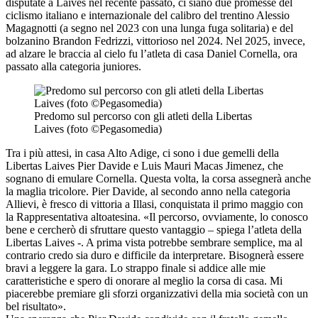
disputate a Laives nel recente passato, ci siano due promesse del
ciclismo italiano e internazionale del calibro del trentino Alessio
Magagnotti (a segno nel 2023 con una lunga fuga solitaria) e del
bolzanino Brandon Fedrizzi, vittorioso nel 2024. Nel 2025, invece,
ad alzare le braccia al cielo fu l’atleta di casa Daniel Cornella, ora
passato alla categoria juniores.
Predomo sul percorso con gli atleti della Libertas
Laives (foto ©Pegasomedia)
Tra i più attesi, in casa Alto Adige, ci sono i due gemelli della
Libertas Laives Pier Davide e Luis Mauri Macas Jimenez, che
sognano di emulare Cornella. Questa volta, la corsa assegnerà anche
la maglia tricolore. Pier Davide, al secondo anno nella categoria
Allievi, è fresco di vittoria a Illasi, conquistata il primo maggio con
la Rappresentativa altoatesina. «Il percorso, ovviamente, lo conosco
bene e cercherò di sfruttare questo vantaggio – spiega l’atleta della
Libertas Laives -. A prima vista potrebbe sembrare semplice, ma al
contrario credo sia duro e difficile da interpretare. Bisognerà essere
bravi a leggere la gara. Lo strappo finale si addice alle mie
caratteristiche e spero di onorare al meglio la corsa di casa. Mi
piacerebbe premiare gli sforzi organizzativi della mia società con un
bel risultato».