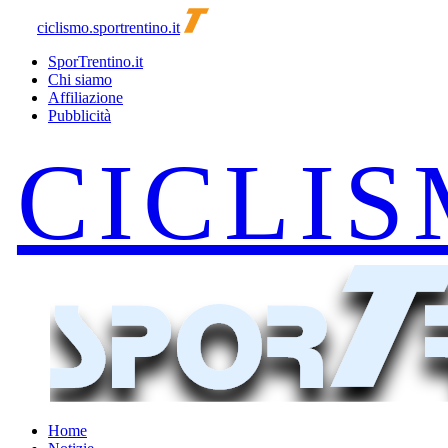
ciclismo.sportrentino.it
SporTrentino.it
Chi siamo
Affiliazione
Pubblicità
Home