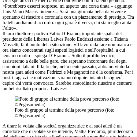
Una speranza che Pier Davide condivide con il fratello gemello.
«Potrebbero esserci sorprese, mi aspetto una corsa tirata – aggiunge
Luis Mauri Macas Jimenez -. Sarà una giornata bella da vivere e
speriamo di riuscire a coronarla con un piazzamento di prestigio. Tra
fratelli andiamo d’accordo: ogni gara è diversa, chi sta meglio aiuta
l’altro».
Il loro direttore sportivo Fabio D’Eramo, importante spalla del
presidente della Libertas Laives Paolo Endrizzi assieme a Tiziana
Massetti, fa il punto della situazione. «Il lavoro da fare non manca e
ora siamo concentrati sugli aspetti logistici e sull’ospitalità, a cui
teniamo molto – spiega D’Eramo -. Sotto il profilo tecnico,
assisteremo a delle belle gare, che sapranno incoronare dei degni
campioni italiani. Il fatto che, nel recente passato, abbiano vinto la
nostra gara atleti come Fedrizzi e Magagnotti ne è la conferma. Per i
nostri ragazzi le motivazioni saranno doppie: intanto bisognerà
capire chi verrà convocato. Sarebbe straordinario riuscire a centrare
un bel risultato proprio a Laives».
Foto di gruppo al termine della prova percorso (foto
©Pegasomedia)
A tirare la volata alla società organizzatrice e ai suoi atleti è un
corridore che di volate se ne intende, Mattia Predomo, pluridecorato
del ciclismo su pista sia a livello europeo che mondiale, oro iridato