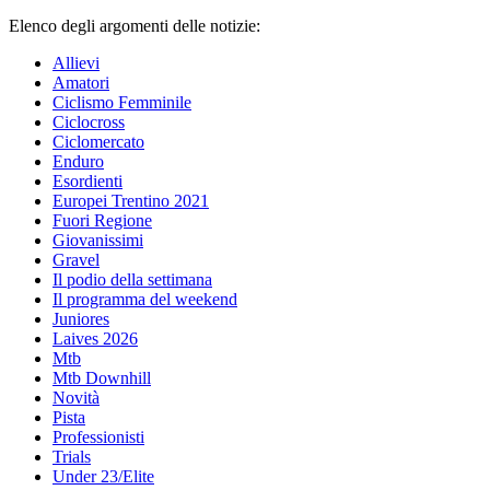
Elenco degli argomenti delle notizie:
Allievi
Amatori
Ciclismo Femminile
Ciclocross
Ciclomercato
Enduro
Esordienti
Europei Trentino 2021
Fuori Regione
Giovanissimi
Gravel
Il podio della settimana
Il programma del weekend
Juniores
Laives 2026
Mtb
Mtb Downhill
Novità
Pista
Professionisti
Trials
Under 23/Elite