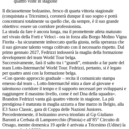
quattro volte in stagione
Il diciassettenne bolzanino, fresco di quarta vittoria stagionale
(conquistata a Tricesimo), coronerà dunque il suo sogno e potrà
concentrarsi totalmente su quello che, da sempre, è il suo grande
obiettivo: essere un corridore professionista.
La strada da fare è ancora lunga, ma il promettente atleta maturato
nel vivaio della Forti e Veloci - ora in forza alla Borgo Molino Vigna
Fiorita - ha sicuramente imboccato quella giusta, nella speranza che
il suo giovane talento venga coltivato con il necessario rispetto. Dal
primo gennaio 2027, Fedrizzi indosserà la maglia della formazione
development del team World Tour belga.
Successivamente, farà il salto tra i “grandi”, entrando a far parte del
team Lotto-Intermarché World Tour. Fedrizzi, pertanto, si è legato
per quattro anni con la formazione belga.
«Con questo approccio graduale – recita il comunicato stampa
emesso dal team -, Lotto-Intermarché mira a dare al giovane e
talentuoso corridore il tempo e il supporto necessari per svilupparsi e
raggiungere il massimo livello, come è nel Dna della squadra».
Brandon Fedrizzi vanta già quattro vittorie in stagione. La più
prestigiosa è maturata in maglia azzurra a fine marzo in Belgio, alla
E3 Saxo Classic, gara di Coppa delle Nazioni Juniores.
Precedentemente, il bolzanino aveva trionfato al Gp Giuliano
Baronti a Cerbaia di Lamporecchio (Pistoia) e all’85° Circuito di
Orsago, mentre domenica 19 aprile è arrivata a Tricesimo (Udine) la