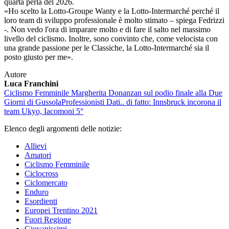
quarta perla del 2026.
«Ho scelto la Lotto-Groupe Wanty e la Lotto-Intermarché perché il
loro team di sviluppo professionale è molto stimato – spiega Fedrizzi
-. Non vedo l'ora di imparare molto e di fare il salto nel massimo
livello del ciclismo. Inoltre, sono convinto che, come velocista con
una grande passione per le Classiche, la Lotto-Intermarché sia ​​il
posto giusto per me».
Autore
Luca Franchini
Ciclismo Femminile
Margherita Donanzan sul podio finale alla Due
Giorni di Gussola
Professionisti
Dati.. di fatto: Innsbruck incorona il
team Ukyo, Iacomoni 5°
Elenco degli argomenti delle notizie:
Allievi
Amatori
Ciclismo Femminile
Ciclocross
Ciclomercato
Enduro
Esordienti
Europei Trentino 2021
Fuori Regione
Giovanissimi