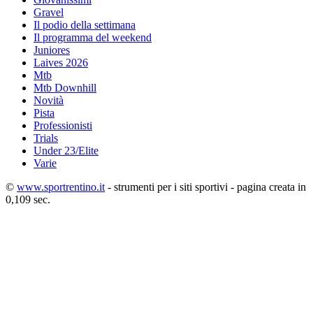
Gravel
Il podio della settimana
Il programma del weekend
Juniores
Laives 2026
Mtb
Mtb Downhill
Novità
Pista
Professionisti
Trials
Under 23/Elite
Varie
©
www.sportrentino.it
- strumenti per i siti sportivi - pagina creata in
0,109 sec.