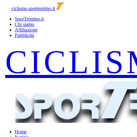
ciclismo.sportrentino.it
SporTrentino.it
Chi siamo
Affiliazione
Pubblicità
Home