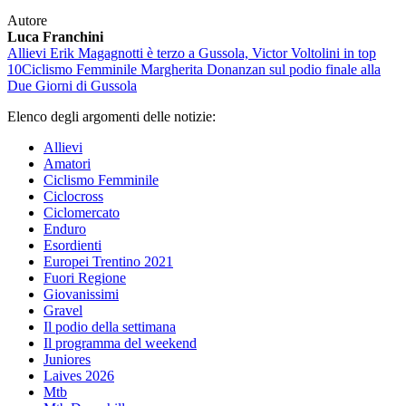
Autore
Luca Franchini
Allievi
Erik Magagnotti è terzo a Gussola, Victor Voltolini in top
10
Ciclismo Femminile
Margherita Donanzan sul podio finale alla
Due Giorni di Gussola
Elenco degli argomenti delle notizie:
Allievi
Amatori
Ciclismo Femminile
Ciclocross
Ciclomercato
Enduro
Esordienti
Europei Trentino 2021
Fuori Regione
Giovanissimi
Gravel
Il podio della settimana
Il programma del weekend
Juniores
Laives 2026
Mtb