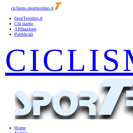
ciclismo.sportrentino.it
SporTrentino.it
Chi siamo
Affiliazione
Pubblicità
Home