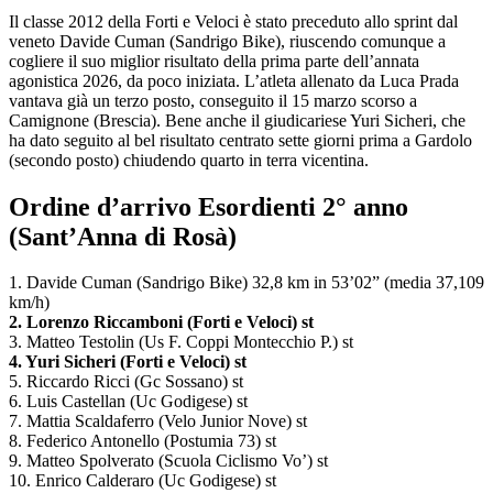
Il classe 2012 della Forti e Veloci è stato preceduto allo sprint dal
veneto Davide Cuman (Sandrigo Bike), riuscendo comunque a
cogliere il suo miglior risultato della prima parte dell’annata
agonistica 2026, da poco iniziata. L’atleta allenato da Luca Prada
vantava già un terzo posto, conseguito il 15 marzo scorso a
Camignone (Brescia). Bene anche il giudicariese Yuri Sicheri, che
ha dato seguito al bel risultato centrato sette giorni prima a Gardolo
(secondo posto) chiudendo quarto in terra vicentina.
Ordine d’arrivo Esordienti 2° anno
(Sant’Anna di Rosà)
1. Davide Cuman (Sandrigo Bike) 32,8 km in 53’02” (media 37,109
km/h)
2. Lorenzo Riccamboni (Forti e Veloci) st
3. Matteo Testolin (Us F. Coppi Montecchio P.) st
4. Yuri Sicheri (Forti e Veloci) st
5. Riccardo Ricci (Gc Sossano) st
6. Luis Castellan (Uc Godigese) st
7. Mattia Scaldaferro (Velo Junior Nove) st
8. Federico Antonello (Postumia 73) st
9. Matteo Spolverato (Scuola Ciclismo Vo’) st
10. Enrico Calderaro (Uc Godigese) st