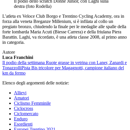
Il podio dello scratch Donne Junior, con Laghi sulla
destra (foto Rodella)
L'atleta ex Veloce Club Borgo e Trentino Cycling Academy, ora in
forza alla veneta Breganze Millenium, si è infilata al collo un
pregiato bronzo, chiudendo la finale per le medaglie alle spalle della
forte lombarda Maria Acuti (Biesse Carrera) e della friulana Piera
Barattin. Laghi, va ricordato, è una atleta classe 2008, al primo anno
in categoria.
Autore
Luca Franchini
Il podio della settimana
Ruote grasse in vetrina con Laner, Zanardi e
Tonazzolli
Pista
Bis tricolore per Magagnotti, campione italiano del
km da fermo
Elenco degli argomenti delle notizie:
Allievi
Amatori
Ciclismo Femminile
Ciclocross
Ciclomercato
Enduro
Esordienti
Europei Trentino 2021