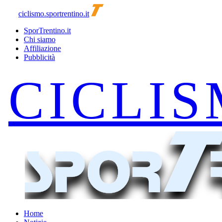
ciclismo.sportrentino.it
SporTrentino.it
Chi siamo
Affiliazione
Pubblicità
Home