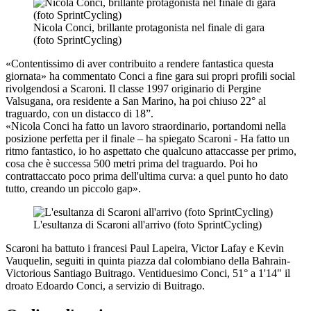
Nicola Conci, brillante protagonista nel finale di gara
(foto SprintCycling)
«Contentissimo di aver contribuito a rendere fantastica questa
giornata» ha commentato Conci a fine gara sui propri profili social
rivolgendosi a Scaroni. Il classe 1997 originario di Pergine
Valsugana, ora residente a San Marino, ha poi chiuso 22° al
traguardo, con un distacco di 18”.
«Nicola Conci ha fatto un lavoro straordinario, portandomi nella
posizione perfetta per il finale – ha spiegato Scaroni - Ha fatto un
ritmo fantastico, io ho aspettato che qualcuno attaccasse per primo,
cosa che è successa 500 metri prima del traguardo. Poi ho
contrattaccato poco prima dell'ultima curva: a quel punto ho dato
tutto, creando un piccolo gap».
L'esultanza di Scaroni all'arrivo (foto SprintCycling)
Scaroni ha battuto i francesi Paul Lapeira, Victor Lafay e Kevin
Vauquelin, seguiti in quinta piazza dal colombiano della Bahrain-
Victorious Santiago Buitrago. Ventiduesimo Conci, 51° a 1'14" il
droato Edoardo Conci, a servizio di Buitrago.