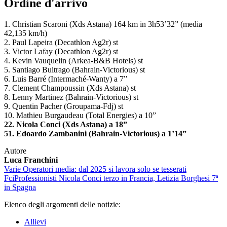
Ordine d'arrivo
1. Christian Scaroni (Xds Astana) 164 km in 3h53’32” (media
42,135 km/h)
2. Paul Lapeira (Decathlon Ag2r) st
3. Victor Lafay (Decathlon Ag2r) st
4. Kevin Vauquelin (Arkea-B&B Hotels) st
5. Santiago Buitrago (Bahrain-Victorious) st
6. Luis Barré (Intermaché-Wanty) a 7”
7. Clement Champoussin (Xds Astana) st
8. Lenny Martinez (Bahrain-Victorious) st
9. Quentin Pacher (Groupama-Fdj) st
10. Mathieu Burgaudeau (Total Energies) a 10”
22. Nicola Conci (Xds Astana) a 18”
51. Edoardo Zambanini (Bahrain-Victorious) a 1’14”
Autore
Luca Franchini
Varie
Operatori media: dal 2025 si lavora solo se tesserati
Fci
Professionisti
Nicola Conci terzo in Francia, Letizia Borghesi 7ª
in Spagna
Elenco degli argomenti delle notizie:
Allievi