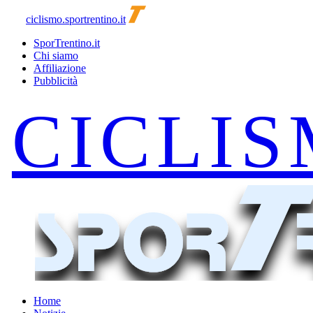
ciclismo.sportrentino.it
SporTrentino.it
Chi siamo
Affiliazione
Pubblicità
Home