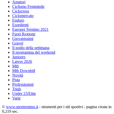
Amatori
Ciclismo Femminile
Ciclocross
Ciclomercato
Enduro
Esordienti
Europei Trentino 2021
Fuori Regione
Giovanissimi
Gravel
Il podio della settimana
Il programma del weekend
Juniores
Laives 2026
Mtb
Mtb Downhill
Novità
Pista
Professionisti
Trials
Under 23/Elite
Varie
©
www.sportrentino.it
- strumenti per i siti sportivi - pagina creata in
0,219 sec.