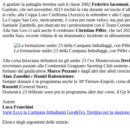
A guidare la pattuglia trentina sarà il classe 2002
Federico Iacomoni
Gardolo, che nel novembre 2023 rischiò la vita durante un’uscita d’alle
al cielo, alla Coppa Loro Ciuffenna (Arezzo) in settembre e alla Coppa
La Coppa San Geo, storicamente, è corsa per ruote veloci, ma può pres
Samuele Zambelli, poi sbarcato tra i professionisti con il Team Corrat
Alla San Geo ci sarà anche il cembrano
Christian Piffer
, che nel 20
sorella Sara, recente vittima di un drammatico incidente in allenamento
La formazione under 23 della Campana Imballaggi, con Piffer al
Alla corsa bresciana debutterà tra gli under 23 l’ex Montecorona
Devi
roveretano passato alla Continental Gragnano Sporting Club assieme 
formato dal giudicariese
Marco Pezzani
e dagli altri due atleti cresci
Alan Zanolini
e
Daniel Rabensteiner
.
Sempre domani è in programma anche la 38ª Firenze-Empoli, corsa di 1
Rossetti
(General Store).
Domenica 23 febbraio sono poi in programma altre due corse, il Gp Mi
Autore
Luca Franchini
Varie
Ecco la Campana Imballaggi Geo&Tex Trentino per la stagione
Elenco degli argomenti delle notizie: