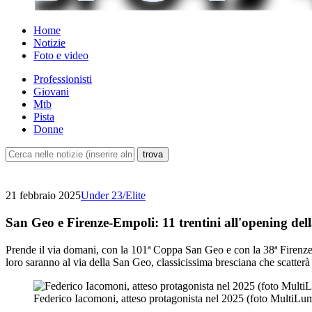
Home
Notizie
Foto e video
Professionisti
Giovani
Mtb
Pista
Donne
21 febbraio 2025
Under 23/Elite
San Geo e Firenze-Empoli: 11 trentini all'opening dell
Prende il via domani, con la 101ª Coppa San Geo e con la 38ª Firenze-Em
loro saranno al via della San Geo, classicissima bresciana che scatte
Federico Iacomoni, atteso protagonista nel 2025 (foto MultiLu