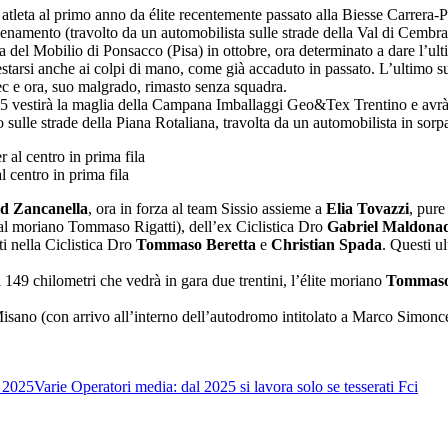
, atleta al primo anno da élite recentemente passato alla Biesse Carrera-
namento (travolto da un automobilista sulle strade della Val di Cembra), 
 del Mobilio di Ponsacco (Pisa) in ottobre, ora determinato a dare l’ult
tarsi anche ai colpi di mano, come già accaduto in passato. L’ultimo suc
ec e ora, suo malgrado, rimasto senza squadra.
25 vestirà la maglia della Campana Imballaggi Geo&Tex Trentino e avrà un
 sulle strade della Piana Rotaliana, travolta da un automobilista in sorp
 centro in prima fila
d Zancanella
, ora in forza al team Sissio assieme a
Elia Tovazzi
, pure
al moriano Tommaso Rigatti), dell’ex Ciclistica Dro
Gabriel Maldona
uti nella Ciclistica Dro
Tommaso Beretta
e
Christian Spada
. Questi u
49 chilometri che vedrà in gara due trentini, l’élite moriano
Tommaso 
sano (con arrivo all’interno dell’autodromo intitolato a Marco Simonce
 2025
Varie
Operatori media: dal 2025 si lavora solo se tesserati Fci