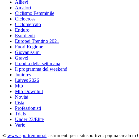
Allievi
Amatori
Ciclismo Femminile
Ciclocross
Ciclomercato
Enduro
Esordienti
Europei Trentino 2021
Fuori Regione
Giovanissimi
Gravel
Il podio della settimana
Il programma del weekend
Juniores
Laives 2026
Mtb
Mtb Downhill
Novità
Pista
Professionisti
Trials
Under 23/Elite
Varie
©
www.sportrentino.it
- strumenti per i siti sportivi - pagina creata in 