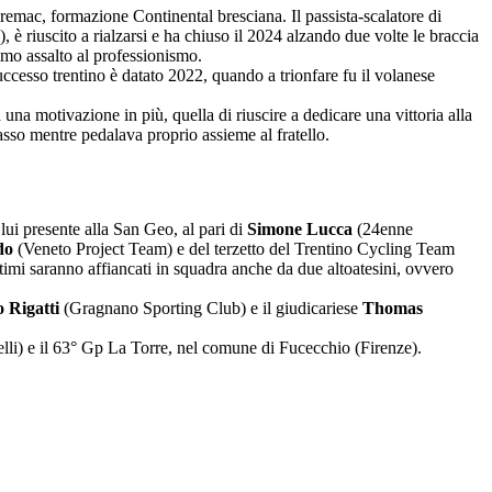
Premac, formazione Continental bresciana. Il passista-scalatore di
è riuscito a rialzarsi e ha chiuso il 2024 alzando due volte le braccia
imo assalto al professionismo.
cesso trentino è datato 2022, quando a trionfare fu il volanese
a motivazione in più, quella di riuscire a dedicare una vittoria alla
asso mentre pedalava proprio assieme al fratello.
 lui presente alla San Geo, al pari di
Simone Lucca
(24enne
do
(Veneto Project Team) e del terzetto del Trentino Cycling Team
ltimi saranno affiancati in squadra anche da due altoatesini, ovvero
Rigatti
(Gragnano Sporting Club) e il giudicariese
Thomas
lli) e il 63° Gp La Torre, nel comune di Fucecchio (Firenze).