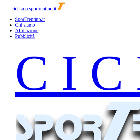
ciclismo.sportrentino.it
SporTrentino.it
Chi siamo
Affiliazione
Pubblicità