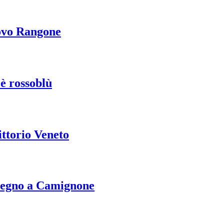
uovo Rangone
 è rossoblù
ittorio Veneto
 segno a Camignone