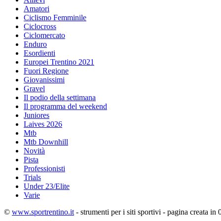
Amatori
Ciclismo Femminile
Ciclocross
Ciclomercato
Enduro
Esordienti
Europei Trentino 2021
Fuori Regione
Giovanissimi
Gravel
Il podio della settimana
Il programma del weekend
Juniores
Laives 2026
Mtb
Mtb Downhill
Novità
Pista
Professionisti
Trials
Under 23/Elite
Varie
©
www.sportrentino.it
- strumenti per i siti sportivi - pagina creata in 