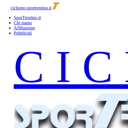
ciclismo.sportrentino.it
SporTrentino.it
Chi siamo
Affiliazione
Pubblicità