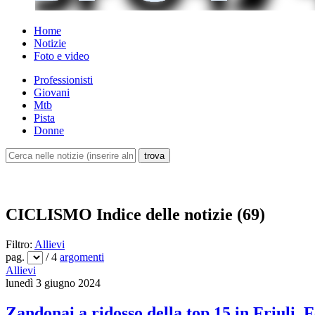
Home
Notizie
Foto e video
Professionisti
Giovani
Mtb
Pista
Donne
CICLISMO
Indice delle notizie (69)
Filtro:
Allievi
pag.
/ 4
argomenti
Allievi
lunedì 3 giugno 2024
Zandonai a ridosso della top 15 in Friuli, 