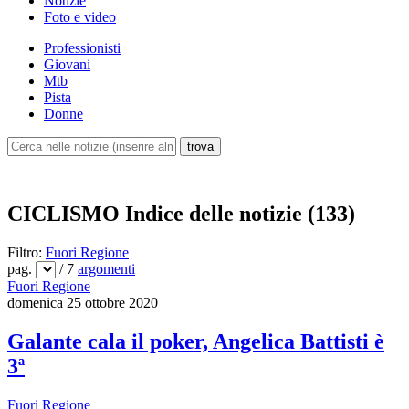
Notizie
Foto e video
Professionisti
Giovani
Mtb
Pista
Donne
CICLISMO
Indice delle notizie (133)
Filtro:
Fuori Regione
pag.
/ 7
argomenti
Fuori Regione
domenica 25 ottobre 2020
Galante cala il poker, Angelica Battisti è
3ª
Fuori Regione