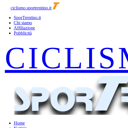
ciclismo.sportrentino.it
SporTrentino.it
Chi siamo
Affiliazione
Pubblicità
Home