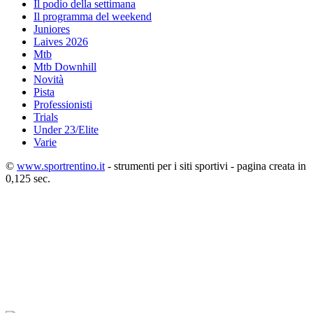
Il podio della settimana
Il programma del weekend
Juniores
Laives 2026
Mtb
Mtb Downhill
Novità
Pista
Professionisti
Trials
Under 23/Elite
Varie
©
www.sportrentino.it
- strumenti per i siti sportivi - pagina creata in
0,125 sec.