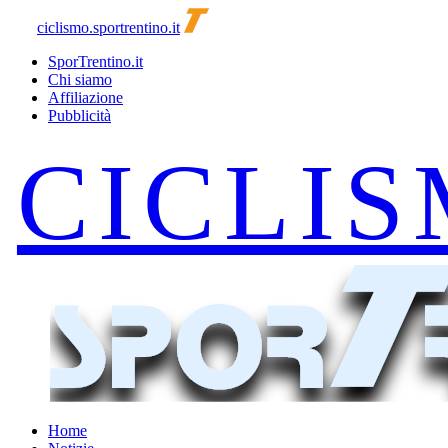
ciclismo.sportrentino.it
SporTrentino.it
Chi siamo
Affiliazione
Pubblicità
Home