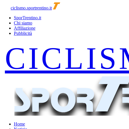
ciclismo.sportrentino.it
SporTrentino.it
Chi siamo
Affiliazione
Pubblicità
Home