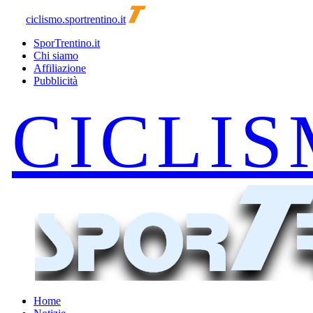
ciclismo.sportrentino.it
SporTrentino.it
Chi siamo
Affiliazione
Pubblicità
Home