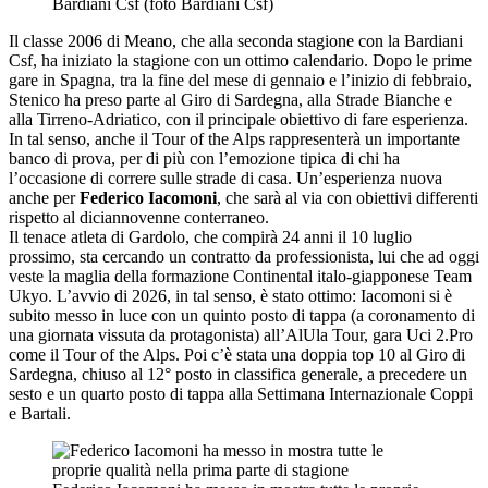
Bardiani Csf (foto Bardiani Csf)
Il classe 2006 di Meano, che alla seconda stagione con la Bardiani
Csf, ha iniziato la stagione con un ottimo calendario. Dopo le prime
gare in Spagna, tra la fine del mese di gennaio e l’inizio di febbraio,
Stenico ha preso parte al Giro di Sardegna, alla Strade Bianche e
alla Tirreno-Adriatico, con il principale obiettivo di fare esperienza.
In tal senso, anche il Tour of the Alps rappresenterà un importante
banco di prova, per di più con l’emozione tipica di chi ha
l’occasione di correre sulle strade di casa. Un’esperienza nuova
anche per
Federico Iacomoni
, che sarà al via con obiettivi differenti
rispetto al diciannovenne conterraneo.
Il tenace atleta di Gardolo, che compirà 24 anni il 10 luglio
prossimo, sta cercando un contratto da professionista, lui che ad oggi
veste la maglia della formazione Continental italo-giapponese Team
Ukyo. L’avvio di 2026, in tal senso, è stato ottimo: Iacomoni si è
subito messo in luce con un quinto posto di tappa (a coronamento di
una giornata vissuta da protagonista) all’AlUla Tour, gara Uci 2.Pro
come il Tour of the Alps. Poi c’è stata una doppia top 10 al Giro di
Sardegna, chiuso al 12° posto in classifica generale, a precedere un
sesto e un quarto posto di tappa alla Settimana Internazionale Coppi
e Bartali.