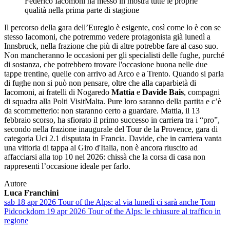
Federico Iacomoni ha messo in mostra tutte le proprie
qualità nella prima parte di stagione
Il percorso della gara dell’Euregio è esigente, così come lo è con se
stesso Iacomoni, che potremmo vedere protagonista già lunedì a
Innsbruck, nella frazione che più di altre potrebbe fare al caso suo.
Non mancheranno le occasioni per gli specialisti delle fughe, purché
di sostanza, che potrebbero trovare l'occasione buona nelle due
tappe trentine, quelle con arrivo ad Arco e a Trento. Quando si parla
di fughe non si può non pensare, oltre che alla caparbietà di
Iacomoni, ai fratelli di Nogaredo
Mattia
e
Davide Bais
, compagni
di squadra alla Polti VisitMalta. Pure loro saranno della partita e c’è
da scommetterlo: non staranno certo a guardare. Mattia, il 13
febbraio scorso, ha sfiorato il primo successo in carriera tra i “pro”,
secondo nella frazione inaugurale del Tour de la Provence, gara di
categoria Uci 2.1 disputata in Francia. Davide, che in carriera vanta
una vittoria di tappa al Giro d'Italia, non è ancora riuscito ad
affacciarsi alla top 10 nel 2026: chissà che la corsa di casa non
rappresenti l’occasione ideale per farlo.
Autore
Luca Franchini
sab 18 apr 2026
Tour of the Alps: al via lunedì ci sarà anche Tom
Pidcock
dom 19 apr 2026
Tour of the Alps: le chiusure al traffico in
regione