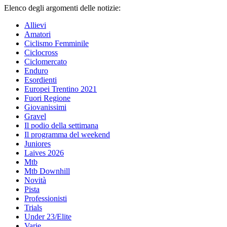
Elenco degli argomenti delle notizie:
Allievi
Amatori
Ciclismo Femminile
Ciclocross
Ciclomercato
Enduro
Esordienti
Europei Trentino 2021
Fuori Regione
Giovanissimi
Gravel
Il podio della settimana
Il programma del weekend
Juniores
Laives 2026
Mtb
Mtb Downhill
Novità
Pista
Professionisti
Trials
Under 23/Elite
Varie