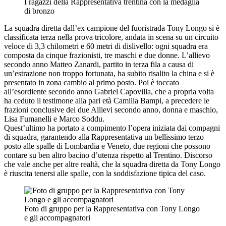
I ragazzi della Rappresentativa trentina con la medaglia
di bronzo
La squadra diretta dall’ex campione del fuoristrada Tony Longo si è
classificata terza nella prova tricolore, andata in scena su un circuito
veloce di 3,3 chilometri e 60 metri di dislivello: ogni squadra era
composta da cinque frazionisti, tre maschi e due donne. L’allievo
secondo anno Matteo Zanardi, partito in terza fila a causa di
un’estrazione non troppo fortunata, ha subito risalito la china e si è
presentato in zona cambio al primo posto. Poi è toccato
all’esordiente secondo anno Gabriel Capovilla, che a propria volta
ha ceduto il testimone alla pari età Camilla Bampi, a precedere le
frazioni conclusive dei due Allievi secondo anno, donna e maschio,
Lisa Fumanelli e Marco Soddu.
Quest’ultimo ha portato a compimento l’opera iniziata dai compagni
di squadra, garantendo alla Rappresentativa un bellissimo terzo
posto alle spalle di Lombardia e Veneto, due regioni che possono
contare su ben altro bacino d’utenza rispetto al Trentino. Discorso
che vale anche per altre realtà, che la squadra diretta da Tony Longo
è riuscita tenersi alle spalle, con la soddisfazione tipica del caso.
Foto di gruppo per la Rappresentativa con Tony Longo
e gli accompagnatori