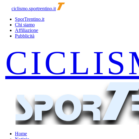
ciclismo.sportrentino.it
SporTrentino.it
Chi siamo
Affiliazione
Pubblicità
Home