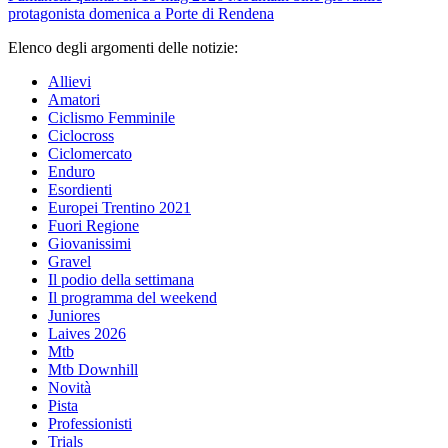
protagonista domenica a Porte di Rendena
Elenco degli argomenti delle notizie:
Allievi
Amatori
Ciclismo Femminile
Ciclocross
Ciclomercato
Enduro
Esordienti
Europei Trentino 2021
Fuori Regione
Giovanissimi
Gravel
Il podio della settimana
Il programma del weekend
Juniores
Laives 2026
Mtb
Mtb Downhill
Novità
Pista
Professionisti
Trials