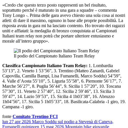
«Credo che questo terzo posto rappresenti un bel risultato,
soprattutto perché è maturato in una gara a squadre – commenta
Tony Longo -. Prima delle gara avevo chiesto una sola cosa ai nostri
atleti: di dare il massimo, ognuno in base alle proprie possibilità. La
risposta avuta in gara mi ha lasciato contento. Ho trovato dei ragazzi
uniti e affiatati: la medaglia di bronzo conquistata ai Campionati
Italiani team relay non potrà che portare ulteriore entusiasmo e
morale all’intero gruppo».
Il podio del Campionato Italiano Team Relay
Classifica Campionato Italiano Team Relay:
1. Lombardia
53’13”, 2. Veneto 1 53’56”, 3. Trentino (Matteo Zanardi, Gabriel
Capovilla, Camilla Bampi, Lisa Fumanelli, Marco Soddu) 54’59”,
4. Valle d’Aosta 55’10”, 5. Liguria 55’58”, 6. Piemonte 56’17”, 7.
Marche 56’27”, 8. Puglia 56’44”, 9. Sicilia 1 57’20”, 10. Toscana
57’30”, 11. Veneto 2 57’40”, 12. Sicilia 2 59’46”, 13. Sicilia 3
59’47”, 14. Lazio 59’53”, 15. Sicilia 4 1h03’38”, 16. Abruzzo
1h04’56”, 17. Sicilia 5 1h05’33”, 18. Basilicata-Calabria -1 giro, 19.
Campana -1 giro.
fonte
Comitato Trentino FCI
lun 27 apr 2026
Marco Soddu sul podio a Stevenà di Caneva,
Fumanelli quinta
ven 15 mag 2026
Mountain bike giovanile