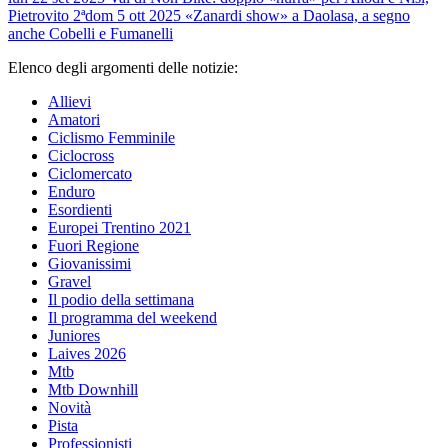
Pietrovito 2ª
dom 5 ott 2025
«Zanardi show» a Daolasa, a segno
anche Cobelli e Fumanelli
Elenco degli argomenti delle notizie:
Allievi
Amatori
Ciclismo Femminile
Ciclocross
Ciclomercato
Enduro
Esordienti
Europei Trentino 2021
Fuori Regione
Giovanissimi
Gravel
Il podio della settimana
Il programma del weekend
Juniores
Laives 2026
Mtb
Mtb Downhill
Novità
Pista
Professionisti