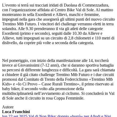
L'evento si terrà sui tracciati iridati di Daolasa di Commezzadura,
con l’organizzazione affidata al Centro Bike Val di Sole. Al mattino
monteranno in sella Esordienti e Allievi, maschi e femmine,
impegnati nella gara che assegnerà gli ultimi punti del nuovo circuito
Trentino Mtb Futuro. I vincitori del challenge verranno eletti in terra
solandra. Alle 9.30 prenderanno il via gli atleti delle categorie
Esordienti (primo e secondo), seguiti dalle 10.30 da Allieve e
Allieve, tutti impegnati su un circuito di 2,8 chilometri e 110 metri di
dislivello, da coprire più volte a seconda della categoria.
Nel pomeriggio, con inizio della manifestazione alle 14, toccherà
invece ai Giovanissimi (7-12 anni), che si daranno sportiva battaglia
su percorsi di differente lunghezza e difficoltà. La gara sarà chiamata
a chiudere il già citato challenge Trentino Mtb Futuro e i due circuiti
promossi dal Comitato di Trento della Federciclismo «Trentino Mtb
Kids» e «Io Ci Provo – Casse Rurali Trentino», il primo riservato ai
baby biker, il secondo volto alla promozione della
multidisciplinarietà nell’avviamento al ciclismo. Si concluderà in Val
di Sole anche il circuito in rosa Coppa Femminile.
Autore
Luca Franchini
lun 22 set 2025
Val di Non Bike: doppio «hurrà» per Allodi e Nisi,