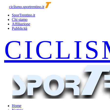
ciclismo.sportrentino.it
SporTrentino.it
Chi siamo
Affiliazione
Pubblicità
Home