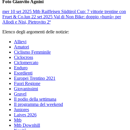
Foto Gianvito Agnini
mer 10 set 2025
Mtb Raiffeisen Südtirol Cup: 7 vittorie trentine con
Fruet & Co.
lun 22 set 2025
Val di Non Bike: doppio «hurrà» per
Allodi e Nisi, Pietrovito 2ª
Elenco degli argomenti delle notizie:
Allievi
Amatori
Ciclismo Femminile
Ciclocross
Ciclomercato
Enduro
Esordienti
Europei Trentino 2021
Fuori Regione
Giovanissimi
Gravel
Il podio della settimana
Il programma del weekend
Juniores
Laives 2026
Mtb
Mtb Downhill