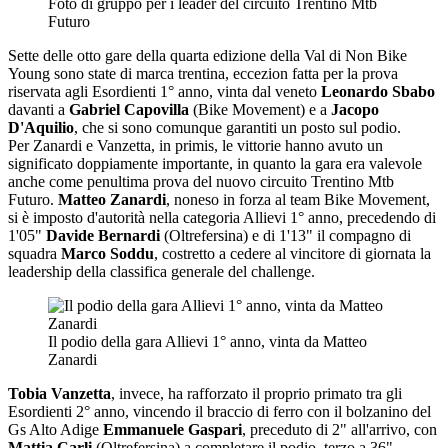
Foto di gruppo per i leader del circuito Trentino Mtb
Futuro
Sette delle otto gare della quarta edizione della Val di Non Bike
Young sono state di marca trentina, eccezion fatta per la prova
riservata agli Esordienti 1° anno, vinta dal veneto
Leonardo Sbabo
davanti a
Gabriel Capovilla
(Bike Movement) e a
Jacopo
D'Aquilio
, che si sono comunque garantiti un posto sul podio.
Per Zanardi e Vanzetta, in primis, le vittorie hanno avuto un
significato doppiamente importante, in quanto la gara era valevole
anche come penultima prova del nuovo circuito Trentino Mtb
Futuro.
Matteo Zanardi
, noneso in forza al team Bike Movement,
si è imposto d'autorità nella categoria Allievi 1° anno, precedendo di
1'05"
Davide Bernardi
(Oltrefersina) e di 1'13" il compagno di
squadra
Marco Soddu
, costretto a cedere al vincitore di giornata la
leadership della classifica generale del challenge.
Il podio della gara Allievi 1° anno, vinta da Matteo
Zanardi
Tobia Vanzetta
, invece, ha rafforzato il proprio primato tra gli
Esordienti 2° anno, vincendo il braccio di ferro con il bolzanino del
Gs Alto Adige
Emmanuele Gaspari
, preceduto di 2" all'arrivo, con
Mattia Carli
(Oltrefersina) a completare il podio, terzo a 36".