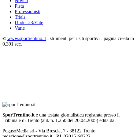
Novità
Pista
Professionisti
Trials
Under 23/Elite
Varie
©
www.sportrentino.it
- strumenti per i siti sportivi - pagina creata in
0,391 sec.
SporTrentino.it
è una testata giornalistica registrata presso il
Tribunale di Trento (aut. n. 1.250 del 20.04.2005) edita da:
PegasoMedia srl - Via Brescia, 7 - 38122 Trento
redazione@sportrentino.it - P.I. 02015190222