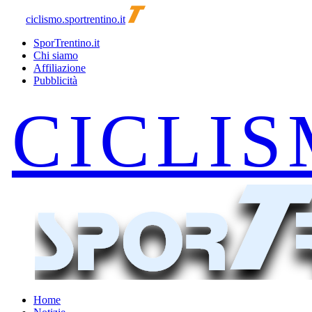
ciclismo.sportrentino.it
SporTrentino.it
Chi siamo
Affiliazione
Pubblicità
Home