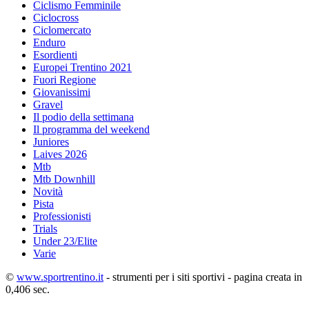
Ciclismo Femminile
Ciclocross
Ciclomercato
Enduro
Esordienti
Europei Trentino 2021
Fuori Regione
Giovanissimi
Gravel
Il podio della settimana
Il programma del weekend
Juniores
Laives 2026
Mtb
Mtb Downhill
Novità
Pista
Professionisti
Trials
Under 23/Elite
Varie
©
www.sportrentino.it
- strumenti per i siti sportivi - pagina creata in
0,406 sec.