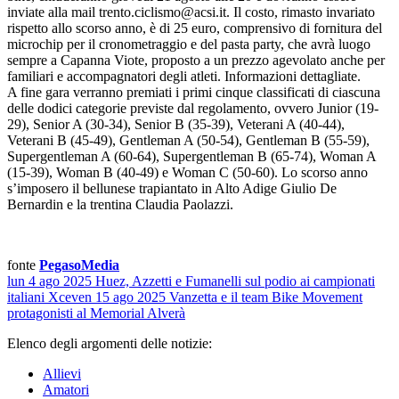
inviate alla mail trento.ciclismo@acsi.it. Il costo, rimasto invariato
rispetto allo scorso anno, è di 25 euro, comprensivo di fornitura del
microchip per il cronometraggio e del pasta party, che avrà luogo
sempre a Capanna Viote, proposto a un prezzo agevolato anche per
familiari e accompagnatori degli atleti. Informazioni dettagliate.
A fine gara verranno premiati i primi cinque classificati di ciascuna
delle dodici categorie previste dal regolamento, ovvero Junior (19-
29), Senior A (30-34), Senior B (35-39), Veterani A (40-44),
Veterani B (45-49), Gentleman A (50-54), Gentleman B (55-59),
Supergentleman A (60-64), Supergentleman B (65-74), Woman A
(15-39), Woman B (40-49) e Woman C (50-60). Lo scorso anno
s’imposero il bellunese trapiantato in Alto Adige Giulio De
Bernardin e la trentina Claudia Paolazzi.
fonte
PegasoMedia
lun 4 ago 2025
Huez, Azzetti e Fumanelli sul podio ai campionati
italiani Xce
ven 15 ago 2025
Vanzetta e il team Bike Movement
protagonisti al Memorial Alverà
Elenco degli argomenti delle notizie:
Allievi
Amatori