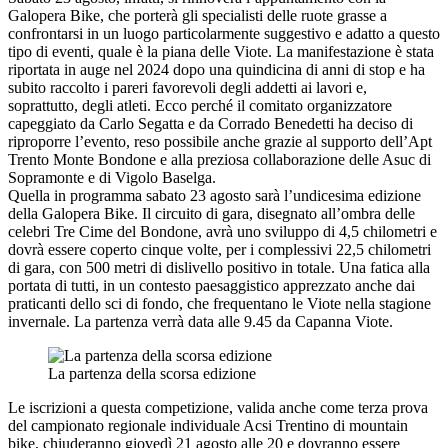
Galopera Bike, che porterà gli specialisti delle ruote grasse a
confrontarsi in un luogo particolarmente suggestivo e adatto a questo
tipo di eventi, quale è la piana delle Viote. La manifestazione è stata
riportata in auge nel 2024 dopo una quindicina di anni di stop e ha
subito raccolto i pareri favorevoli degli addetti ai lavori e,
soprattutto, degli atleti. Ecco perché il comitato organizzatore
capeggiato da Carlo Segatta e da Corrado Benedetti ha deciso di
riproporre l’evento, reso possibile anche grazie al supporto dell’Apt
Trento Monte Bondone e alla preziosa collaborazione delle Asuc di
Sopramonte e di Vigolo Baselga.
Quella in programma sabato 23 agosto sarà l’undicesima edizione
della Galopera Bike. Il circuito di gara, disegnato all’ombra delle
celebri Tre Cime del Bondone, avrà uno sviluppo di 4,5 chilometri e
dovrà essere coperto cinque volte, per i complessivi 22,5 chilometri
di gara, con 500 metri di dislivello positivo in totale. Una fatica alla
portata di tutti, in un contesto paesaggistico apprezzato anche dai
praticanti dello sci di fondo, che frequentano le Viote nella stagione
invernale. La partenza verrà data alle 9.45 da Capanna Viote.
La partenza della scorsa edizione
Le iscrizioni a questa competizione, valida anche come terza prova
del campionato regionale individuale Acsi Trentino di mountain
bike, chiuderanno giovedì 21 agosto alle 20 e dovranno essere