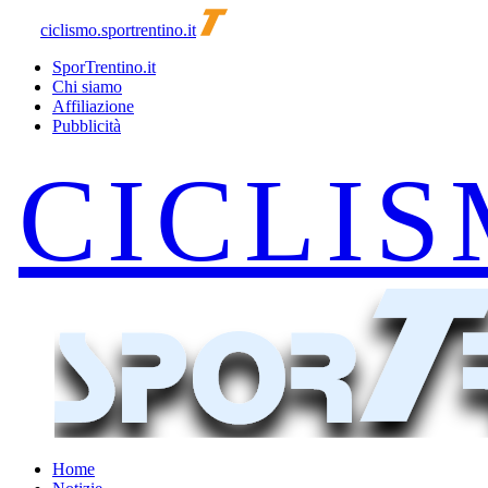
ciclismo.sportrentino.it
SporTrentino.it
Chi siamo
Affiliazione
Pubblicità
Home