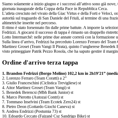
Siamo solamente a inizio giugno e i successi all’attivo sono già nove, 
giornata inaugurale della Coppa della Pace in Repubblica Ceca.
L’atleta cresciuto nel vivaio della Giac Virtus e della Forti e Veloci,
autorità sul traguardo di San Daniele del Friuli, al termine di una fraz
altimetriche inserite nel percorso.
Il ritmo è stato forsennato fin dalle prime battute. A imporre la selezi
Fedrizzi. A giocarsi il successo di tappa è rimasto un drappello ristret
Lotto Intermarché: nelle prime due annate correrà con la formazione u
Sulla linea d’arrivo, Fedrizzi ha preceduto Lorenzo Ferraro del Team Co
Martinez Groset (Team Vangi Il Pirata), quinto l’ungherese Benedek Be
visto primeggiare Patrik Pezzo Rosola, che ha saputo gestire il margi
Ordine d'arrivo terza tappa
1. Brandon Fedrizzi (Borgo Molino) 102,2 km in 2h19’21” (medi
2. Lorenzo Ferraro (Team Coratti) a 2”
3. Giulio Franceschini (Ciclistica Trevigliese) st
4. Aitor Martinez Groset (Team Vangi) st
5. Benedek Berencsi (Mbh Bank Junior) st
6. Marco Pierotto (Autozai Contri) st
7. Tommaso Inselvini (Team Ecotek Zero24) st
8. Pietro Deon (Gottardo Giochi Caneva) st
9. Andrea Endrizzi (Postumia 73) st
10. Edoardo Ceccato (Faizanè Csz Sandrigo Bike) st