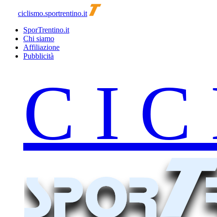
ciclismo.sportrentino.it
SporTrentino.it
Chi siamo
Affiliazione
Pubblicità