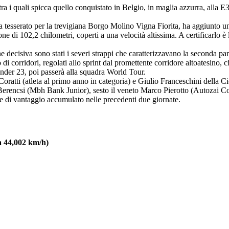
tra i quali spicca quello conquistato in Belgio, in maglia azzurra, alla 
 ora tesserato per la trevigiana Borgo Molino Vigna Fiorita, ha aggiunto u
ione di 102,2 chilometri, coperti a una velocità altissima. A certificarlo
one decisiva sono stati i severi strappi che caratterizzavano la seconda pa
to di corridori, regolati allo sprint dal promettente corridore altoatesino
nder 23, poi passerà alla squadra World Tour.
ratti (atleta al primo anno in categoria) e Giulio Franceschini della Cic
rencsi (Mbh Bank Junior), sesto il veneto Marco Pierotto (Autozai Cont
ne di vantaggio accumulato nelle precedenti due giornate.
a 44,002 km/h)