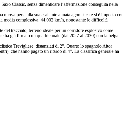
E3 Saxo Classic, senza dimenticare l’affermazione conseguita nella
na nuova perla alla sua esaltante annata agonistica e si è imposto con
 è la media complessiva, 44,002 km/h, nonostante le difficoltà
rte del tracciato, terreno ideale per un corridore esplosivo come
, che ha già firmato un quadriennale (dal 2027 al 2030) con la belga
listica Trevigliese, distanziati di 2”. Quarto lo spagnolo Aitor
ri), che hanno pagato un ritardo di 4”. La classifica generale ha