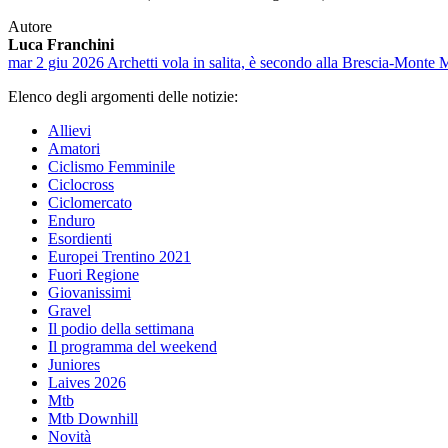
Autore
Luca Franchini
mar 2 giu 2026
Archetti vola in salita, è secondo alla Brescia-Monte
Elenco degli argomenti delle notizie:
Allievi
Amatori
Ciclismo Femminile
Ciclocross
Ciclomercato
Enduro
Esordienti
Europei Trentino 2021
Fuori Regione
Giovanissimi
Gravel
Il podio della settimana
Il programma del weekend
Juniores
Laives 2026
Mtb
Mtb Downhill
Novità