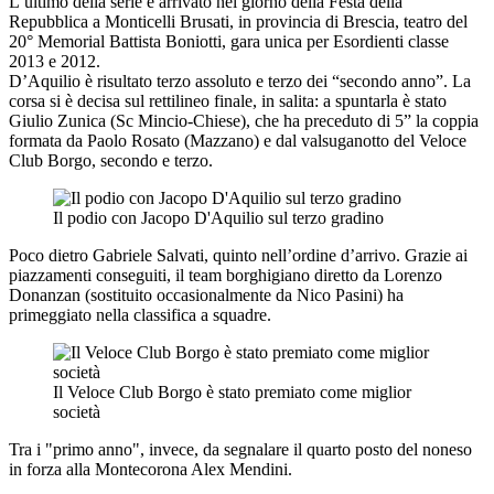
L’ultimo della serie è arrivato nel giorno della Festa della
Repubblica a Monticelli Brusati, in provincia di Brescia, teatro del
20° Memorial Battista Boniotti, gara unica per Esordienti classe
2013 e 2012.
D’Aquilio è risultato terzo assoluto e terzo dei “secondo anno”. La
corsa si è decisa sul rettilineo finale, in salita: a spuntarla è stato
Giulio Zunica (Sc Mincio-Chiese), che ha preceduto di 5” la coppia
formata da Paolo Rosato (Mazzano) e dal valsuganotto del Veloce
Club Borgo, secondo e terzo.
Il podio con Jacopo D'Aquilio sul terzo gradino
Poco dietro Gabriele Salvati, quinto nell’ordine d’arrivo. Grazie ai
piazzamenti conseguiti, il team borghigiano diretto da Lorenzo
Donanzan (sostituito occasionalmente da Nico Pasini) ha
primeggiato nella classifica a squadre.
Il Veloce Club Borgo è stato premiato come miglior
società
Tra i "primo anno", invece, da segnalare il quarto posto del noneso
in forza alla Montecorona Alex Mendini.