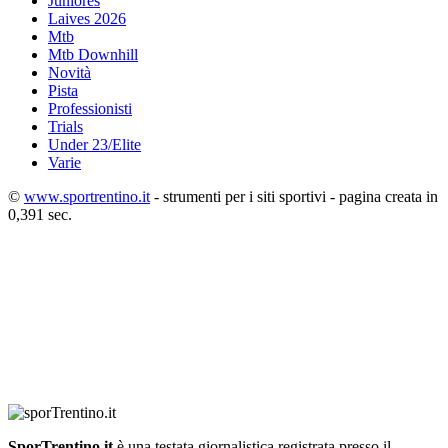
Juniores
Laives 2026
Mtb
Mtb Downhill
Novità
Pista
Professionisti
Trials
Under 23/Elite
Varie
©
www.sportrentino.it
- strumenti per i siti sportivi - pagina creata in
0,391 sec.
SporTrentino.it
è una testata giornalistica registrata presso il