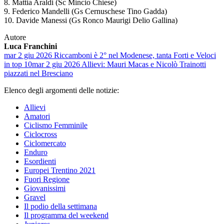
8. Mattia Araldi (Sc Mincio Chiese)
9. Federico Mandelli (Gs Cernuschese Tino Gadda)
10. Davide Manessi (Gs Ronco Maurigi Delio Gallina)
Autore
Luca Franchini
mar 2 giu 2026
Riccamboni è 2° nel Modenese, tanta Forti e Veloci
in top 10
mar 2 giu 2026
Allievi: Mauri Macas e Nicolò Trainotti
piazzati nel Bresciano
Elenco degli argomenti delle notizie:
Allievi
Amatori
Ciclismo Femminile
Ciclocross
Ciclomercato
Enduro
Esordienti
Europei Trentino 2021
Fuori Regione
Giovanissimi
Gravel
Il podio della settimana
Il programma del weekend