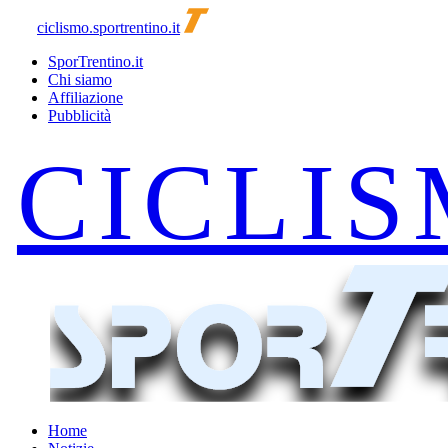
ciclismo.sportrentino.it
SporTrentino.it
Chi siamo
Affiliazione
Pubblicità
Home