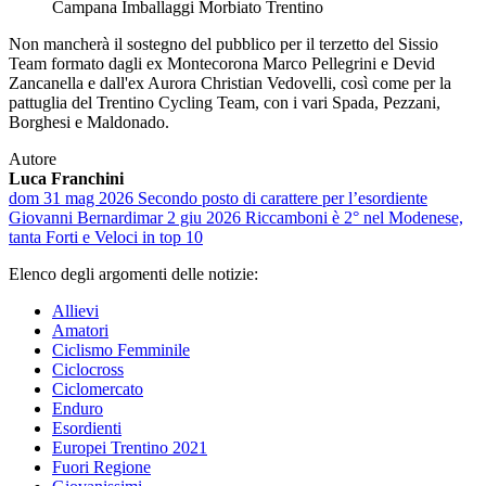
Campana Imballaggi Morbiato Trentino
Non mancherà il sostegno del pubblico per il terzetto del Sissio
Team formato dagli ex Montecorona Marco Pellegrini e Devid
Zancanella e dall'ex Aurora Christian Vedovelli, così come per la
pattuglia del Trentino Cycling Team, con i vari Spada, Pezzani,
Borghesi e Maldonado.
Autore
Luca Franchini
dom 31 mag 2026
Secondo posto di carattere per l’esordiente
Giovanni Bernardi
mar 2 giu 2026
Riccamboni è 2° nel Modenese,
tanta Forti e Veloci in top 10
Elenco degli argomenti delle notizie:
Allievi
Amatori
Ciclismo Femminile
Ciclocross
Ciclomercato
Enduro
Esordienti
Europei Trentino 2021
Fuori Regione