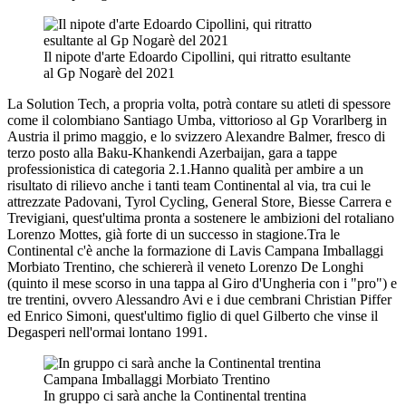
Il nipote d'arte Edoardo Cipollini, qui ritratto esultante
al Gp Nogarè del 2021
La Solution Tech, a propria volta, potrà contare su atleti di spessore
come il colombiano Santiago Umba, vittorioso al Gp Vorarlberg in
Austria il primo maggio, e lo svizzero Alexandre Balmer, fresco di
terzo posto alla Baku-Khankendi Azerbaijan, gara a tappe
professionistica di categoria 2.1.Hanno qualità per ambire a un
risultato di rilievo anche i tanti team Continental al via, tra cui le
attrezzate Padovani, Tyrol Cycling, General Store, Biesse Carrera e
Trevigiani, quest'ultima pronta a sostenere le ambizioni del rotaliano
Lorenzo Mottes, già forte di un successo in stagione.Tra le
Continental c'è anche la formazione di Lavis Campana Imballaggi
Morbiato Trentino, che schiererà il veneto Lorenzo De Longhi
(quinto il mese scorso in una tappa al Giro d'Ungheria con i "pro") e
tre trentini, ovvero Alessandro Avi e i due cembrani Christian Piffer
ed Enrico Simoni, quest'ultimo figlio di quel Gilberto che vinse il
Degasperi nell'ormai lontano 1991.
In gruppo ci sarà anche la Continental trentina