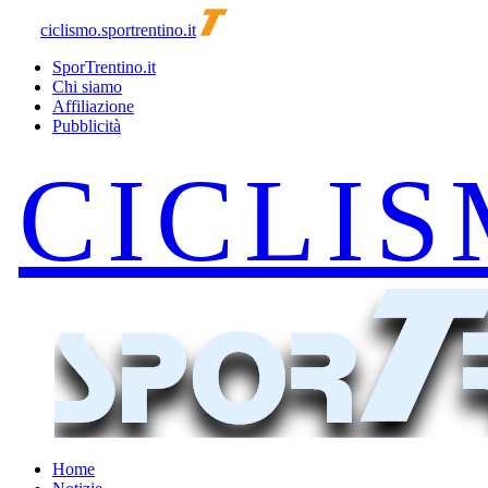
ciclismo.sportrentino.it
SporTrentino.it
Chi siamo
Affiliazione
Pubblicità
Home