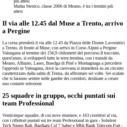
Mattia Stenico, classe 2006 di Meano, è tra i trentini più
attesi
Il via alle 12.45 dal Muse a Trento, arrivo
a Pergine
La corsa prenderà il via alle 12.45 da Piazza delle Donne Lavoratrici
a Trento, di fronte al Muse, con arrivo in Corso Alpini a Pergine
Valsugana al termine dei 156,9 chilometri del percorso.Il tracciato,
quest'anno, si svilupperà tutto in terra trentina, con i transiti da
Meano, Albiano, Lases, Baselga di Piné e Montagnaga a precedere
l'approdo in Valsugana, dove la carovana si immetterà su un circuito
caratterizzato dalla salita di Tenna, da affrontare sei volte. Sei scalate
che si faranno sentire nelle gambe dei corridori, destinate a creare
una costante selezione
25 squadre in gruppo, occhi puntati sui
team Professional
Venticinque squadre, di cui nove straniere, e 163 corridori al via,
con i riflettori puntati sui tre team Professional in gara - Solution
Tech Nippo Rali, Bardiani Csf 7 Saber e Mbh Bank Telecom Fort -