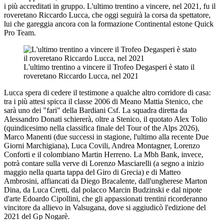
i più accreditati in gruppo. L'ultimo trentino a vincere, nel 2021, fu il
roveretano Riccardo Lucca, che oggi seguirà la corsa da spettatore,
lui che gareggia ancora con la formazione Continental estone Quick
Pro Team.
L'ultimo trentino a vincere il Trofeo Degasperi è stato il
roveretano Riccardo Lucca, nel 2021
Lucca spera di cedere il testimone a qualche altro corridore di casa:
tra i più attesi spicca il classe 2006 di Meano Mattia Stenico, che
sarà uno dei "fari" della Bardiani Csf. La squadra diretta da
Alessandro Donati schiererà, oltre a Stenico, il quotato Alex Tolio
(quindicesimo nella classifica finale del Tour of the Alps 2026),
Marco Manenti (due successi in stagione, l'ultimo alla recente Due
Giorni Marchigiana), Luca Covili, Andrea Montagner, Lorenzo
Conforti e il colombiano Martin Herreno. La Mbh Bank, invece,
potrà contare sulla verve di Lorenzo Masciarelli (a segno a inizio
maggio nella quarta tappa del Giro di Grecia) e di Matteo
Ambrosini, affiancati da Diego Bracalente, dall'ungherese Marton
Dina, da Luca Cretti, dal polacco Marcin Budzinski e dal nipote
d'arte Edoardo Cipollini, che gli appassionati trentini ricorderanno
vincitore da allievo in Valsugana, dove si aggiudicò l'edizione del
2021 del Gp Nogarè.