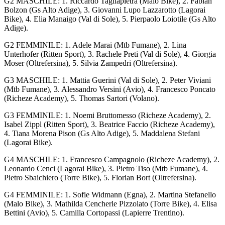
G2 MASCHILE: 1. Riccardo Tagliapietra (Malo Bike), 2. Fabian
Bolzon (Gs Alto Adige), 3. Giovanni Lupo Lazzarotto (Lagorai
Bike), 4. Elia Manaigo (Val di Sole), 5. Pierpaolo Loiotile (Gs Alto
Adige).
G2 FEMMINILE: 1. Adele Marai (Mtb Fumane), 2. Lina
Unterhofer (Ritten Sport), 3. Rachele Preti (Val di Sole), 4. Giorgia
Moser (Oltrefersina), 5. Silvia Zampedri (Oltrefersina).
G3 MASCHILE: 1. Mattia Guerini (Val di Sole), 2. Peter Viviani
(Mtb Fumane), 3. Alessandro Versini (Avio), 4. Francesco Poncato
(Richeze Academy), 5. Thomas Sartori (Volano).
G3 FEMMINILE: 1. Noemi Bruttomesso (Richeze Academy), 2.
Isabel Zippl (Ritten Sport), 3. Beatrice Faccio (Richeze Academy),
4. Tiana Morena Pison (Gs Alto Adige), 5. Maddalena Stefani
(Lagorai Bike).
G4 MASCHILE: 1. Francesco Campagnolo (Richeze Academy), 2.
Leonardo Cenci (Lagorai Bike), 3. Pietro Tiso (Mtb Fumane), 4.
Pietro Sbaichiero (Torre Bike), 5. Florian Bort (Oltrefersina).
G4 FEMMINILE: 1. Sofie Widmann (Egna), 2. Martina Stefanello
(Malo Bike), 3. Mathilda Cencherle Pizzolato (Torre Bike), 4. Elisa
Bettini (Avio), 5. Camilla Cortopassi (Lapierre Trentino).