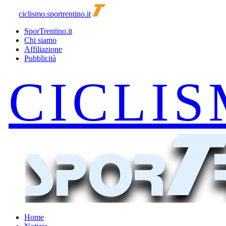
ciclismo.sportrentino.it
SporTrentino.it
Chi siamo
Affiliazione
Pubblicità
Home