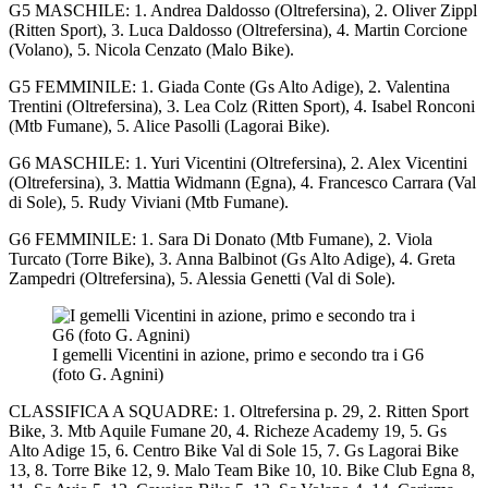
G5 MASCHILE: 1. Andrea Daldosso (Oltrefersina), 2. Oliver Zippl
(Ritten Sport), 3. Luca Daldosso (Oltrefersina), 4. Martin Corcione
(Volano), 5. Nicola Cenzato (Malo Bike).
G5 FEMMINILE: 1. Giada Conte (Gs Alto Adige), 2. Valentina
Trentini (Oltrefersina), 3. Lea Colz (Ritten Sport), 4. Isabel Ronconi
(Mtb Fumane), 5. Alice Pasolli (Lagorai Bike).
G6 MASCHILE: 1. Yuri Vicentini (Oltrefersina), 2. Alex Vicentini
(Oltrefersina), 3. Mattia Widmann (Egna), 4. Francesco Carrara (Val
di Sole), 5. Rudy Viviani (Mtb Fumane).
G6 FEMMINILE: 1. Sara Di Donato (Mtb Fumane), 2. Viola
Turcato (Torre Bike), 3. Anna Balbinot (Gs Alto Adige), 4. Greta
Zampedri (Oltrefersina), 5. Alessia Genetti (Val di Sole).
I gemelli Vicentini in azione, primo e secondo tra i G6
(foto G. Agnini)
CLASSIFICA A SQUADRE: 1. Oltrefersina p. 29, 2. Ritten Sport
Bike, 3. Mtb Aquile Fumane 20, 4. Richeze Academy 19, 5. Gs
Alto Adige 15, 6. Centro Bike Val di Sole 15, 7. Gs Lagorai Bike
13, 8. Torre Bike 12, 9. Malo Team Bike 10, 10. Bike Club Egna 8,