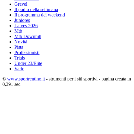
Gravel
Il podio della settimana
Il programma del weekend
Juniores
Laives 2026
Mtb
Mtb Downhill
Novità
Pista
Professionisti
Trials
Under 23/Elite
Varie
©
www.sportrentino.it
- strumenti per i siti sportivi - pagina creata in
0,391 sec.