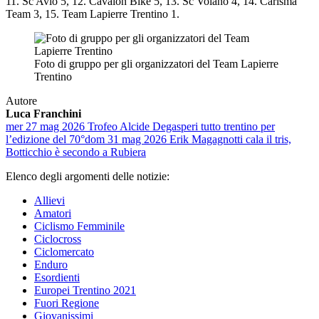
11. Sc Avio 5, 12. Cavaion Bike 5, 13. Sc Volano 4, 14. Carisma
Team 3, 15. Team Lapierre Trentino 1.
Foto di gruppo per gli organizzatori del Team Lapierre
Trentino
Autore
Luca Franchini
mer 27 mag 2026
Trofeo Alcide Degasperi tutto trentino per
l’edizione del 70°
dom 31 mag 2026
Erik Magagnotti cala il tris,
Botticchio è secondo a Rubiera
Elenco degli argomenti delle notizie:
Allievi
Amatori
Ciclismo Femminile
Ciclocross
Ciclomercato
Enduro
Esordienti
Europei Trentino 2021
Fuori Regione
Giovanissimi