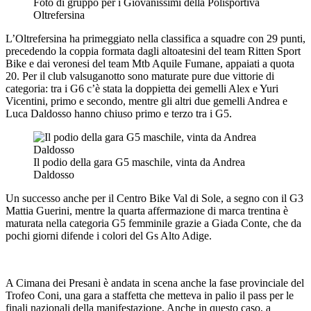
Foto di gruppo per i Giovanissimi della Polisportiva
Oltrefersina
L’Oltrefersina ha primeggiato nella classifica a squadre con 29 punti,
precedendo la coppia formata dagli altoatesini del team Ritten Sport
Bike e dai veronesi del team Mtb Aquile Fumane, appaiati a quota
20. Per il club valsuganotto sono maturate pure due vittorie di
categoria: tra i G6 c’è stata la doppietta dei gemelli Alex e Yuri
Vicentini, primo e secondo, mentre gli altri due gemelli Andrea e
Luca Daldosso hanno chiuso primo e terzo tra i G5.
Il podio della gara G5 maschile, vinta da Andrea
Daldosso
Un successo anche per il Centro Bike Val di Sole, a segno con il G3
Mattia Guerini, mentre la quarta affermazione di marca trentina è
maturata nella categoria G5 femminile grazie a Giada Conte, che da
pochi giorni difende i colori del Gs Alto Adige.
A Cimana dei Presani è andata in scena anche la fase provinciale del
Trofeo Coni, una gara a staffetta che metteva in palio il pass per le
finali nazionali della manifestazione. Anche in questo caso, a