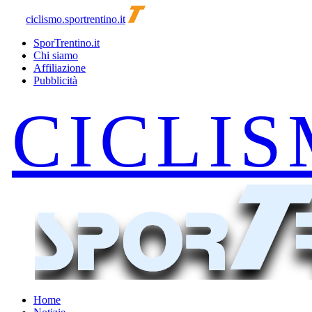
ciclismo.sportrentino.it
SporTrentino.it
Chi siamo
Affiliazione
Pubblicità
Home