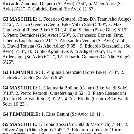
Riccardo Zandonai Delpero (Sc Avio) 7’04”, 6. Matei Acris (Sc
Avio) 8’21”, 7. Gabriele Bettini (Sc Avio) 11’57”.
G3 MASCHILE:
1. Federico Gottardi (Bmx Dh Team Alto Adige)
4’46”, 2. Luca Genetti (Centro Bike Val di Sole) 5’00”, 3. Max
Campestrini (Plose Bike) 5’01”, 4. Toni Steiner (Plose Bike) 5’19”,
5. Pietro Deimichei (Sc Avio) 5’20”, 6. Francesco Bonetti (Bmx
Libertas Lupatotina) 5’21”, 7. Alessandro Versini (Sc Avio) 5’24”,
8. David Tonetta (Gs Alto Adige) 5’35”, 9. Edoardo Bazzanella (Sc
Avio) 5’53”, 10. Giulio Agnini (Gs Alto Adige) 6’06”, 11. Elia
Ardemagni (Sc Avio) 6’12”, 12. Edoardo Gennaro (Gs Alto Adige)
6’25”.
G3 FEMMINILE:
1. Virginia Lorenzato (Torre Bike) 5’53”, 2.
Ludovica Taddei (Sc Avio) 6’45”.
G4 MASCHILE:
1. Gianmaria Bollino (Centro Bike Val di Sole)
8’10”, 2. Pietro Pedrotti (Oltrefersina) 8’52”, 3. Pietro Lissandrini
(Centro Bike Val di Sole) 9’22”, 4. Asa Riddle (Centro Bike Val di
Sole) 10’23”.
G4 FEMMINILE:
1. Elisa Bettini (Sc Avio) 10’41”.
G5 MASCHILE:
1. Tobia Rossi (Vc Città di Marostica) 7’34”, 2.
Oliver Zippl (Ritten Sport) 7’45”, 3. Edoardo Lorenzato (Torre