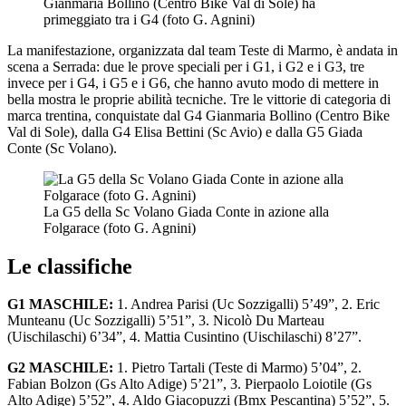
Gianmaria Bollino (Centro Bike Val di Sole) ha
primeggiato tra i G4 (foto G. Agnini)
La manifestazione, organizzata dal team Teste di Marmo, è andata in
scena a Serrada: due le prove speciali per i G1, i G2 e i G3, tre
invece per i G4, i G5 e i G6, che hanno avuto modo di mettere in
bella mostra le proprie abilità tecniche. Tre le vittorie di categoria di
marca trentina, conquistate dal G4 Gianmaria Bollino (Centro Bike
Val di Sole), dalla G4 Elisa Bettini (Sc Avio) e dalla G5 Giada
Conte (Sc Volano).
La G5 della Sc Volano Giada Conte in azione alla
Folgarace (foto G. Agnini)
Le classifiche
G1 MASCHILE:
1. Andrea Parisi (Uc Sozzigalli) 5’49”, 2. Eric
Munteanu (Uc Sozzigalli) 5’51”, 3. Nicolò Du Marteau
(Uischilaschi) 6’34”, 4. Mattia Cusintino (Uischilaschi) 8’27”.
G2 MASCHILE:
1. Pietro Tartali (Teste di Marmo) 5’04”, 2.
Fabian Bolzon (Gs Alto Adige) 5’21”, 3. Pierpaolo Loiotile (Gs
Alto Adige) 5’52”, 4. Aldo Giacopuzzi (Bmx Pescantina) 5’52”, 5.