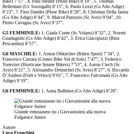
Bike) 7’57”, 4. Paul Steiner (Plose Bike) 8’10”, 5. Thomas
Bellentani (Uc Sozzigalli) 8’15”, 6. Paolo Lezzi (Gs Alto Adige)
8’23”, 7. Finn Dander (Plose Bike) 8’28”, 8. Christian Della Janna
(Gs Alto Adige) 8’44”, 9. Maicol Panozzo (Sc Avio) 9’04”, 10.
Pietro Cavagna (Sc Avio) 9’37”.
G5 FEMMINILE:
1. Giada Conte (Sc Volano) 8’32”, 2. Noemi
Guadagnini (Gs Alto Adige) 8’42”, 3. Erica Giacopuzzi (Bmx
Pescantina) 8’57”.
G6 MASCHILE:
1. Anton Obkircher (Ritten Sport) 7’34”, 2.
Francesco Carrara (Centro Bike Val di Sole) 7’47”, 3. Federico
Tonezzer (Hurricane Insane Bikers) 7’53”, 4. Aaron Ciech (Sc
Avio) 8’21”, 5. Alessandro Deimichei (Sc Avio) 8’27”, 6. Riccardo
D’Andrea (Forti e Veloci) 9’01”, 7. Francesco Falcomatà (Gs Alto
Adige) 9’19”.
G6 FEMMINILE:
1. Anna Balbinot (Gs Alto Adige) 8’28”.
Grande entusiasmo tra i Giovanissimi alla nuova
Folgarace Junior
Autore
Luca Franchini