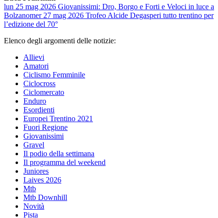
lun 25 mag 2026
Giovanissimi: Dro, Borgo e Forti e Veloci in luce a
Bolzano
mer 27 mag 2026
Trofeo Alcide Degasperi tutto trentino per
l’edizione del 70°
Elenco degli argomenti delle notizie:
Allievi
Amatori
Ciclismo Femminile
Ciclocross
Ciclomercato
Enduro
Esordienti
Europei Trentino 2021
Fuori Regione
Giovanissimi
Gravel
Il podio della settimana
Il programma del weekend
Juniores
Laives 2026
Mtb
Mtb Downhill
Novità
Pista