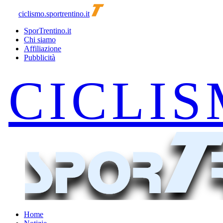
ciclismo.sportrentino.it
SporTrentino.it
Chi siamo
Affiliazione
Pubblicità
Home