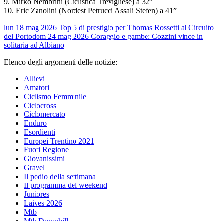
9. Mirko Nembrini (Ciclistica Trevigliese) a 32”
10. Eric Zanolini (Nordest Petrucci Assali Stefen) a 41”
lun 18 mag 2026
Top 5 di prestigio per Thomas Rossetti al Circuito
del Porto
dom 24 mag 2026
Coraggio e gambe: Cozzini vince in
solitaria ad Albiano
Elenco degli argomenti delle notizie:
Allievi
Amatori
Ciclismo Femminile
Ciclocross
Ciclomercato
Enduro
Esordienti
Europei Trentino 2021
Fuori Regione
Giovanissimi
Gravel
Il podio della settimana
Il programma del weekend
Juniores
Laives 2026
Mtb
Mtb Downhill