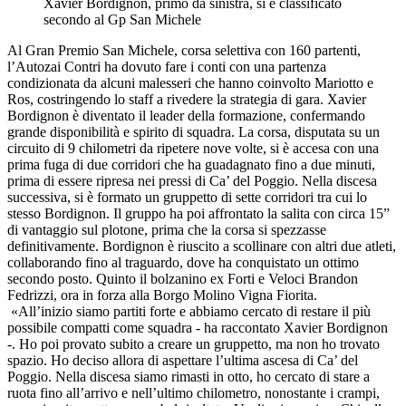
Xavier Bordignon, primo da sinistra, si è classificato
secondo al Gp San Michele
Al Gran Premio San Michele, corsa selettiva con 160 partenti,
l’Autozai Contri ha dovuto fare i conti con una partenza
condizionata da alcuni malesseri che hanno coinvolto Mariotto e
Ros, costringendo lo staff a rivedere la strategia di gara. Xavier
Bordignon è diventato il leader della formazione, confermando
grande disponibilità e spirito di squadra. La corsa, disputata su un
circuito di 9 chilometri da ripetere nove volte, si è accesa con una
prima fuga di due corridori che ha guadagnato fino a due minuti,
prima di essere ripresa nei pressi di Ca’ del Poggio. Nella discesa
successiva, si è formato un gruppetto di sette corridori tra cui lo
stesso Bordignon. Il gruppo ha poi affrontato la salita con circa 15”
di vantaggio sul plotone, prima che la corsa si spezzasse
definitivamente. Bordignon è riuscito a scollinare con altri due atleti,
collaborando fino al traguardo, dove ha conquistato un ottimo
secondo posto. Quinto il bolzanino ex Forti e Veloci Brandon
Fedrizzi, ora in forza alla Borgo Molino Vigna Fiorita.
«All’inizio siamo partiti forte e abbiamo cercato di restare il più
possibile compatti come squadra - ha raccontato Xavier Bordignon
-. Ho poi provato subito a creare un gruppetto, ma non ho trovato
spazio. Ho deciso allora di aspettare l’ultima ascesa di Ca’ del
Poggio. Nella discesa siamo rimasti in otto, ho cercato di stare a
ruota fino all’arrivo e nell’ultimo chilometro, nonostante i crampi,