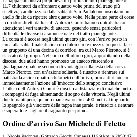
La tappa conclusiva proponeva un primo circuito pianeggiante di
11,7 chilometri da affrontare quattro volte prima del tratto più
selettivo, caratterizzato dalla salita di San Pantaleone inserita in un
anello finale da ripetere altre quattro volte. Nella prima parte di corsa
i corridori diretti dallo staff Autozai Contri hanno controllato con
attenzione i vari tentativi di attacco, gestendo senza particolari
difficoltà le diverse scaramucce nate nel tratto pianeggiante.
La corsa si è accesa negli ultimi quattro giri, con l’arrivo posto in
cima alla salita finale di circa un chilometro e mezzo. In questa fase
un gruppetto di una decina di corridori, tra cui Marco Pierotto, si è
staccato dal gruppo. Nel corso dell’ultimo giro, approfittando della
discesa, due atleti hanno promosso un attacco riuscendo a
guadagnare qualche secondo di vantaggio sulla testa della corsa.
Marco Pierotto, con un’azione solitaria, è riuscito a rientrare sui
battistrada a circa quattro chilometri dall’arrivo, prima di rilanciare
immediatamente l’azione all’imbocco dello strappo conclusivo
L’atleta dell’Autozai Contri è riuscito a distanziare di qualche metro
i compagni di fuga alimentando il sogno della vittoria. Negli ultimi
due tornanti però, quando mancavano circa 400 metri al traguardo,
lo spagnolo già vincitore della tappa inaugurale, è riuscito a rientrare
e superarlo e tagliare il traguardo per primo.
Ordine d’arrivo San Michele di Feletto
1. Nicola Padovan (Gottardo Giochi Caneva) 116,9 km in 2h53’47”