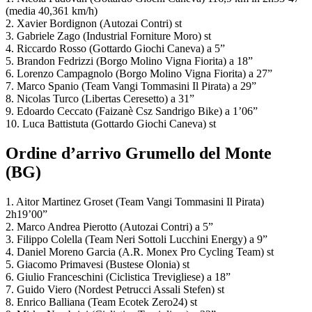
(media 40,361 km/h)
2. Xavier Bordignon (Autozai Contri) st
3. Gabriele Zago (Industrial Forniture Moro) st
4. Riccardo Rosso (Gottardo Giochi Caneva) a 5”
5. Brandon Fedrizzi (Borgo Molino Vigna Fiorita) a 18”
6. Lorenzo Campagnolo (Borgo Molino Vigna Fiorita) a 27”
7. Marco Spanio (Team Vangi Tommasini Il Pirata) a 29”
8. Nicolas Turco (Libertas Ceresetto) a 31”
9. Edoardo Ceccato (Faizanè Csz Sandrigo Bike) a 1’06”
10. Luca Battistuta (Gottardo Giochi Caneva) st
Ordine d’arrivo Grumello del Monte
(BG)
1. Aitor Martinez Groset (Team Vangi Tommasini Il Pirata)
2h19’00”
2. Marco Andrea Pierotto (Autozai Contri) a 5”
3. Filippo Colella (Team Neri Sottoli Lucchini Energy) a 9”
4. Daniel Moreno Garcia (A.R. Monex Pro Cycling Team) st
5. Giacomo Primavesi (Bustese Olonia) st
6. Giulio Franceschini (Ciclistica Trevigliese) a 18”
7. Guido Viero (Nordest Petrucci Assali Stefen) st
8. Enrico Balliana (Team Ecotek Zero24) st