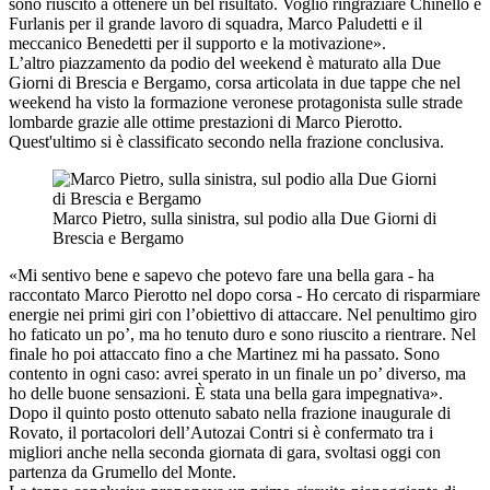
sono riuscito a ottenere un bel risultato. Voglio ringraziare Chinello e
Furlanis per il grande lavoro di squadra, Marco Paludetti e il
meccanico Benedetti per il supporto e la motivazione».
L’altro piazzamento da podio del weekend è maturato alla Due
Giorni di Brescia e Bergamo, corsa articolata in due tappe che nel
weekend ha visto la formazione veronese protagonista sulle strade
lombarde grazie alle ottime prestazioni di Marco Pierotto.
Quest'ultimo si è classificato secondo nella frazione conclusiva.
Marco Pietro, sulla sinistra, sul podio alla Due Giorni di
Brescia e Bergamo
«Mi sentivo bene e sapevo che potevo fare una bella gara - ha
raccontato Marco Pierotto nel dopo corsa - Ho cercato di risparmiare
energie nei primi giri con l’obiettivo di attaccare. Nel penultimo giro
ho faticato un po’, ma ho tenuto duro e sono riuscito a rientrare. Nel
finale ho poi attaccato fino a che Martinez mi ha passato. Sono
contento in ogni caso: avrei sperato in un finale un po’ diverso, ma
ho delle buone sensazioni. È stata una bella gara impegnativa».
Dopo il quinto posto ottenuto sabato nella frazione inaugurale di
Rovato, il portacolori dell’Autozai Contri si è confermato tra i
migliori anche nella seconda giornata di gara, svoltasi oggi con
partenza da Grumello del Monte.