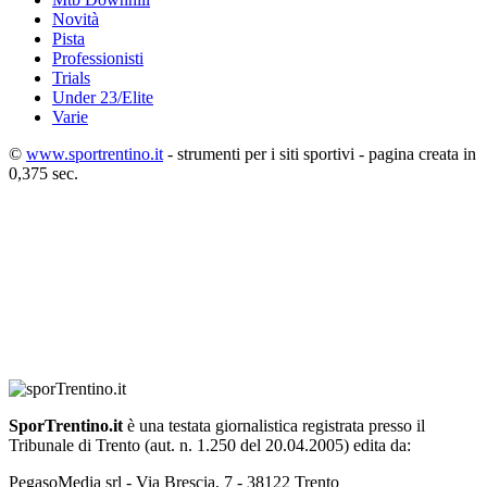
Novità
Pista
Professionisti
Trials
Under 23/Elite
Varie
©
www.sportrentino.it
- strumenti per i siti sportivi - pagina creata in
0,375 sec.
SporTrentino.it
è una testata giornalistica registrata presso il
Tribunale di Trento (aut. n. 1.250 del 20.04.2005) edita da:
PegasoMedia srl - Via Brescia, 7 - 38122 Trento