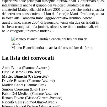
esperienza nelle principali rassegne internazionali. Confermato quasi
integralmente anche il gruppo dei velocisti, guidato dai due
altoatesini Matteo Bianchi (classe 2001 di Laives che andrà a caccia
del terzo oro consecutivo nel km da fermo) e Mattia Predomo, atleta
in forza alla Campana Imballaggi-Morbiato-Trentino. Anche
quest'ultimo, classe 2004 di Bronzolo, vanta già due ori iridati in
bacheca (conquistati da junior), oltre a sette titoli continentali, vinti
nelle categorie juniores e under 23.
Matteo Bianchi andrà a caccia del tris nel km da fermo
La lista dei convocati
Anita Baima (Fiamme Azzurre)
Elisa Balsamo (Lidl-Trek)
Matteo Bianchi (Cs Esercito)
Davide Boscaro (Fiamme Azzurre)
Matilde Cenci (Fiamme Oro)
Simone Consonni (Lidl-Trek)
Fabio Del Medico (Fiamme Azzurre)
Renato Favero (Biesse-Carrera-Premac)
Niccolò Galli (Solme-Olmo-Arvedi)
Etienne Grimod (Solme-Olmo-Arvedi)