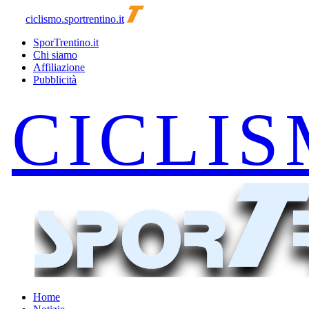
ciclismo.sportrentino.it
SporTrentino.it
Chi siamo
Affiliazione
Pubblicità
Home