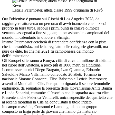
Letizia Paternoster, atleta classe 1999 originaria di Revò
Ora l'obiettivo è puntato sui Giochi di Los Angeles 2028, da
raggiungere attraverso un percorso di avvicinamento che inizierà
proprio in terra turca, seppur i primi punti in chiave olimpica
verranno assegnati a fine stagione, in occasione dei campionati del
mondo, in calendario in ottobre a Shangai.
Intanto Paternoster cercherà di riprendere confidenza con la pista,
che tante soddisfazioni le ha regalato nelle categorie giovanili, ma
pure da élite, lei che nel 2021 fu campionessa del mondo
dell'eliminazione.
Gli Europei si terranno a Konya, città di circa un milione di abitanti
nel cuore dell’Anatolia, a poco più di 1000 metri di altitudine.
I commissari tecnici Diego Bragato, Ivan Quaranta, Edoardo
Salvoldi e Marco Villa hanno convocato 20 atleti. Tornano in
nazionale Simone Consonni, Elisa Balsamo e Letizia Paternoster,
assenti ai Mondiali in Cile. Per quanto riguarda il settore femminile
endurance, da segnalare la presenza delle giovanissime Anita Baima
e Linda Sanarini, entrambe all’esordio con la squadra azzurra élite.
Presente anche Federica Venturelli, unica superstite del quartetto che
ai recenti mondiali in Cile ha conquistato il titolo iridato.
In campo maschile, Consonni e Lamon guidano un gruppo
composto in larga parte da giovani che hanno già maturato