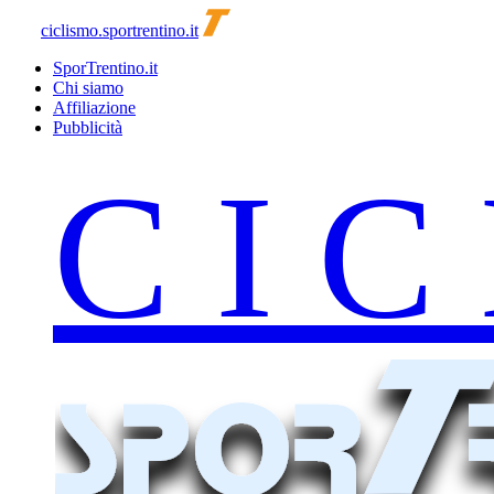
ciclismo.sportrentino.it
SporTrentino.it
Chi siamo
Affiliazione
Pubblicità