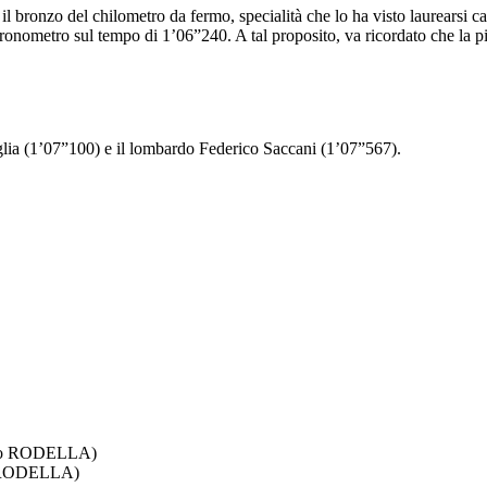
il bronzo del chilometro da fermo, specialità che lo ha visto laurearsi c
 cronometro sul tempo di 1’06”240. A tal proposito, va ricordato che la p
glia (1’07”100) e il lombardo Federico Saccani (1’07”567).
to RODELLA)