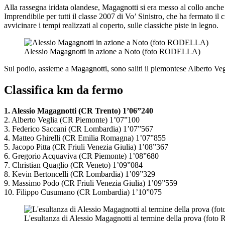
Alla rassegna iridata olandese, Magagnotti si era messo al collo anche 
Imprendibile per tutti il classe 2007 di Vo’ Sinistro, che ha fermato il
avvicinare i tempi realizzati al coperto, sulle classiche piste in legno.
Alessio Magagnotti in azione a Noto (foto RODELLA)
Sul podio, assieme a Magagnotti, sono saliti il piemontese Alberto Ve
Classifica km da fermo
1. Alessio Magagnotti (CR Trento) 1’06”240
2. Alberto Veglia (CR Piemonte) 1’07”100
3. Federico Saccani (CR Lombardia) 1’07”567
4. Matteo Ghirelli (CR Emilia Romagna) 1’07”855
5. Jacopo Pitta (CR Friuli Venezia Giulia) 1’08”367
6. Gregorio Acquaviva (CR Piemonte) 1’08”680
7. Christian Quaglio (CR Veneto) 1’09”084
8. Kevin Bertoncelli (CR Lombardia) 1’09”329
9. Massimo Podo (CR Friuli Venezia Giulia) 1’09”559
10. Filippo Cusumano (CR Lombardia) 1’10”075
L'esultanza di Alessio Magagnotti al termine della prova (fo