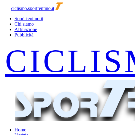
ciclismo.sportrentino.it
SporTrentino.it
Chi siamo
Affiliazione
Pubblicità
Home