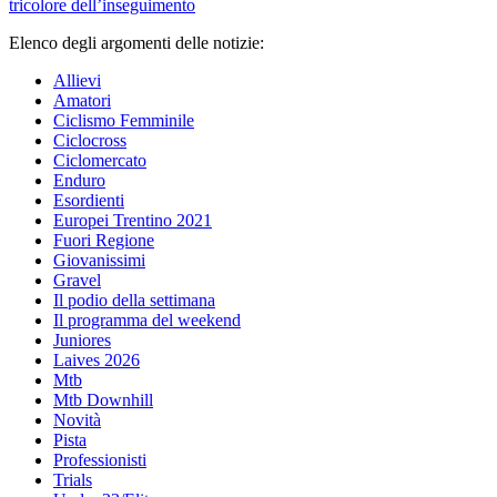
tricolore dell’inseguimento
Elenco degli argomenti delle notizie:
Allievi
Amatori
Ciclismo Femminile
Ciclocross
Ciclomercato
Enduro
Esordienti
Europei Trentino 2021
Fuori Regione
Giovanissimi
Gravel
Il podio della settimana
Il programma del weekend
Juniores
Laives 2026
Mtb
Mtb Downhill
Novità
Pista
Professionisti
Trials