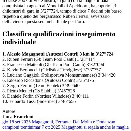
Il classe 2007 di Vo’ Sinistro, in gara con la maglia iridata
conquistata in agosto ai Mondiali di Apeldoorn, ha coperto i 3
chilometri di gara in 3’27”724, tempo di circa 7 decimi più basso
rispetto a quello del bergamasco Ruben Ferrari, avversario
dell’aviense questa sera nella finale per l’oro.
Classifica qualificazioni inseguimento
individuale
1. Alessio Magagnotti (Autozai Contri) 3 km in 3’27”724
2. Ruben Ferrari (Gb Team Pool Cantù) 3’28”414
3. Francesco Matteoli (Gb Team Pool Cantù) 3’32”094
4. Kevin Bertoncelli (Ciclistica Trevigliese) 3’33”757
5. Luciano Gaggioli (Polisportiva Monsummanese) 3’34”420
6. Edoardo Riccadona (Autozai Contri) 3’35”376
7. Sergio Ferrari (Team Ecotek) 3’39”640
8. Pietro Menici (Gs Stabbia) 3’45”526
9. Daniele Forlin (Nordest Villadose) 3’46”111
10. Edoardo Tassi (Sidermec) 3’46”656
Autore
Luca Franchini
gio 18 set 2025
Magagnotti, Ferrante, Dal Molin e Donanzan
campioni trentini
mar 7 ott 2025
Magagnotti si regala anche la maglia